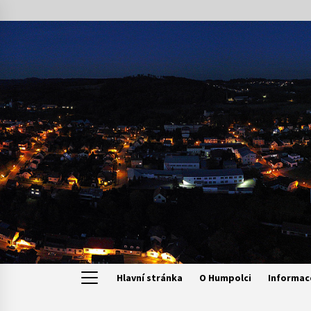
Skip
to
content
Hlavní stránka
O Humpolci
Informac