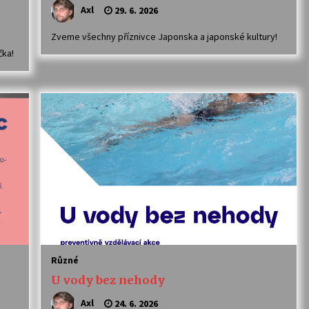
Axl
29. 6. 2026
Zveme všechny příznivce Japonska a japonské kultury!
čka!
Různé
U vody bez nehody
Axl
24. 6. 2026