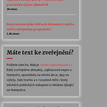
postavíte už jen výjimečně
2k views
Nový územní plán: klíčový dokument města
míří k veřejnému projednání
1.4k views
Máte text ke zveřejnění?
Pošlete nám ho. Mail je
redakce@humpolak.cz
Rádi zveřejníme aktuality, zajímavosti nejen o
Humpolci, upoutávky na místní akce, tipy na
výlety, Vaši tvorbu a v rozumné míře i texty
místních politických uskupení a reklamu týkající
se Humpolce.