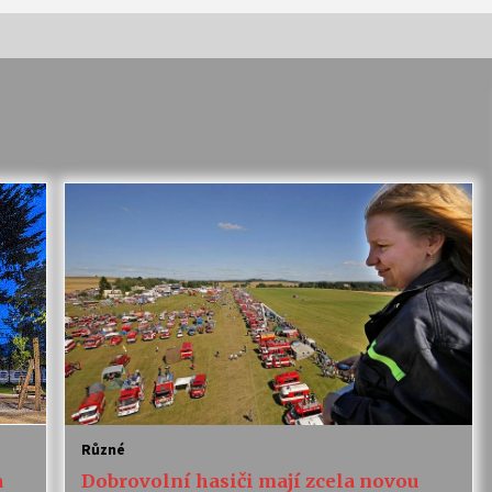
Vernisáž výstavy Josefíny Duškové:
Stávám se kapkou
30. 7. 2026
Letní koncerty ve Stromovce:
Kolchoz a Jenakaši
28. 7. 2026
s
Vysočinka
17. 7. 2026
V
Varhanní recitál Michala Novenka v
Klášteře Želiv
Různé
3. 7. 2026
a
Dobrovolní hasiči mají zcela novou