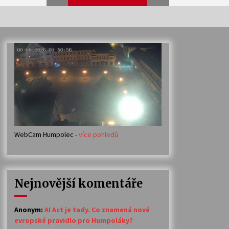
Veselí muzikanti
30. 7. 2026
Votavžatský ploty
23. 7. 2026
WebCam Humpolec -
více pohledů
Ozvěny prázdnin
14. 7. 2026
Nejnovější komentáře
Petr Adamec – Malovaný svět
30. 6. 2026
Anonym
:
AI Act je tady. Co znamená nové
evropské pravidlo pro Humpoláky?