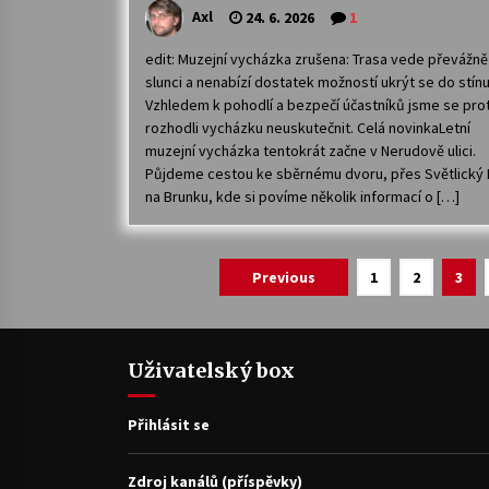
Axl
24. 6. 2026
1
edit: Muzejní vycházka zrušena: Trasa vede převážně
slunci a nenabízí dostatek možností ukrýt se do stínu
Vzhledem k pohodlí a bezpečí účastníků jsme se pro
rozhodli vycházku neuskutečnit. Celá novinkaLetní
muzejní vycházka tentokrát začne v Nerudově ulici.
Půjdeme cestou ke sběrnému dvoru, přes Světlický
na Brunku, kde si povíme několik informací o […]
Navigace
Previous
1
2
3
pro
příspěvky
Uživatelský box
Přihlásit se
Zdroj kanálů (příspěvky)