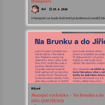
Humpolci
Axl
29. 6. 2026
V Humpolci se bude hrát letní prázdninová soutěž Dé
Různé
Muzejní vycházka – Na Brunku a do
Jiřic (ZRUŠENO)