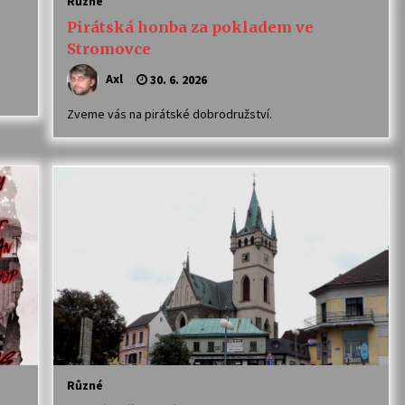
Různé
Pirátská honba za pokladem ve
Stromovce
Axl
30. 6. 2026
Zveme vás na pirátské dobrodružství.
Různé