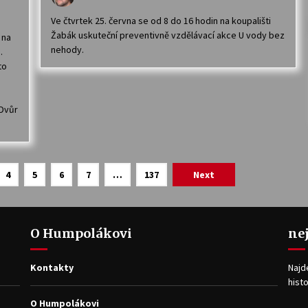
Ve čtvrtek 25. června se od 8 do 16 hodin na koupališti
Žabák uskuteční preventivně vzdělávací akce U vody bez
 na
nehody.
.
to
 Dvůr
4
5
6
7
…
137
Next
O Humpolákovi
ne
Kontakty
Najd
histo
O Humpolákovi