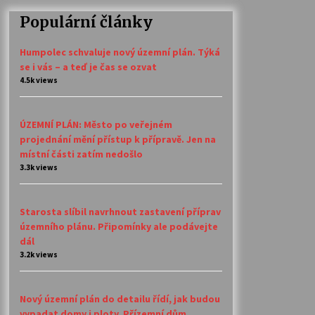
Populární články
Humpolec schvaluje nový územní plán. Týká
se i vás – a teď je čas se ozvat
4.5k views
ÚZEMNÍ PLÁN: Město po veřejném
projednání mění přístup k přípravě. Jen na
místní části zatím nedošlo
3.3k views
Starosta slíbil navrhnout zastavení příprav
územního plánu. Připomínky ale podávejte
dál
3.2k views
Nový územní plán do detailu řídí, jak budou
vypadat domy i ploty. Přízemní dům