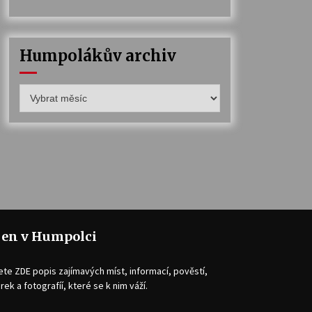
Humpolákův archiv
Humpolákův
archiv
jen v Humpolci
ete ZDE popis zajímavých míst, informací, pověstí,
rek a fotografíí, které se k nim váží.