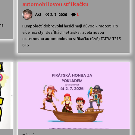
automobilovou stříkačku
Axl
2. 7. 2026
1
na
Humpolečtí dobrovolní hasiči mají důvod k radosti. Po
více než čtyř desítkách let získali zcela novou
cisternovou automobilovou stříkačku (CAS) TATRA T815
6×6.