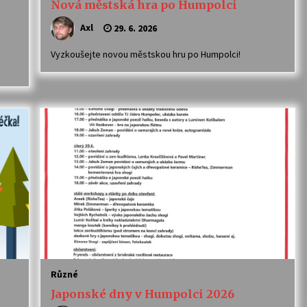
Nová městská hra po Humpolci
Axl
29. 6. 2026
Vyzkoušejte novou městskou hru po Humpolci!
Různé
Japonské dny v Humpolci 2026