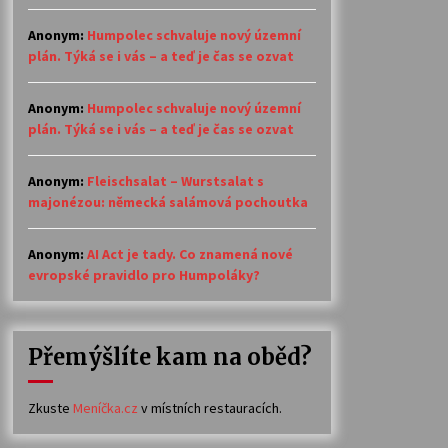
Anonym
:
Humpolec schvaluje nový územní
plán. Týká se i vás – a teď je čas se ozvat
Anonym
:
Humpolec schvaluje nový územní
plán. Týká se i vás – a teď je čas se ozvat
Anonym
:
Fleischsalat – Wurstsalat s
majonézou: německá salámová pochoutka
Anonym
:
AI Act je tady. Co znamená nové
evropské pravidlo pro Humpoláky?
Přemýšlíte kam na oběd?
Zkuste
Meníčka.cz
v místních restauracích.