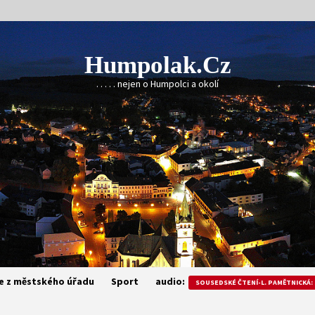
Humpolak.cz
. . . . . nejen o Humpolci a okolí
e z městského úřadu
Sport
audio:
SOUSEDSKÉ ČTENÍ-L. PAMĚTNICKÁ: 