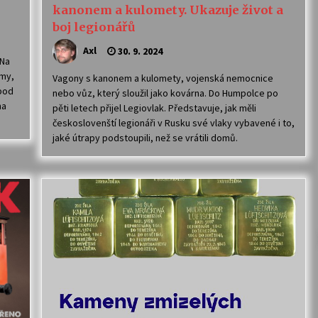
kanonem a kulomety. Ukazuje život a
boj legionářů
Axl
30. 9. 2024
 Na
 my,
Vagony s kanonem a kulomety, vojenská nemocnice
 pod
nebo vůz, který sloužil jako kovárna. Do Humpolce po
na
pěti letech přijel Legiovlak. Představuje, jak měli
českoslovenští legionáři v Rusku své vlaky vybavené i to,
jaké útrapy podstoupili, než se vrátili domů.