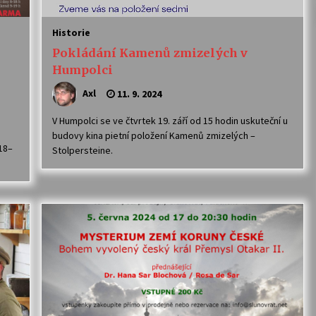
Historie
Pokládání Kamenů zmizelých v
Humpolci
Axl
11. 9. 2024
V Humpolci se ve čtvrtek 19. září od 15 hodin uskuteční u
budovy kina pietní položení Kamenů zmizelých –
918–
Stolpersteine.