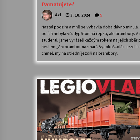
Pamatujete?
Axl
3. 10. 2024
5
Nastal podzim a mně se vybavila doba dávno minulá.
polích nebyla všudypřítomná řepka, ale brambory. A
studenti, jsme vyráželi každým rokem na jejich sběr
heslem „Ani brambor nazmar“. Vysokoškoláci jezdili 
chmel, my na střední jezdili na brambory.