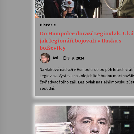
Historie
Do Humpolce dorazí Legiovlak. Uká
jak legionáři bojovali v Rusku s
bolševiky
Axl
9. 9. 2024
Na vlakové nádraží v Humpolci se po pěti letech vrátí
Legiovlak. Výstavu na kolejích lidé budou moci navští
čtyřiadvacátého září. Legiovlak na Pelhřimovsku zůs
šest dní.