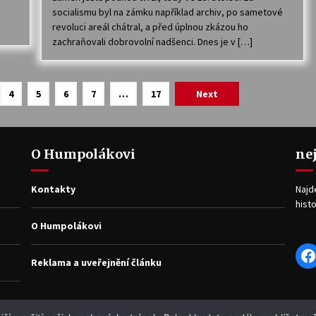
socialismu byl na zámku například archiv, po sametové
revoluci areál chátral, a před úplnou zkázou ho
zachraňovali dobrovolní nadšenci. Dnes je v […]
4
5
6
7
…
17
Next
O Humpolákovi
ne
Kontakty
Najd
histo
O Humpolákovi
F
Reklama a uveřejnění článku