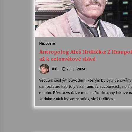
Historie
Antropolog Aleš Hrdlička: Z Humpo
až k celosvětové slávě
Axl
25. 3. 2024
Vědců s českým původem, kterým by byly věnovány
samostatné kapitoly v zahraničních učebnicích, není př
mnoho. Přesto však lze mezi našimi krajany takové na
Jedním z nich byl antropolog Aleš Hrdlička..