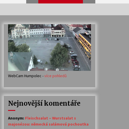
Veselí muzikanti
30. 7. 2026
Votavžatský ploty
23. 7. 2026
WebCam Humpolec -
více pohledů
Ozvěny prázdnin
14. 7. 2026
Nejnovější komentáře
Petr Adamec – Malovaný svět
30. 6. 2026
Anonym
:
Fleischsalat – Wurstsalat s
majonézou: německá salámová pochoutka