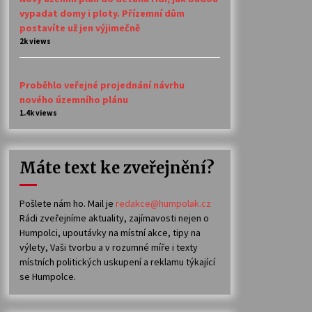
vypadat domy i ploty. Přízemní dům
postavíte už jen výjimečně
2k views
Proběhlo veřejné projednání návrhu
nového územního plánu
1.4k views
Máte text ke zveřejnění?
Pošlete nám ho. Mail je
redakce@humpolak.cz
Rádi zveřejníme aktuality, zajímavosti nejen o
Humpolci, upoutávky na místní akce, tipy na
výlety, Vaši tvorbu a v rozumné míře i texty
místních politických uskupení a reklamu týkající
se Humpolce.