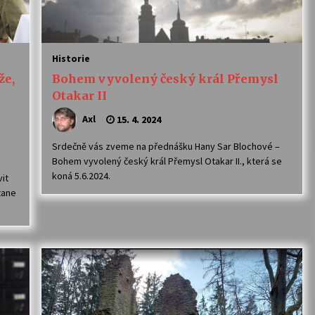
Historie
že,
Bohem vyvolený český král Přemysl
Otakar II
Axl
15. 4. 2024
Srdečně vás zveme na přednášku Hany Sar Blochové –
Bohem vyvolený český král Přemysl Otakar II., která se
koná 5.6.2024.
vit
tane