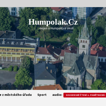
Humpolak.cz
. . . . . nejen o Humpolci a okolí
e z městského úřadu
Sport
audio:
SOUSEDSKÉ ČTENÍ-L. PAMĚTNICKÁ: 