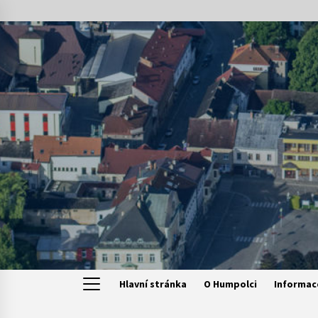
Skip
to
content
Hlavní stránka
O Humpolci
Informac