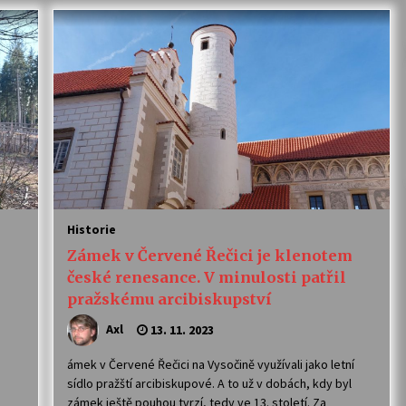
Historie
Zámek v Červené Řečici je klenotem
české renesance. V minulosti patřil
pražskému arcibiskupství
Axl
13. 11. 2023
ámek v Červené Řečici na Vysočině využívali jako letní
sídlo pražští arcibiskupové. A to už v dobách, kdy byl
zámek ještě pouhou tvrzí, tedy ve 13. století. Za