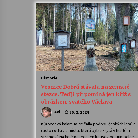
Historie
Vesnice Dobrá stávala na zemské
stezce. Teď ji připomíná jen kříž s
obrázkem svatého Václava
Axl
26. 2. 2024
Kůrovcová kalamita změnila podobu českých lesů a
často i odkryla místa, která byla skrytá v hustém
stromoví. Na holé pasece jen kousek od Humpolce,