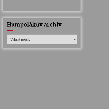
Humpolákův archiv
Humpolákův
archiv