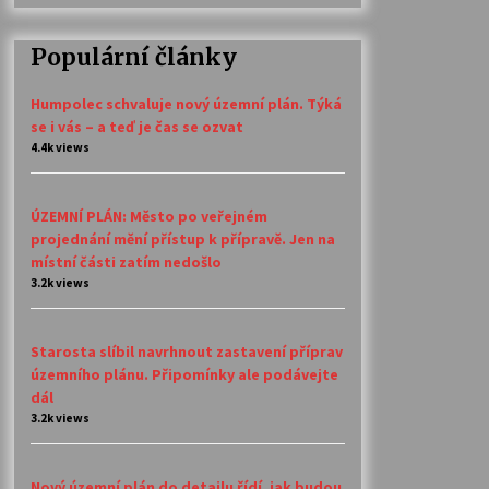
Populární články
Humpolec schvaluje nový územní plán. Týká
se i vás – a teď je čas se ozvat
4.4k views
ÚZEMNÍ PLÁN: Město po veřejném
projednání mění přístup k přípravě. Jen na
místní části zatím nedošlo
3.2k views
Starosta slíbil navrhnout zastavení příprav
územního plánu. Připomínky ale podávejte
dál
3.2k views
Nový územní plán do detailu řídí, jak budou