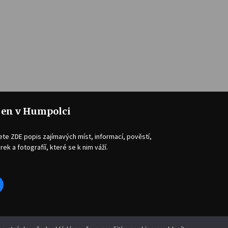
jen v Humpolci
ete ZDE popis zajímavých míst, informací, pověstí,
rek a fotografíí, které se k nim váží.
acebook