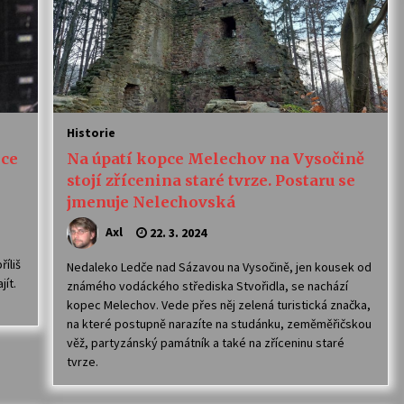
Historie
lce
Na úpatí kopce Melechov na Vysočině
stojí zřícenina staré tvrze. Postaru se
jmenuje Nelechovská
Axl
22. 3. 2024
íliš
Nedaleko Ledče nad Sázavou na Vysočině, jen kousek od
jít.
známého vodáckého střediska Stvořidla, se nachází
kopec Melechov. Vede přes něj zelená turistická značka,
na které postupně narazíte na studánku, zeměměřičskou
věž, partyzánský památník a také na zříceninu staré
tvrze.