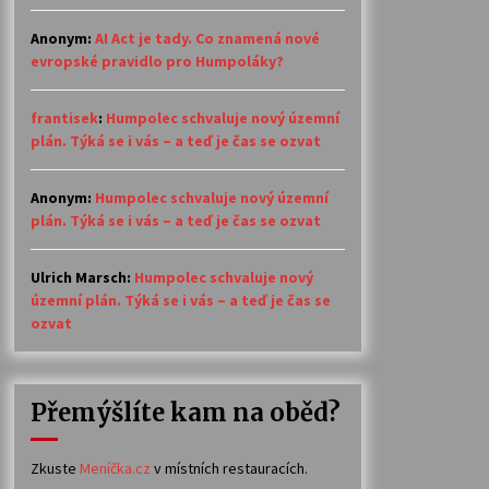
Anonym
:
AI Act je tady. Co znamená nové
evropské pravidlo pro Humpoláky?
frantisek
:
Humpolec schvaluje nový územní
plán. Týká se i vás – a teď je čas se ozvat
Anonym
:
Humpolec schvaluje nový územní
plán. Týká se i vás – a teď je čas se ozvat
Ulrich Marsch
:
Humpolec schvaluje nový
územní plán. Týká se i vás – a teď je čas se
ozvat
Přemýšlíte kam na oběd?
Zkuste
Meníčka.cz
v místních restauracích.