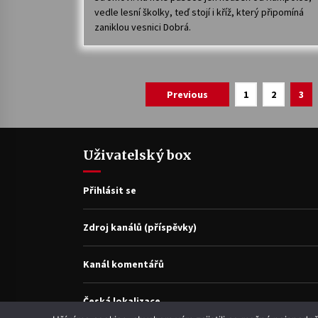
vedle lesní školky, teď stojí i kříž, který připomíná
zaniklou vesnici Dobrá.
Navigace
Previous
1
2
3
pro
příspěvky
Uživatelský box
Přihlásit se
Zdroj kanálů (příspěvky)
Kanál komentářů
Česká lokalizace