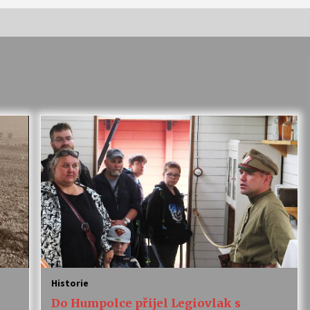
Vernisáž výstavy Josefíny Duškové:
Stávám se kapkou
30. 7. 2026
Letní koncerty ve Stromovce:
Kolchoz a Jenakaši
28. 7. 2026
s
Vysočinka
17. 7. 2026
V
Varhanní recitál Michala Novenka v
Klášteře Želiv
Historie
3. 7. 2026
Do Humpolce přijel Legiovlak s