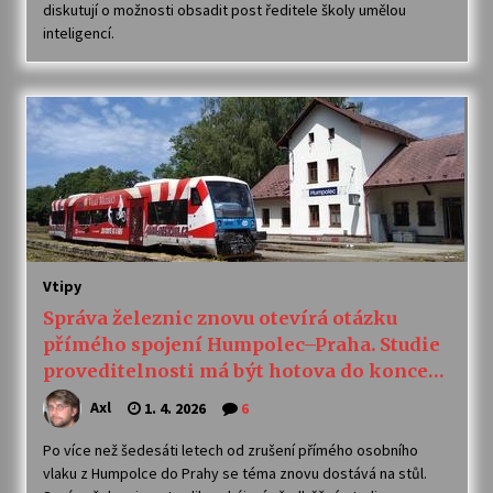
diskutují o možnosti obsadit post ředitele školy umělou
inteligencí.
Votavžatský ploty
23. 7. 2026
Letní koncerty ve Stromovce: Rufus Miller
22. 7. 2026
Vysočinka
17. 7. 2026
Vtipy
Správa železnic znovu otevírá otázku
přímého spojení Humpolec–Praha. Studie
Ozvěny prázdnin
proveditelnosti má být hotova do konce
14. 7. 2026
roku
Axl
1. 4. 2026
6
Za kulturou kousek za Humpolec. V Želivě ožije
Po více než šedesáti letech od zrušení přímého osobního
odkaz Josefa Čapka
vlaku z Humpolce do Prahy se téma znovu dostává na stůl.
13. 7. 2026