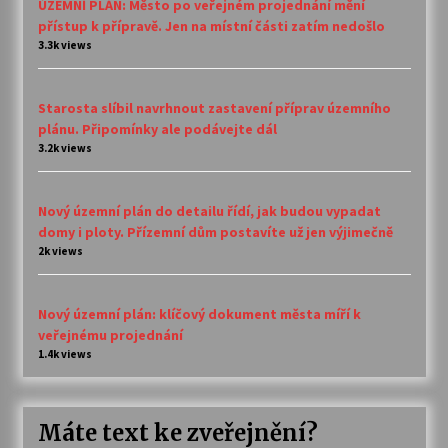
ÚZEMNÍ PLÁN: Město po veřejném projednání mění
přístup k přípravě. Jen na místní části zatím nedošlo
3.3k views
Starosta slíbil navrhnout zastavení příprav územního
plánu. Připomínky ale podávejte dál
3.2k views
Nový územní plán do detailu řídí, jak budou vypadat
domy i ploty. Přízemní dům postavíte už jen výjimečně
2k views
Nový územní plán: klíčový dokument města míří k
veřejnému projednání
1.4k views
Máte text ke zveřejnění?