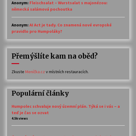
Anonym
:
Fleischsalat – Wurstsalat s majonézou:
německá salámová pochoutka
Anonym
:
AI Act je tady. Co znamená nové evropské
pravidlo pro Humpoláky?
Přemýšlíte kam na oběd?
Zkuste
Meníčka.cz
v místních restauracích.
Populární články
Humpolec schvaluje nový územní plán. Týká se i vás – a
teď je čas se ozvat
4.5k views