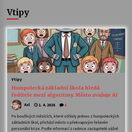
Vtipy
Letní koncerty ve Stromovce: Ars Camerata a
Sukuba Ensemble
4. 8. 2026
Vernisáž výstavy Josefíny Duškové: Stávám se
kapkou
30. 7. 2026
Veselí muzikanti
30. 7. 2026
Vtipy
Humpolecká základní škola hledá
Pozvánka na integrační festival Quijotova
ředitele mezi algoritmy. Město zvažuje AI
šedesátka: 28. 7.–1. 8. 2026
28. 7. 2026
Axl
1. 4. 2026
6
Po bouřlivých měsících, které otřásly jednou z humpoleckých
Letní koncerty ve Stromovce: Kolchoz a
základních škol, přichází město s překvapivým řešením
Jenakaši
personální krize. Podle informací z radnice zastupitelé vážně
28. 7. 2026