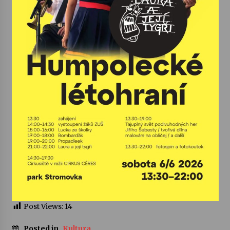
Varhanní recitál Michala Novenka v Klášteře
Želiv
3. 7. 2026
Petr Adamec – Malovaný svět
30. 6. 2026
Post Views:
14
Posted in
Kultura