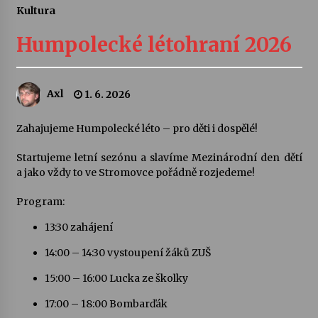
Kultura
Letní koncerty ve Stromovce: Ars Camerata a
Sukuba Ensemble
Humpolecké létohraní 2026
4. 8. 2026
Vernisáž výstavy Josefíny Duškové: Stávám se
Axl
1. 6. 2026
kapkou
30. 7. 2026
Zahajujeme Humpolecké léto – pro děti i dospělé!
Veselí muzikanti
Startujeme letní sezónu a slavíme Mezinárodní den dětí
30. 7. 2026
a jako vždy to ve Stromovce pořádně rozjedeme!
Program:
Pozvánka na integrační festival Quijotova
13:30 zahájení
šedesátka: 28. 7.–1. 8. 2026
28. 7. 2026
14:00 – 14:30 vystoupení žáků ZUŠ
15:00 – 16:00 Lucka ze školky
Letní koncerty ve Stromovce: Kolchoz a
Jenakaši
17:00 – 18:00 Bombarďák
28. 7. 2026