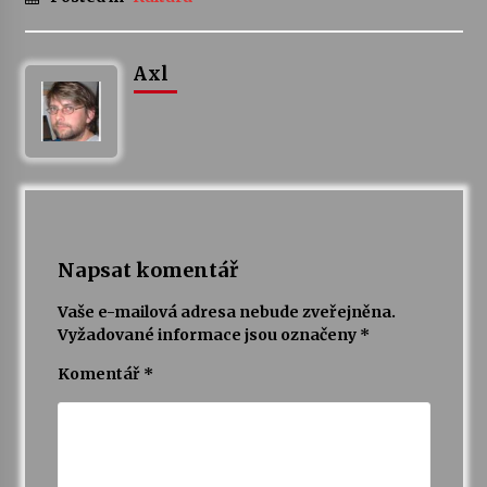
Axl
Napsat komentář
Vaše e-mailová adresa nebude zveřejněna.
Vyžadované informace jsou označeny
*
Komentář
*