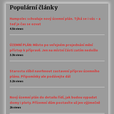
Populární články
Humpolec schvaluje nový územní plán. Týká se i vás – a
teď je čas se ozvat
4.5k views
ÚZEMNÍ PLÁN: Město po veřejném projednání mění
přístup k přípravě. Jen na místní části zatím nedošlo
3.3k views
Starosta slíbil navrhnout zastavení příprav územního
plánu. Připomínky ale podávejte dál
3.2k views
Nový územní plán do detailu řídí, jak budou vypadat
domy i ploty. Přízemní dům postavíte už jen výjimečně
2k views