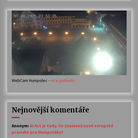
WebCam Humpolec -
více pohledů
Nejnovější komentáře
Anonym
:
AI Act je tady. Co znamená nové evropské
pravidlo pro Humpoláky?