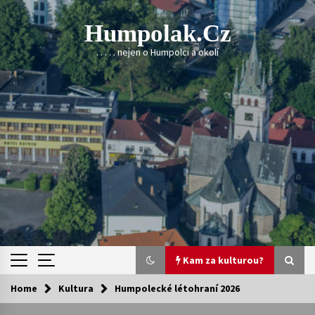
Skip
to
Humpolak.cz
content
. . . . . nejen o Humpolci a okolí
Kam za kulturou?
Home
Kultura
Humpolecké létohraní 2026
Kam za kulturou?