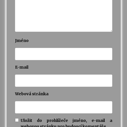
Jméno
E-mail
Webová stránka
Uložit do prohlížeče jméno, e-mail a
webovou stránku pro budoucí komentáře.