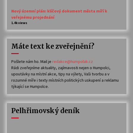
Nový územní plán: klíčový dokument města míří k
veřejnému projednání
1.4k views
Máte text ke zveřejnění?
Pošlete nám ho. Mail je
redakce@humpolak.cz
Rádi zveřejníme aktuality, zajímavosti nejen o Humpolci,
upoutávky na místní akce, tipy na výlety, Vaši tvorbu a v
rozumné míře i texty místních politických uskupení a reklamu
týkající se Humpolce.
Pelhřimovský deník