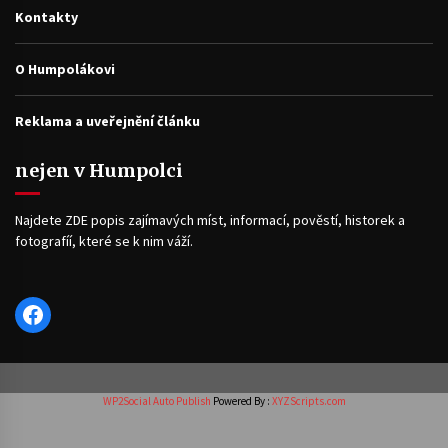
Kontakty
O Humpolákovi
Reklama a uveřejnění článku
nejen v Humpolci
Najdete ZDE popis zajímavých míst, informací, pověstí, historek a
fotografíí, které se k nim váží.
Facebook
WP2Social Auto Publish
Powered By :
XYZScripts.com