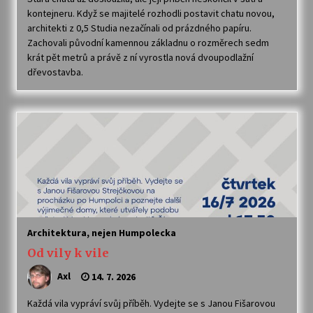
kontejneru. Když se majitelé rozhodli postavit chatu novou,
architekti z 0,5 Studia nezačínali od prázdného papíru.
Votavžatský ploty
Zachovali původní kamennou základnu o rozměrech sedm
23. 7. 2026
krát pět metrů a právě z ní vyrostla nová dvoupodlažní
dřevostavba.
Letní koncerty ve Stromovce: Rufus Miller
22. 7. 2026
Vysočinka
17. 7. 2026
Ozvěny prázdnin
Architektura, nejen Humpolecka
14. 7. 2026
Od vily k vile
Axl
14. 7. 2026
Za kulturou kousek za Humpolec. V Želivě ožije
odkaz Josefa Čapka
Každá vila vypráví svůj příběh. Vydejte se s Janou Fišarovou
13. 7. 2026