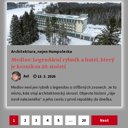
Architektura, nejen Humpolecka
Medlov: Legendární rybník a hotel, který
je kronikou 20. století
Axl
13. 3. 2026
Medlov není jen rybník s legendou o stříbrných zvonech. Je to
místo, kde stojí architektonický skvost. Objevte historii „ráje
nově nalezeného“ a jeho cestu z první republiky do dneška.
Navigace
1
2
3
4
5
…
20
Next