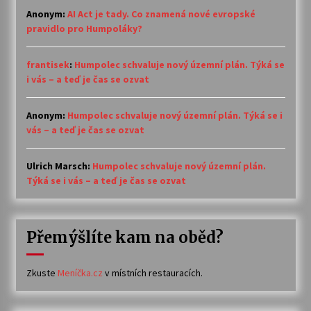
Anonym
:
AI Act je tady. Co znamená nové evropské
pravidlo pro Humpoláky?
frantisek
:
Humpolec schvaluje nový územní plán. Týká se
i vás – a teď je čas se ozvat
Anonym
:
Humpolec schvaluje nový územní plán. Týká se i
vás – a teď je čas se ozvat
Ulrich Marsch
:
Humpolec schvaluje nový územní plán.
Týká se i vás – a teď je čas se ozvat
Přemýšlíte kam na oběd?
Zkuste
Meníčka.cz
v místních restauracích.