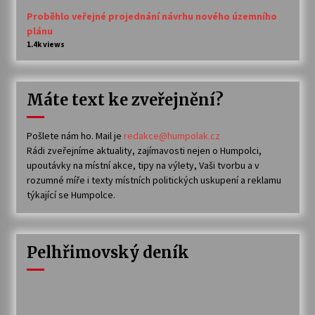
Proběhlo veřejné projednání návrhu nového územního
plánu
1.4k views
Máte text ke zveřejnění?
Pošlete nám ho. Mail je
redakce@humpolak.cz
Rádi zveřejníme aktuality, zajímavosti nejen o Humpolci,
upoutávky na místní akce, tipy na výlety, Vaši tvorbu a v
rozumné míře i texty místních politických uskupení a reklamu
týkající se Humpolce.
Pelhřimovský deník