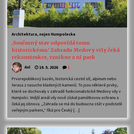
Architektura, nejen Humpolecka
‚Současný stav odpovídá tomu
historickému.‘ Zahradu Medovy vily čeká
rekonstrukce, vznikne z ní park
Axl
19. 5. 2026
1
Prvorepublikový bazén, historická cestní síť, alpinum nebo
terasa z nasucho kladených kamenů. To jsou některé prvky,
které se dochovaly v zahradě funkcionalistické Medovy vily v
Humpolci. Vnější areál vily nově získal památkovou ochranu a
čeká jej obnova. „Zahrada se má do budoucna stát v podstatě
veřejným parkem,“ říká pro Český […]