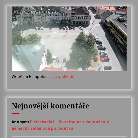
pro
příspěvky
WebCam Humpolec -
více pohledů
Nejnovější komentáře
Anonym
:
Fleischsalat – Wurstsalat s majonézou:
německá salámová pochoutka