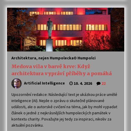
Architektura, nejen Humpolecka
O Humpolci
Medova vila v barvě krve: Když
architektura vypráví příběhy a pomáhá
Artificial Intelligence
10. 4. 2026
22
Upozornění redakce: Následující text je ukázkou práce umělé
inteligence (AI). Nejde o zprávu o skutečně plánované
události, ale o autorské cvičení na téma, jak by mohl vypadat
článek o jedné z nejkrásnějších humpoleckých památek v
kontextu charity. Považujte jej tedy za inspiraci, nikoliv za
aktuální pozvánku.