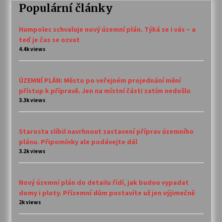
Populární články
Humpolec schvaluje nový územní plán. Týká se i vás – a
teď je čas se ozvat
4.4k views
ÚZEMNÍ PLÁN: Město po veřejném projednání mění
přístup k přípravě. Jen na místní části zatím nedošlo
3.3k views
Starosta slíbil navrhnout zastavení příprav územního
plánu. Připomínky ale podávejte dál
3.2k views
Nový územní plán do detailu řídí, jak budou vypadat
domy i ploty. Přízemní dům postavíte už jen výjimečně
2k views