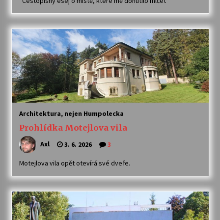
*Cestopisný esej o místě, které mě donutilo mlčet*
Architektura, nejen Humpolecka
Prohlídka Motejlova vila
Axl
3. 6. 2026
3
Motejlova vila opět otevírá své dveře.