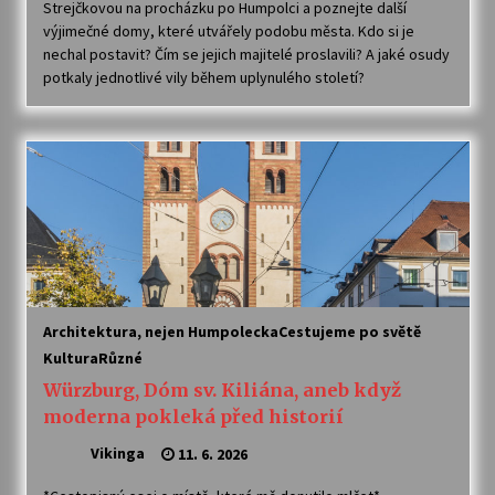
Strejčkovou na procházku po Humpolci a poznejte další
výjimečné domy, které utvářely podobu města. Kdo si je
nechal postavit? Čím se jejich majitelé proslavili? A jaké osudy
Varhanní recitál Michala Novenka v Klášteře
Želiv
potkaly jednotlivé vily během uplynulého století?
3. 7. 2026
Petr Adamec – Malovaný svět
30. 6. 2026
Architektura, nejen Humpolecka
Cestujeme po světě
Kultura
Různé
Würzburg, Dóm sv. Kiliána, aneb když
moderna pokleká před historií
Vikinga
11. 6. 2026