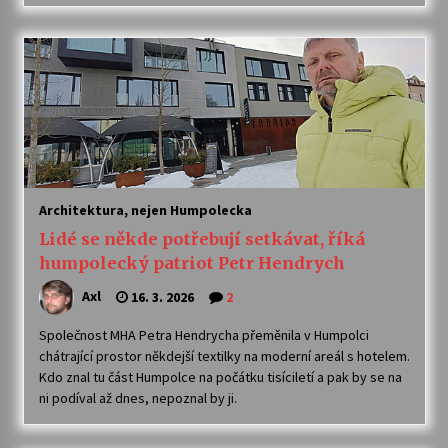
Architektura, nejen Humpolecka
Lidé se někde potřebují setkávat, říká
humpolecký patriot Petr Hendrych
Axl
16. 3. 2026
2
Společnost MHA Petra Hendrycha přeměnila v Humpolci
chátrající prostor někdejší textilky na moderní areál s hotelem.
Kdo znal tu část Humpolce na počátku tisíciletí a pak by se na
ni podíval až dnes, nepoznal by ji.