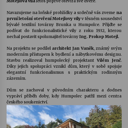
Motejlova vila
letos poprvé otevírá své dveře.
Navazujeme na loňské prohlídky a srdečně vás zveme
na
Varhanní recitál Michala Novenka v Klášteře
první letošní otevření Motejlovy vily
v těsném sousedství
Želiv
bývalé textilní továrny Brunka u Humpolce. Přijďte se
3. 7. 2026
podívat do funkcionalistické vily z roku 1932, kterou
nechal postavit spolumajitel továrny
Ing. Prokop Motejl.
Petr Adamec – Malovaný svět
30. 6. 2026
Na projektu se podílel
architekt Jan Vaněk
, známý svým
moderním přístupem k bydlení a nábytkovému designu.
Stavbu realizoval humpolecký projektant
Vilém Jenč
.
Díky jejich spolupráci vznikl dům, který v sobě spojuje
elegantní funkcionalismus s praktickým rodinným
zázemím.
Dům se zachoval v původním charakteru a dodnes
vypráví příběh doby, kdy Humpolec patřil mezi centra
českého soukenictví.