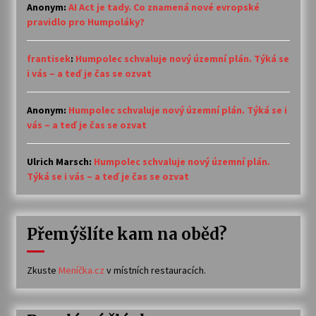
Anonym
:
AI Act je tady. Co znamená nové evropské
pravidlo pro Humpoláky?
frantisek
:
Humpolec schvaluje nový územní plán. Týká se
i vás – a teď je čas se ozvat
Anonym
:
Humpolec schvaluje nový územní plán. Týká se i
vás – a teď je čas se ozvat
Ulrich Marsch
:
Humpolec schvaluje nový územní plán.
Týká se i vás – a teď je čas se ozvat
Přemýšlíte kam na oběd?
Zkuste
Meníčka.cz
v místních restauracích.