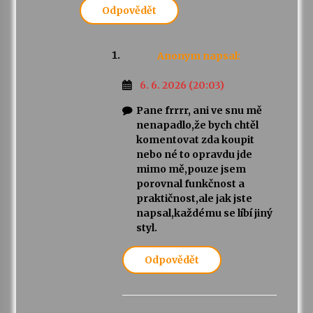
Odpovědět
Anonym
napsal:
6. 6. 2026 (20:03)
Pane frrrr, ani ve snu mě
nenapadlo,že bych chtěl
komentovat zda koupit
nebo né to opravdu jde
mimo mě,pouze jsem
porovnal funkčnost a
praktičnost,ale jak jste
napsal,každému se líbí jiný
styl.
Odpovědět