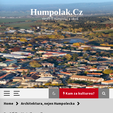
Skip
to
Humpolak.cz
content
. . . . . nejen o Humpolci a okolí
Kam za kulturou?
Home
Architektura, nejen Humpolecka
Kam za kulturou?