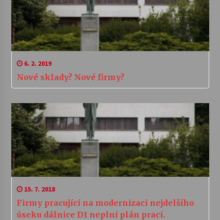
6. 2. 2019
Nové sklady? Nové firmy?
15. 7. 2018
Firmy pracující na modernizaci nejdelšího
úseku dálnice D1 neplní plán prací.