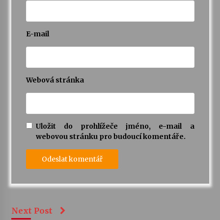
E-mail
Webová stránka
Uložit do prohlížeče jméno, e-mail a
webovou stránku pro budoucí komentáře.
Next Post