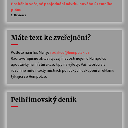
Proběhlo veřejné projednání návrhu nového územního
plánu
1.4k views
Máte text ke zveřejnění?
Pošlete nám ho. Mail je
redakce@humpolak.cz
Rádi zveřejníme aktuality, zajímavosti nejen o Humpolci,
upoutávky na místní akce, tipy na výlety, Vaši tvorbu a v
rozumné míře i texty místních politických uskupení a reklamu
týkající se Humpolce.
Pelhřimovský deník