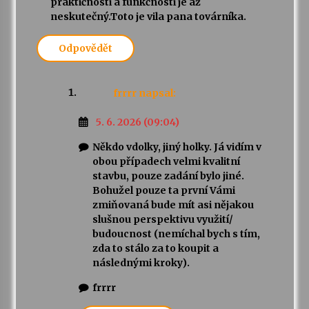
praktičnosti a funkčnosti je až
neskutečný.Toto je vila pana továrníka.
Odpovědět
frrrr
napsal:
5. 6. 2026 (09:04)
Někdo vdolky, jiný holky. Já vidím v
obou případech velmi kvalitní
stavbu, pouze zadání bylo jiné.
Bohužel pouze ta první Vámi
zmiňovaná bude mít asi nějakou
slušnou perspektivu využití/
budoucnost (nemíchal bych s tím,
zda to stálo za to koupit a
následnými kroky).
frrrr