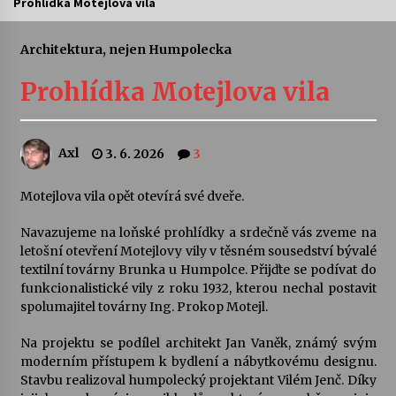
Prohlídka Motejlova vila
Letní koncerty ve Stromovce: Ars Camerata a
Sukuba Ensemble
Architektura, nejen Humpolecka
4. 8. 2026
Prohlídka Motejlova vila
Vernisáž výstavy Josefíny Duškové: Stávám se
kapkou
30. 7. 2026
Axl
3. 6. 2026
3
Veselí muzikanti
Motejlova vila opět otevírá své dveře.
30. 7. 2026
Navazujeme na loňské prohlídky a srdečně vás zveme na
letošní otevření Motejlovy vily v těsném sousedství bývalé
textilní továrny Brunka u Humpolce. Přijďte se podívat do
Pozvánka na integrační festival Quijotova
šedesátka: 28. 7.–1. 8. 2026
funkcionalistické vily z roku 1932, kterou nechal postavit
28. 7. 2026
spolumajitel továrny Ing. Prokop Motejl.
Na projektu se podílel architekt Jan Vaněk, známý svým
Letní koncerty ve Stromovce: Kolchoz a
moderním přístupem k bydlení a nábytkovému designu.
Jenakaši
Stavbu realizoval humpolecký projektant Vilém Jenč. Díky
28. 7. 2026