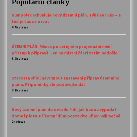
Populární články
Humpolec schvaluje nový územní plán. Týká se i vás – a
teď je čas se ozvat
4.4k views
ÚZEMNÍ PLÁN: Město po veřejném projednání mění
přístup k přípravě. Jen na místní části zatím nedošlo
3.2k views
Starosta slíbil navrhnout zastavení příprav územního
plánu. Připomínky ale podávejte dál
3.2k views
Nový územní plán do detailu řídí, jak budou vypadat
domy i ploty. Přízemní dům postavíte už jen výjimečně
2k views