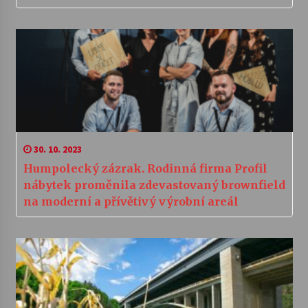
30. 10. 2023
Humpolecký zázrak. Rodinná firma Profil
nábytek proměnila zdevastovaný brownfield
na moderní a přívětivý výrobní areál