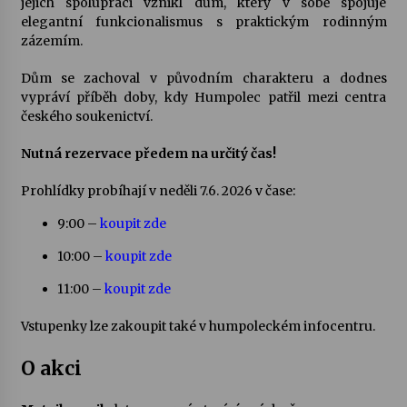
jejich spolupráci vznikl dům, který v sobě spojuje
elegantní funkcionalismus s praktickým rodinným
Votavžatský ploty
zázemím.
23. 7. 2026
Dům se zachoval v původním charakteru a dodnes
vypráví příběh doby, kdy Humpolec patřil mezi centra
českého soukenictví.
Letní koncerty ve Stromovce: Rufus Miller
22. 7. 2026
Nutná rezervace předem na určitý čas!
Prohlídky probíhají v neděli 7.6. 2026 v čase:
Vysočinka
9:00 –
koupit zde
17. 7. 2026
10:00 –
koupit zde
Ozvěny prázdnin
11:00 –
koupit zde
14. 7. 2026
Vstupenky lze zakoupit také v humpoleckém infocentru.
O akci
Za kulturou kousek za Humpolec. V Želivě ožije
odkaz Josefa Čapka
13. 7. 2026