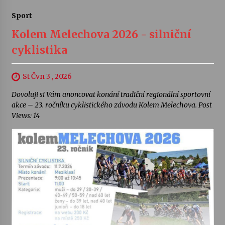
Sport
Kolem Melechova 2026 - silniční
cyklistika
St Čvn 3 , 2026
Dovoluji si Vám anoncovat konání tradiční regionální sportovní
akce – 23. ročníku cyklistického závodu Kolem Melechova. Post
Views: 14