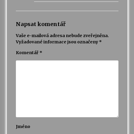
Napsat komentář
Vaše e-mailová adresa nebude zveřejněna.
Vyžadované informace jsou označeny
*
Komentář
*
Jméno