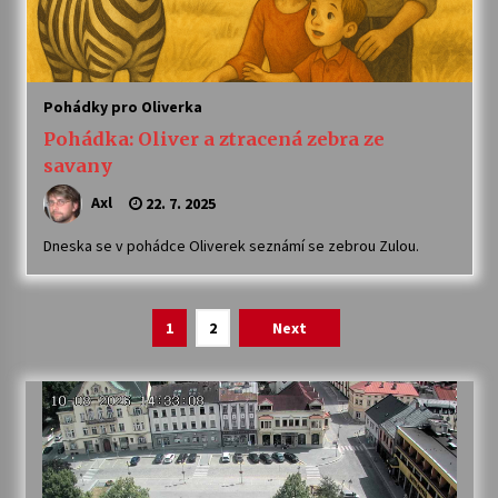
Pohádky pro Oliverka
Pohádka: Oliver a ztracená zebra ze
savany
Axl
22. 7. 2025
Dneska se v pohádce Oliverek seznámí se zebrou Zulou.
Navigace
1
2
Next
pro
příspěvky