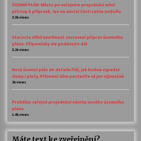
ÚZEMNÍ PLÁN: Město po veřejném projednání mění
přístup k přípravě. Jen na místní části zatím nedošlo
3.3k views
Starosta slíbil navrhnout zastavení příprav územního
plánu. Připomínky ale podávejte dál
3.2k views
Nový územní plán do detailu řídí, jak budou vypadat
domy i ploty. Přízemní dům postavíte už jen výjimečně
2k views
Proběhlo veřejné projednání návrhu nového územního
plánu
1.4k views
Máte text ke zveřejnění?