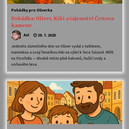
Pohádky pro Oliverka
Pohádka: Oliver, Kiki a tajemství Čertova
kamene
Axl
29. 7. 2025
Jednoho slunečného dne se Oliver vydal s tatínkem,
maminkou a svojí fenečkou Kiki na výlet k řece Sázavě. Mířili
na Stvořidla — divoké místo plné balvanů, hučící vody a
voňavého lesa.