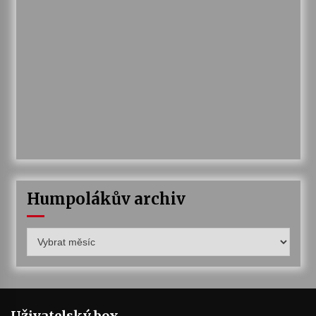
Humpolákův archiv
Humpolákův
archiv
Uživatelský box