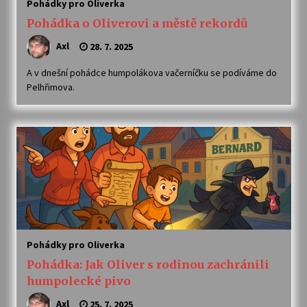
Pohádky pro Oliverka
Pohádka o Oliverovi a městě rekordů
Axl
28. 7. 2025
A v dnešní pohádce humpolákova vačerníčku se podíváme do
Pelhřimova.
Pohádky pro Oliverka
Pohádka: Jak Oliver s rodinou zachránili
humpolecké pivo
Axl
25. 7. 2025