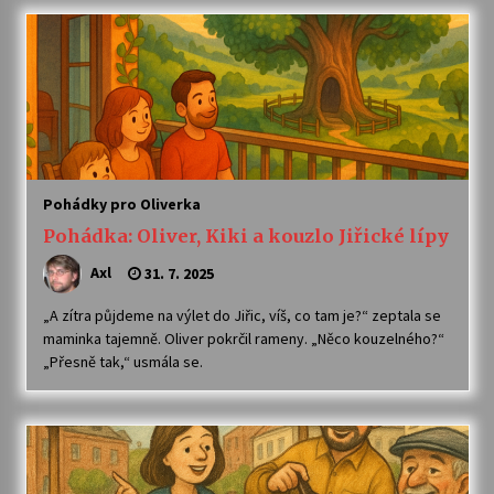
Za kulturou kousek za Humpolec. V Želivě ožije
odkaz Josefa Čapka
13. 7. 2026
Varhanní recitál Michala Novenka v Klášteře
Želiv
3. 7. 2026
Pohádky pro Oliverka
Pohádka: Oliver, Kiki a kouzlo Jiřické lípy
Axl
31. 7. 2025
„A zítra půjdeme na výlet do Jiřic, víš, co tam je?“ zeptala se
maminka tajemně. Oliver pokrčil rameny. „Něco kouzelného?“
„Přesně tak,“ usmála se.