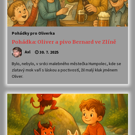
Pohádky pro Oliverka
Pohádka: Oliver a pivo Bernard ve Zlíně
Axl
30. 7. 2025
Bylo, nebylo, v srdci malebného městečka Humpolec, kde se
zlatavý mok vaří s láskou a poctivostí, žil malý kluk jménem
Oliver.