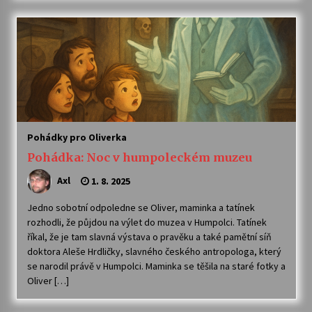
Letní koncerty ve Stromovce: Kolchoz a
Jenakaši
28. 7. 2026
Votavžatský ploty
23. 7. 2026
Pohádky pro Oliverka
Pohádka: Noc v humpoleckém muzeu
Letní koncerty ve Stromovce: Rufus Miller
22. 7. 2026
Axl
1. 8. 2025
Jedno sobotní odpoledne se Oliver, maminka a tatínek
Vysočinka
rozhodli, že půjdou na výlet do muzea v Humpolci. Tatínek
17. 7. 2026
říkal, že je tam slavná výstava o pravěku a také pamětní síň
doktora Aleše Hrdličky, slavného českého antropologa, který
se narodil právě v Humpolci. Maminka se těšila na staré fotky a
Oliver […]
Ozvěny prázdnin
14. 7. 2026