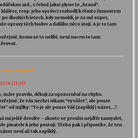
dářskou atd., z čehož jaksi plyne to „brand“.
 klášter, resp. jeho správci rozhodli k těmto činnostem
t po dlouhých letech, kdy nemohli, je za mě super,
že opravy těch budov a dalšího něco stojí. A je to tam
.
zřejmě, komu se to nelíbí, není nucen to tam
těvovat.
Anonym
napsal:
 2026 (11:33)
, máte pravdu, děkuji za upozornění na chybu.
zřejmě, že vás nechci nikam “vyvážet”, ale pouze
st” od mýlky: “To je ale pouze Váš (zapšklý) názor, …”.
 mi ještě dovolte – zkuste se prosím nejdřív zamyslet,
de pisatele k jeho postoji. Třeba pak i připustíte, že ten
názor není až tak zapšklý.