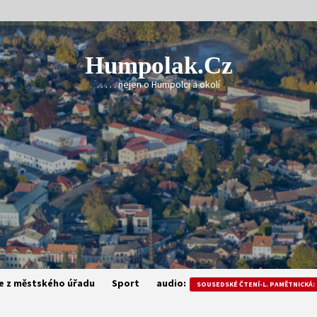
Humpolak.cz
. . . . . nejen o Humpolci a okolí
e z městského úřadu
Sport
audio:
SOUSEDSKÉ ČTENÍ-L. PAMĚTNICKÁ: 