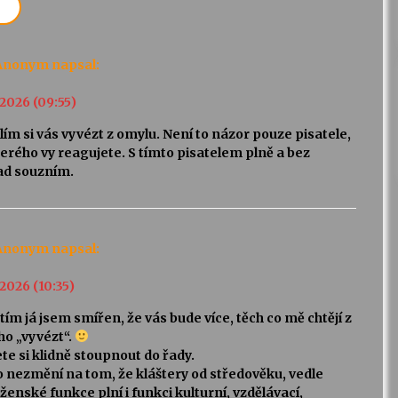
Anonym
napsal:
. 2026 (09:55)
ím si vás vyvézt z omylu. Není to názor pouze pisatele,
erého vy reagujete. S tímto pisatelem plně a bez
ad souzním.
Anonym
napsal:
. 2026 (10:35)
 tím já jsem smířen, že vás bude více, těch co mě chtějí z
ho „vyvézt“.
e si klidně stoupnout do řady.
o nezmění na tom, že kláštery od středověku, vedle
enské funkce plní i funkci kulturní, vzdělávací,