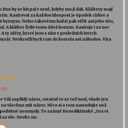
 Hus by se klepal v urně, kdyby mu jí dali. Kláštery mají
ícím. Kasírovat za každou hloupost je úpadek církve a
 k byznysu. Nelze takovému knězi pak věřit ani jeho víru,
ření. A klášter Želiv tomu dává korunu. Kasíruje i za noc
 A ty aféry, které jsou s ním v posledních letech
l byzár. Nevkročil bych tam do kostela ani náhodou. Víra
napsal:
:37)
e Váš zapšklý názor, ostatně to se teď nosí, všude jen
a na všechno mít názor. Něco si o tom nastudujte než
 podobné nesmysly. To známé Benediktinské „Ora et
 za vše. Nevíte nic.