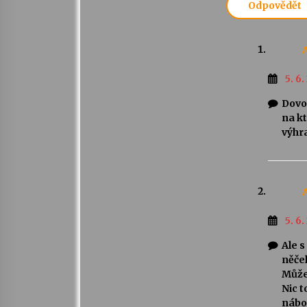
Odpovědět
5. 6
Dovol
na kt
výhr
5. 6
Ale s
něče
Můžet
Nic t
nábož