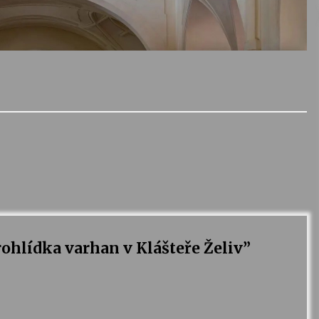
rohlídka varhan v Klášteře Želiv
”