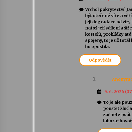
Vrchol pokrytectví. Jan
být oteřené víře a věř
její degradace od víry
natož její sdílení a ší
kostelů, prohlídky atd.
spojeny, to je už totá
ho opustila.
Odpovědět
Anonym
5. 6. 2026 (07
To je ale pouz
pouštět žluč 
začnete psát
labora“ hovoří