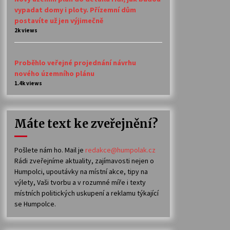
vypadat domy i ploty. Přízemní dům
postavíte už jen výjimečně
2k views
Proběhlo veřejné projednání návrhu
nového územního plánu
1.4k views
Máte text ke zveřejnění?
Pošlete nám ho. Mail je
redakce@humpolak.cz
Rádi zveřejníme aktuality, zajímavosti nejen o
Humpolci, upoutávky na místní akce, tipy na
výlety, Vaši tvorbu a v rozumné míře i texty
místních politických uskupení a reklamu týkající
se Humpolce.