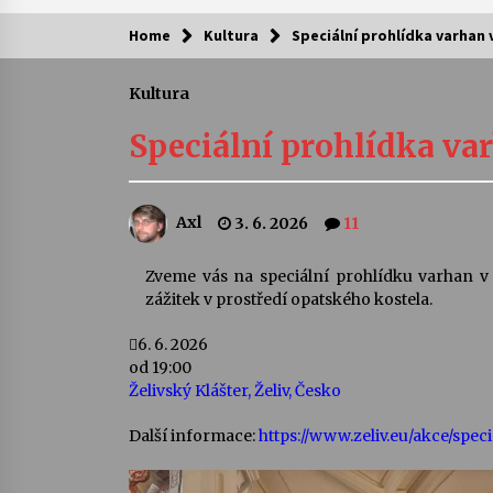
Home
Kultura
Speciální prohlídka varhan v
Kam za kulturou?
Kultura
Letní koncerty ve Stromovce: Ars
Camerata a Sukuba Ensemble
Speciální prohlídka var
4. 8. 2026
Pozvánka na integrační festival
Axl
3. 6. 2026
11
Quijotova šedesátka: 28. 7.–1. 8.
2026
28. 7. 2026
Zveme vás na speciální prohlídku varhan v K
zážitek v prostředí opatského kostela.
Letní koncerty ve Stromovce: Rufu
Miller
6. 6. 2026
22. 7. 2026
od 19:00
Želivský Klášter, Želiv, Česko
Za kulturou kousek za Humpolec. 
Další informace:
https://www.zeliv.eu/akce/spe
Želivě ožije odkaz Josefa Čapka
13. 7. 2026