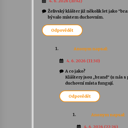
4. 6. 2026 (10:41)
Želivský klášter již několik let jako “
bývalo místem duchovním.
Odpovědět
Anonym
napsal:
4. 6. 2026 (11:30)
A co jako?
Kláštery jsou „brand“ (u nás s 
duchovní místa fungují.
Odpovědět
Anonym
napsal:
4. 6. 2026 (22:26)