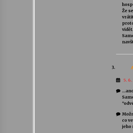
hospo
Že se
vráti
proto
vidět
Samo
navš
5. 6.
…ano
Samo
“odvé
Možná
co ve
jeho 