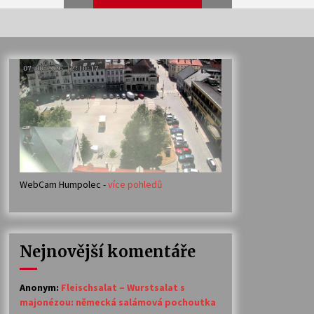
Veselí muzikanti
30. 7. 2026
Votavžatský ploty
23. 7. 2026
WebCam Humpolec -
více pohledů
Ozvěny prázdnin
14. 7. 2026
Nejnovější komentáře
Petr Adamec – Malovaný svět
30. 6. 2026
Anonym
:
Fleischsalat – Wurstsalat s
majonézou: německá salámová pochoutka