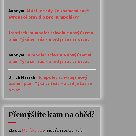
Anonym
:
AI Act je tady. Co znamená nové
evropské pravidlo pro Humpoláky?
frantisek
:
Humpolec schvaluje nový územní
plán. Týká se i vás – a teď je čas se ozvat
Anonym
:
Humpolec schvaluje nový územní
plán. Týká se i vás – a teď je čas se ozvat
Ulrich Marsch
:
Humpolec schvaluje nový
územní plán. Týká se i vás – a teď je čas se
ozvat
Přemýšlíte kam na oběd?
Zkuste
Meníčka.cz
v místních restauracích.