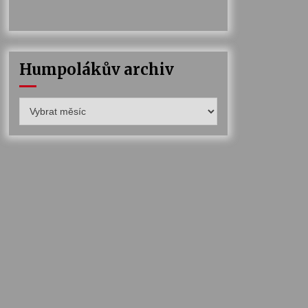
Humpolákův archiv
Humpolákův
archiv