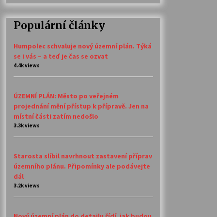
Populární články
Humpolec schvaluje nový územní plán. Týká
se i vás – a teď je čas se ozvat
4.4k views
ÚZEMNÍ PLÁN: Město po veřejném
projednání mění přístup k přípravě. Jen na
místní části zatím nedošlo
3.3k views
Starosta slíbil navrhnout zastavení příprav
územního plánu. Připomínky ale podávejte
dál
3.2k views
Nový územní plán do detailu řídí, jak budou