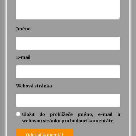
Jméno
E-mail
Webová stránka
Uložit do prohlížeče jméno, e-mail a
webovou stránku pro budoucí komentáře.