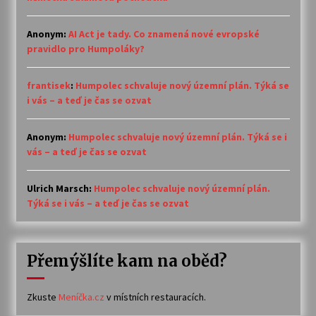
Anonym
:
AI Act je tady. Co znamená nové evropské
pravidlo pro Humpoláky?
frantisek
:
Humpolec schvaluje nový územní plán. Týká se
i vás – a teď je čas se ozvat
Anonym
:
Humpolec schvaluje nový územní plán. Týká se i
vás – a teď je čas se ozvat
Ulrich Marsch
:
Humpolec schvaluje nový územní plán.
Týká se i vás – a teď je čas se ozvat
Přemýšlíte kam na oběd?
Zkuste
Meníčka.cz
v místních restauracích.