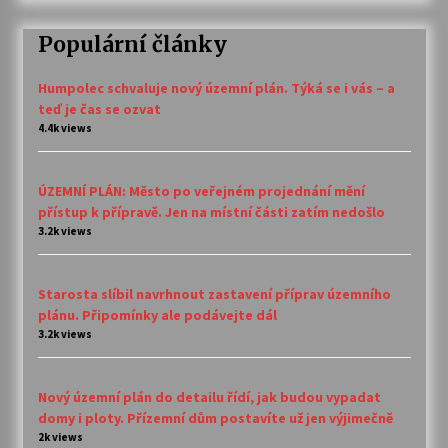
Populární články
Humpolec schvaluje nový územní plán. Týká se i vás – a
teď je čas se ozvat
4.4k views
ÚZEMNÍ PLÁN: Město po veřejném projednání mění
přístup k přípravě. Jen na místní části zatím nedošlo
3.2k views
Starosta slíbil navrhnout zastavení příprav územního
plánu. Připomínky ale podávejte dál
3.2k views
Nový územní plán do detailu řídí, jak budou vypadat
domy i ploty. Přízemní dům postavíte už jen výjimečně
2k views