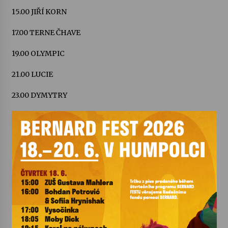
15.00 JIŘÍ KORN
Varhanní recitál Michala Novenka v Klášteře
17.00 TERNE ČHAVE
Želiv
3. 7. 2026
19.00 OLYMPIC
Petr Adamec – Malovaný svět
21.00 LUCIE
30. 6. 2026
23.00 DYMYTRY