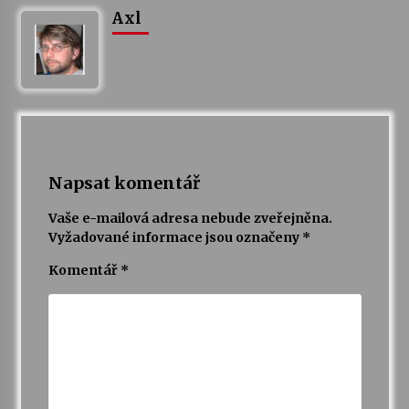
Axl
Napsat komentář
Vaše e-mailová adresa nebude zveřejněna.
Vyžadované informace jsou označeny
*
Komentář
*