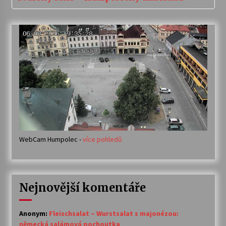
WebCam Humpolec -
více pohledů
Nejnovější komentáře
Anonym
:
Fleischsalat – Wurstsalat s majonézou:
německá salámová pochoutka