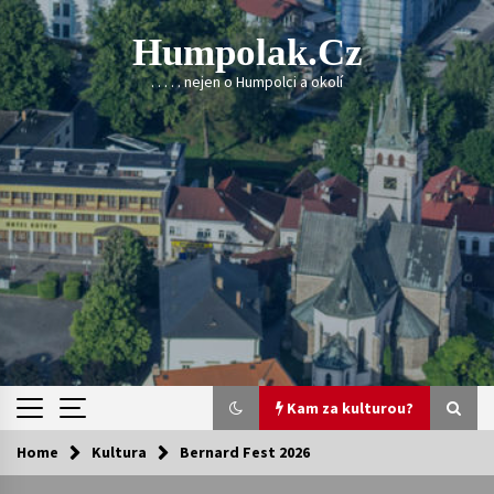
Skip
to
Humpolak.cz
content
. . . . . nejen o Humpolci a okolí
Kam za kulturou?
Home
Kultura
Bernard Fest 2026
Kam za kulturou?