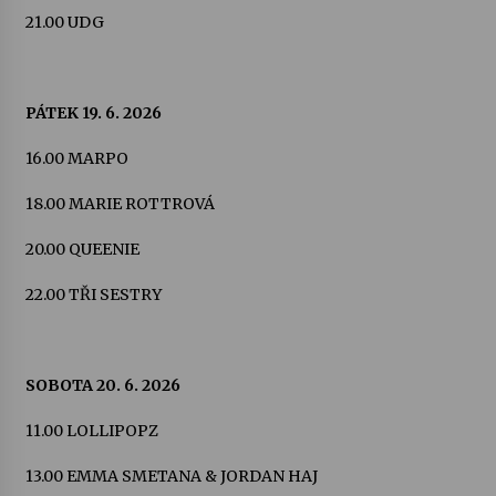
21.00 UDG
Votavžatský ploty
23. 7. 2026
PÁTEK 19. 6. 2026
Letní koncerty ve Stromovce: Rufus Miller
16.00 MARPO
22. 7. 2026
18.00 MARIE ROTTROVÁ
20.00 QUEENIE
Vysočinka
17. 7. 2026
22.00 TŘI SESTRY
Ozvěny prázdnin
14. 7. 2026
SOBOTA 20. 6. 2026
11.00 LOLLIPOPZ
Za kulturou kousek za Humpolec. V Želivě ožije
odkaz Josefa Čapka
13.00 EMMA SMETANA & JORDAN HAJ
13. 7. 2026