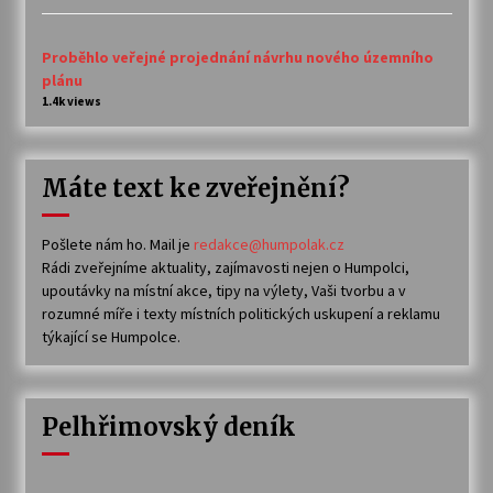
Proběhlo veřejné projednání návrhu nového územního
plánu
1.4k views
Máte text ke zveřejnění?
Pošlete nám ho. Mail je
redakce@humpolak.cz
Rádi zveřejníme aktuality, zajímavosti nejen o Humpolci,
upoutávky na místní akce, tipy na výlety, Vaši tvorbu a v
rozumné míře i texty místních politických uskupení a reklamu
týkající se Humpolce.
Pelhřimovský deník