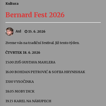
Kultura
Letní koncerty ve Stromovce: Ars Camerata a
Sukuba Ensemble
Bernard Fest 2026
4. 8. 2026
Vernisáž výstavy Josefíny Duškové: Stávám se
Axl
15. 6. 2026
kapkou
30. 7. 2026
Zveme vás na tradiční festival. Již tento týden.
Veselí muzikanti
ČTVRTEK 18. 6. 2026
30. 7. 2026
15.00 ZUŠ GUSTAVA MAHLERA
16.00 BOHDAN PETROVIĆ & SOFIIA HRYNISHAK
Pozvánka na integrační festival Quijotova
šedesátka: 28. 7.–1. 8. 2026
17.00 VYSOČINKA
28. 7. 2026
18.05 MOBY DICK
Letní koncerty ve Stromovce: Kolchoz a
Jenakaši
19.15 KAREL NA NÁKUPECH
28. 7. 2026