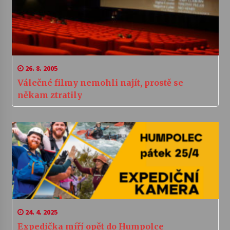
26. 8. 2005
Válečné filmy nemohli najít, prostě se
někam ztratily
24. 4. 2025
Expedička míří opět do Humpolce