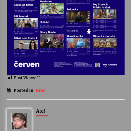
Varhanní recitál Michala Novenka v Klášteře
Želiv
3. 7. 2026
Petr Adamec – Malovaný svět
30. 6. 2026
Post Views:
11
Posted in
Kino
Axl