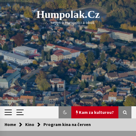
Skip
to
Humpolak.cz
content
. . . . . nejen o Humpolci a okolí
Kam za kulturou?
Home
Kino
Program kina na červen
Kam za kulturou?