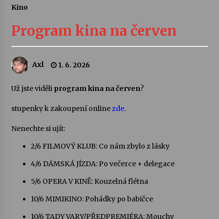
Kino
Letní koncerty ve Stromovce: Ars Camerata a
Sukuba Ensemble
Program kina na červen
4. 8. 2026
Vernisáž výstavy Josefíny Duškové: Stávám se
Axl
1. 6. 2026
kapkou
30. 7. 2026
Už jste viděli
program kina na červen
?
Veselí muzikanti
stupenky k zakoupení online
zde
.
30. 7. 2026
Nenechte si ujít:
2/6 FILMOVÝ KLUB: Co nám zbylo z lásky
Pozvánka na integrační festival Quijotova
šedesátka: 28. 7.–1. 8. 2026
4/6 DÁMSKÁ JÍZDA: Po večerce + delegace
28. 7. 2026
5/6 OPERA V KINĚ: Kouzelná flétna
Letní koncerty ve Stromovce: Kolchoz a
10/6 MIMIKINO: Pohádky po babičce
Jenakaši
28. 7. 2026
10/6 TADY VARY/PŘEDPREMIÉRA: Mouchy