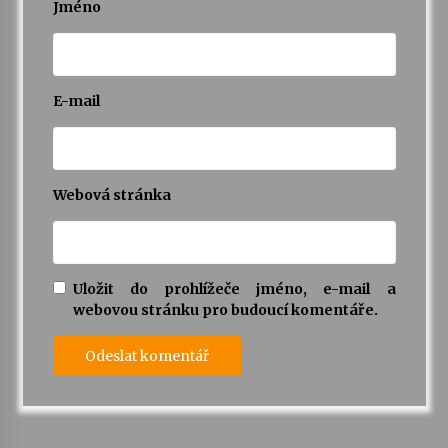
Jméno
E-mail
Webová stránka
Uložit do prohlížeče jméno, e-mail a
webovou stránku pro budoucí komentáře.