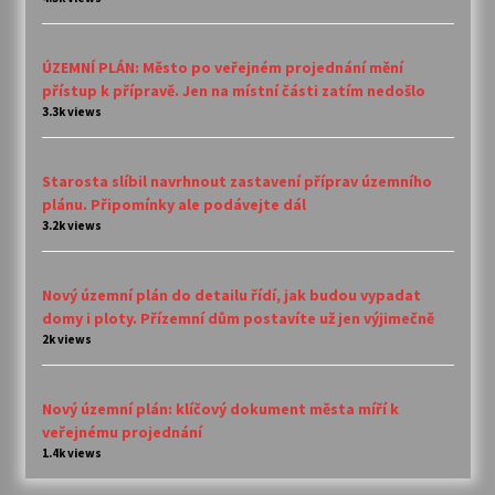
ÚZEMNÍ PLÁN: Město po veřejném projednání mění
přístup k přípravě. Jen na místní části zatím nedošlo
3.3k views
Starosta slíbil navrhnout zastavení příprav územního
plánu. Připomínky ale podávejte dál
3.2k views
Nový územní plán do detailu řídí, jak budou vypadat
domy i ploty. Přízemní dům postavíte už jen výjimečně
2k views
Nový územní plán: klíčový dokument města míří k
veřejnému projednání
1.4k views