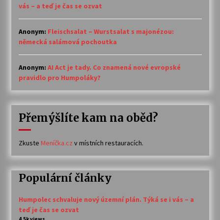
vás – a teď je čas se ozvat
Anonym
:
Fleischsalat – Wurstsalat s majonézou:
německá salámová pochoutka
Anonym
:
AI Act je tady. Co znamená nové evropské
pravidlo pro Humpoláky?
Přemýšlíte kam na oběd?
Zkuste
Meníčka.cz
v místních restauracích.
Populární články
Humpolec schvaluje nový územní plán. Týká se i vás – a
teď je čas se ozvat
4.5k views