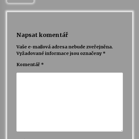
Napsat komentář
Vaše e-mailová adresa nebude zveřejněna.
Vyžadované informace jsou označeny
*
Komentář
*