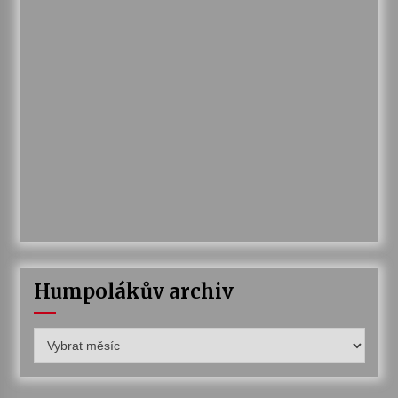
Humpolákův archiv
Humpolákův
archiv