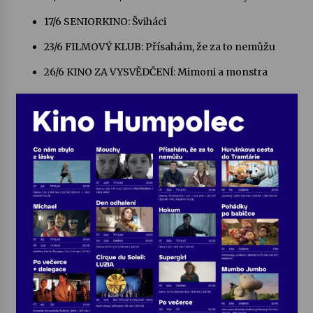
17/6 SENIORKINO: Šviháci
Votavžatský ploty
23. 7. 2026
23/6 FILMOVÝ KLUB: Přísahám, že za to nemůžu
26/6 KINO ZA VYSVĚDČENÍ: Mimoni a monstra
Letní koncerty ve Stromovce: Rufus Miller
22. 7. 2026
Vysočinka
17. 7. 2026
Ozvěny prázdnin
14. 7. 2026
Za kulturou kousek za Humpolec. V Želivě ožije
odkaz Josefa Čapka
13. 7. 2026