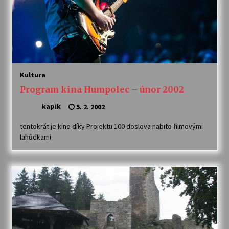
Letní koncerty ve Stromovce: Ars Camerata a
Sukuba Ensemble
4. 8. 2026
Vernisáž výstavy Josefíny Duškové: Stávám se
kapkou
Kultura
30. 7. 2026
Program kina Humpolec – únor 2002
kapik
5. 2. 2002
Veselí muzikanti
30. 7. 2026
tentokrát je kino díky Projektu 100 doslova nabito filmovými
lahůdkami
Pozvánka na integrační festival Quijotova
šedesátka: 28. 7.–1. 8. 2026
28. 7. 2026
Letní koncerty ve Stromovce: Kolchoz a
Jenakaši
28. 7. 2026