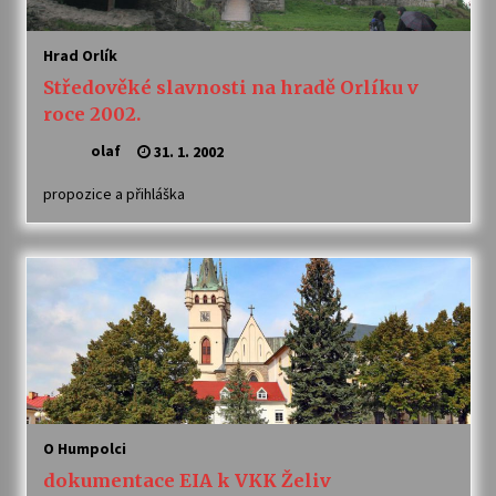
Votavžatský ploty
Hrad Orlík
23. 7. 2026
Středověké slavnosti na hradě Orlíku v
roce 2002.
Letní koncerty ve Stromovce: Rufus Miller
olaf
31. 1. 2002
22. 7. 2026
propozice a přihláška
Vysočinka
17. 7. 2026
Ozvěny prázdnin
14. 7. 2026
O Humpolci
Za kulturou kousek za Humpolec. V Želivě ožije
odkaz Josefa Čapka
dokumentace EIA k VKK Želiv
13. 7. 2026