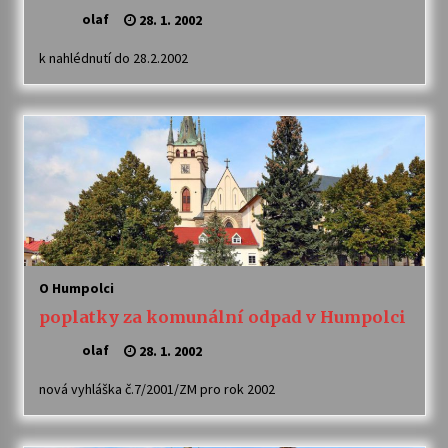
olaf
28. 1. 2002
Varhanní recitál Michala Novenka v Klášteře
k nahlédnutí do 28.2.2002
Želiv
3. 7. 2026
Petr Adamec – Malovaný svět
30. 6. 2026
O Humpolci
poplatky za komunální odpad v Humpolci
olaf
28. 1. 2002
nová vyhláška č.7/2001/ZM pro rok 2002