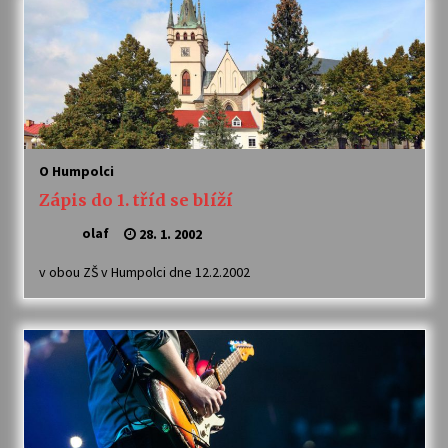
O Humpolci
Zápis do 1. tříd se blíží
olaf
28. 1. 2002
v obou ZŠ v Humpolci dne 12.2.2002