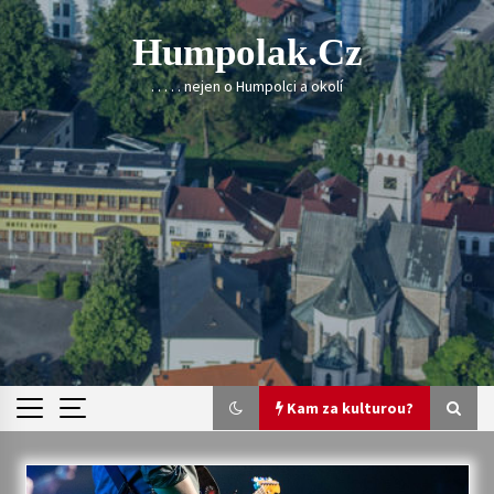
Skip
to
Humpolak.cz
content
. . . . . nejen o Humpolci a okolí
Kam za kulturou?
Kam za kulturou?