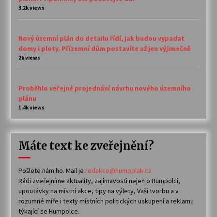
3.2k views
Nový územní plán do detailu řídí, jak budou vypadat
domy i ploty. Přízemní dům postavíte už jen výjimečně
2k views
Proběhlo veřejné projednání návrhu nového územního
plánu
1.4k views
Máte text ke zveřejnění?
Pošlete nám ho. Mail je
redakce@humpolak.cz
Rádi zveřejníme aktuality, zajímavosti nejen o Humpolci,
upoutávky na místní akce, tipy na výlety, Vaši tvorbu a v
rozumné míře i texty místních politických uskupení a reklamu
týkající se Humpolce.