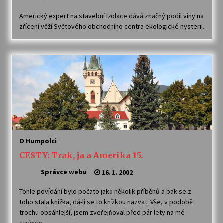
Americký expert na stavební izolace dává značný podíl viny na
zřícení věží Světového obchodního centra ekologické hysterii.
O Humpolci
CESTY: Trak, ja a Amerika 15.
Správce webu
16. 1. 2002
Tohle povídání bylo počato jako několik příběhů a pak se z
toho stala knížka, dá-li se to knížkou nazvat. Vše, v podobě
trochu obsáhlejší, jsem zveřejňoval před pár lety na mé
stránce.