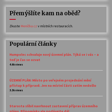
Přemýšlíte kam na oběd?
Zkuste
Meníčka.cz
v místních restauracích.
Populární články
Humpolec schvaluje nový územní plán. Týká se i vás – a
teď je čas se ozvat
4.6k views
ÚZEMNÍ PLÁN: Město po veřejném projednání mění
přístup k přípravě. Jen na místní části zatím nedošlo
3.3k views
Starosta slíbil navrhnout zastavení příprav územního
plánu. Připomínky ale podávejte dál