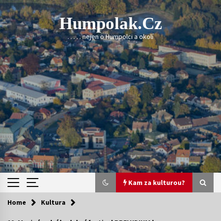
Skip
to
Humpolak.cz
content
. . . . . nejen o Humpolci a okolí
Kam za kulturou?
Home
Kultura
Kam za kulturou?