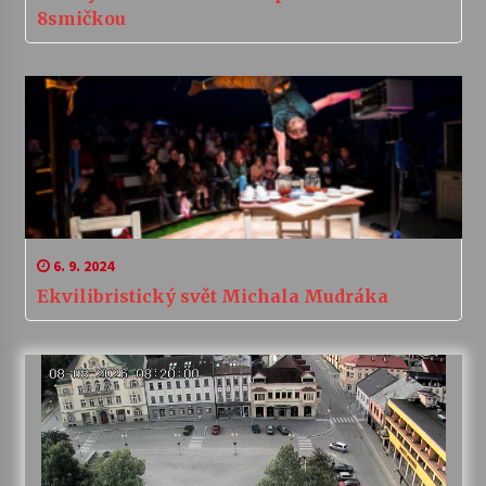
8smičkou
6. 9. 2024
Ekvilibristický svět Michala Mudráka