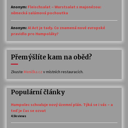
Anonym
:
Fleischsalat – Wurstsalat s majonézou:
německá salámová pochoutka
Anonym
:
AI Act je tady. Co znamená nové evropské
pravidlo pro Humpoláky?
Přemýšlíte kam na oběd?
Zkuste
Meníčka.cz
v místních restauracích.
Populární články
Humpolec schvaluje nový územní plán. Týká se i vás – a
teď je čas se ozvat
4.5k views