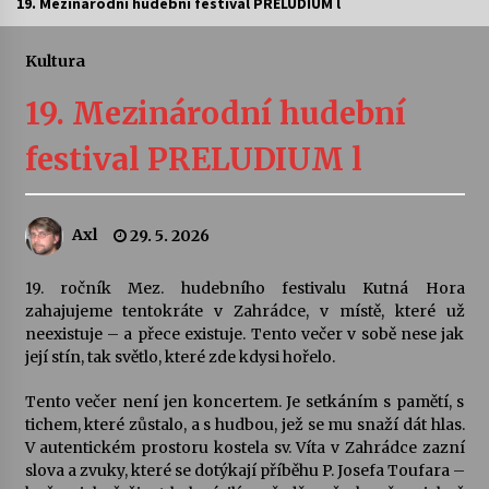
19. Mezinárodní hudební festival PRELUDIUM l
Letní koncerty ve Stromovce: Ars Camerata a
Sukuba Ensemble
Kultura
4. 8. 2026
19. Mezinárodní hudební
Vernisáž výstavy Josefíny Duškové: Stávám se
festival PRELUDIUM l
kapkou
30. 7. 2026
Axl
29. 5. 2026
Veselí muzikanti
30. 7. 2026
19. ročník Mez. hudebního festivalu Kutná Hora
zahajujeme tentokráte v Zahrádce, v místě, které už
neexistuje – a přece existuje. Tento večer v sobě nese jak
Pozvánka na integrační festival Quijotova
šedesátka: 28. 7.–1. 8. 2026
její stín, tak světlo, které zde kdysi hořelo.
28. 7. 2026
Tento večer není jen koncertem. Je setkáním s pamětí, s
tichem, které zůstalo, a s hudbou, jež se mu snaží dát hlas.
Letní koncerty ve Stromovce: Kolchoz a
V autentickém prostoru kostela sv. Víta v Zahrádce zazní
Jenakaši
slova a zvuky, které se dotýkají příběhu P. Josefa Toufara –
28. 7. 2026