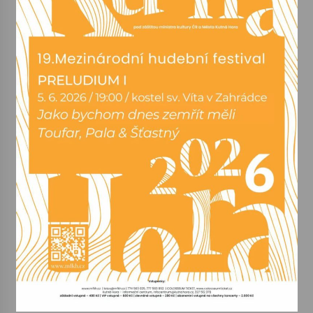
Varhanní recitál Michala Novenka v Klášteře
Želiv
3. 7. 2026
Petr Adamec – Malovaný svět
30. 6. 2026