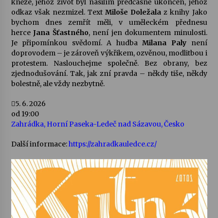
kněze, jehož život byl násilím předčasně ukončen, jehož
odkaz však nezmizel. Text
Miloše Doležala
z knihy Jako
Votavžatský ploty
bychom dnes zemřít měli, v uměleckém přednesu
23. 7. 2026
herce
Jana Šťastného
, není jen dokumentem minulosti.
Je připomínkou svědomí. A hudba
Milana Paly
není
doprovodem – je zároveň výkřikem, ozvěnou, modlitbou i
protestem. Naslouchejme společně. Bez obrany, bez
Letní koncerty ve Stromovce: Rufus Miller
zjednodušování. Tak, jak zní pravda – někdy tiše, někdy
22. 7. 2026
bolestně, ale vždy nezbytně.
5. 6. 2026
Vysočinka
od 19:00
17. 7. 2026
Zahrádka, Horní Paseka-Ledeč nad Sázavou, Česko
Další informace:
https://zahradkauledce.cz/
Ozvěny prázdnin
14. 7. 2026
Za kulturou kousek za Humpolec. V Želivě ožije
odkaz Josefa Čapka
13. 7. 2026