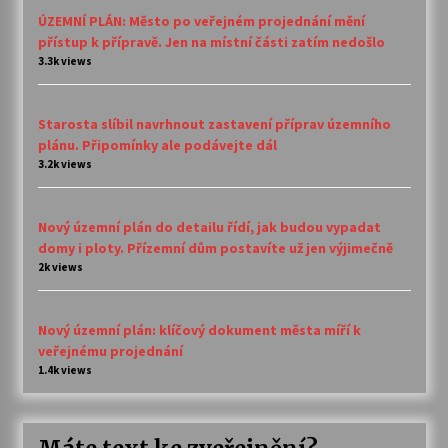
ÚZEMNÍ PLÁN: Město po veřejném projednání mění
přístup k přípravě. Jen na místní části zatím nedošlo
3.3k views
Starosta slíbil navrhnout zastavení příprav územního
plánu. Připomínky ale podávejte dál
3.2k views
Nový územní plán do detailu řídí, jak budou vypadat
domy i ploty. Přízemní dům postavíte už jen výjimečně
2k views
Nový územní plán: klíčový dokument města míří k
veřejnému projednání
1.4k views