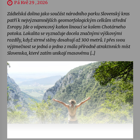
Pá Kvě 29 , 2026
Zádielská dolina jako součást národního parku Slovenský kras
patří k nejvýznamnějších geomorfologickým celkům střední
Evropy. Jde o vápencový kaňon linoucí se kolem Chotárneho
potoka. Lokalita se vyznačuje docela značnými výškovými
rozdíly, když strmé stěny dosahují až 300 metrů. I přes svou
výjimečnost se jedná o jedno z mála přírodně atraktivních míst
Slovenska, které zatím unikají masovému […]