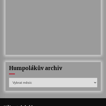
Humpolákův archiv
Humpolákův
archiv