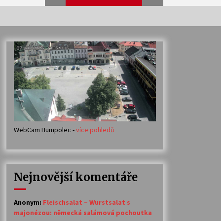
Veselí muzikanti
30. 7. 2026
Votavžatský ploty
23. 7. 2026
WebCam Humpolec -
více pohledů
Ozvěny prázdnin
14. 7. 2026
Nejnovější komentáře
Petr Adamec – Malovaný svět
30. 6. 2026
Anonym
:
Fleischsalat – Wurstsalat s
majonézou: německá salámová pochoutka