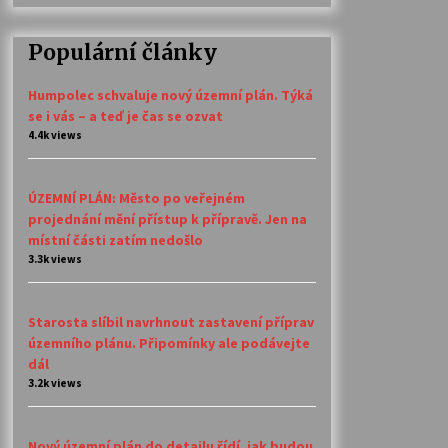
Populární články
Humpolec schvaluje nový územní plán. Týká
se i vás – a teď je čas se ozvat
4.4k views
ÚZEMNÍ PLÁN: Město po veřejném
projednání mění přístup k přípravě. Jen na
místní části zatím nedošlo
3.3k views
Starosta slíbil navrhnout zastavení příprav
územního plánu. Připomínky ale podávejte
dál
3.2k views
Nový územní plán do detailu řídí, jak budou