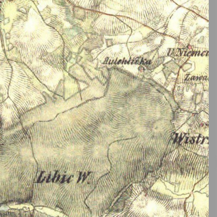
úroveň
hlasitosti.