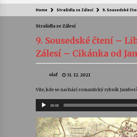
Home
Strašidla ze Zálesí
9. Sousedské čte
Kam za kulturou?
Strašidla ze Zálesí
Letní koncerty ve Stromovce: Ars
Camerata a Sukuba Ensemble
9. Sousedské čtení – Li
4. 8. 2026
Zálesí – Cikánka od Ja
Pozvánka na integrační festival
Quijotova šedesátka: 28. 7.–1. 8.
2026
olaf
31. 12. 2021
28. 7. 2026
Letní koncerty ve Stromovce: Rufu
Víte, kde se nachází romantický rybník Jambor
Miller
22. 7. 2026
00:00
Audio
přehrávač
Za kulturou kousek za Humpolec. 
Želivě ožije odkaz Josefa Čapka
13. 7. 2026