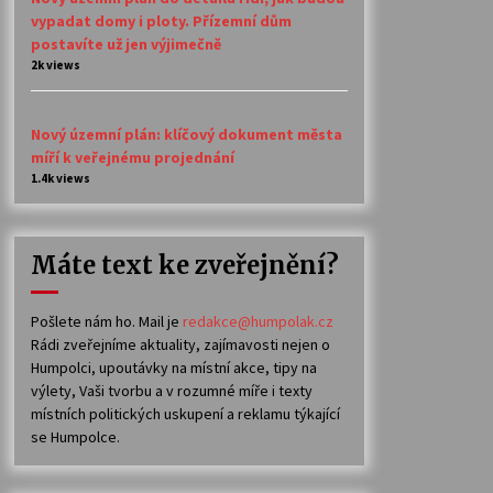
vypadat domy i ploty. Přízemní dům
postavíte už jen výjimečně
2k views
Nový územní plán: klíčový dokument města
míří k veřejnému projednání
1.4k views
Máte text ke zveřejnění?
Pošlete nám ho. Mail je
redakce@humpolak.cz
Rádi zveřejníme aktuality, zajímavosti nejen o
Humpolci, upoutávky na místní akce, tipy na
výlety, Vaši tvorbu a v rozumné míře i texty
místních politických uskupení a reklamu týkající
se Humpolce.