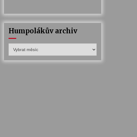
Humpolákův archiv
Humpolákův
archiv