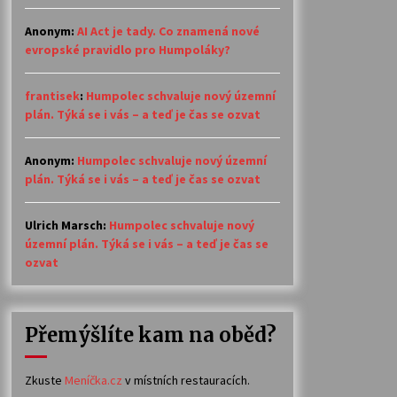
Anonym
:
AI Act je tady. Co znamená nové
evropské pravidlo pro Humpoláky?
frantisek
:
Humpolec schvaluje nový územní
plán. Týká se i vás – a teď je čas se ozvat
Anonym
:
Humpolec schvaluje nový územní
plán. Týká se i vás – a teď je čas se ozvat
Ulrich Marsch
:
Humpolec schvaluje nový
územní plán. Týká se i vás – a teď je čas se
ozvat
Přemýšlíte kam na oběd?
Zkuste
Meníčka.cz
v místních restauracích.