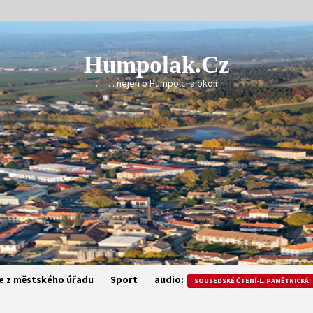
Humpolak.cz
. . . . . nejen o Humpolci a okolí
e z městského úřadu
Sport
audio:
SOUSEDSKÉ ČTENÍ-L. PAMĚTNICKÁ: 