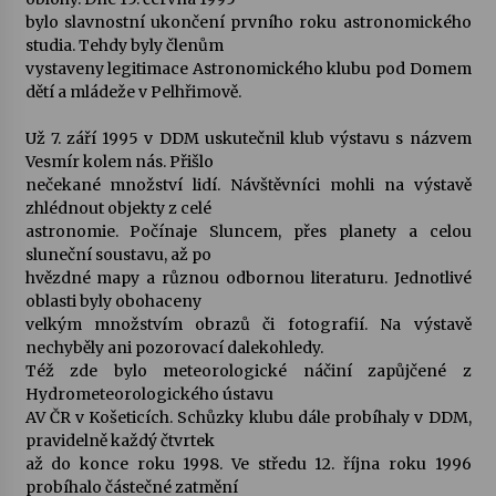
bylo slavnostní ukončení prvního roku astronomického
studia. Tehdy byly členům
vystaveny legitimace Astronomického klubu pod Domem
dětí a mládeže v Pelhřimově.
Už 7. září 1995 v DDM uskutečnil klub výstavu s názvem
Vesmír kolem nás. Přišlo
nečekané množství lidí. Návštěvníci mohli na výstavě
zhlédnout objekty z celé
astronomie. Počínaje Sluncem, přes planety a celou
sluneční soustavu, až po
hvězdné mapy a různou odbornou literaturu. Jednotlivé
oblasti byly obohaceny
velkým množstvím obrazů či fotografií. Na výstavě
nechyběly ani pozorovací dalekohledy.
Též zde bylo meteorologické náčiní zapůjčené z
Hydrometeorologického ústavu
AV ČR v Košeticích. Schůzky klubu dále probíhaly v DDM,
pravidelně každý čtvrtek
až do konce roku 1998. Ve středu 12. října roku 1996
probíhalo částečné zatmění