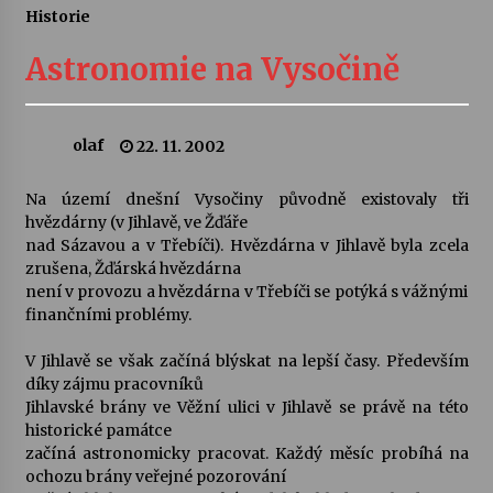
Historie
Letní koncerty ve Stromovce: Ars Camerata a
Sukuba Ensemble
Astronomie na Vysočině
4. 8. 2026
Vernisáž výstavy Josefíny Duškové: Stávám se
olaf
22. 11. 2002
kapkou
30. 7. 2026
Na území dnešní Vysočiny původně existovaly tři
hvězdárny (v Jihlavě, ve Žďáře
Veselí muzikanti
nad Sázavou a v Třebíči). Hvězdárna v Jihlavě byla zcela
30. 7. 2026
zrušena, Žďárská hvězdárna
není v provozu a hvězdárna v Třebíči se potýká s vážnými
finančními problémy.
Pozvánka na integrační festival Quijotova
šedesátka: 28. 7.–1. 8. 2026
V Jihlavě se však začíná blýskat na lepší časy. Především
28. 7. 2026
díky zájmu pracovníků
Jihlavské brány ve Věžní ulici v Jihlavě se právě na této
historické památce
Letní koncerty ve Stromovce: Kolchoz a
začíná astronomicky pracovat. Každý měsíc probíhá na
Jenakaši
ochozu brány veřejné pozorování
28. 7. 2026