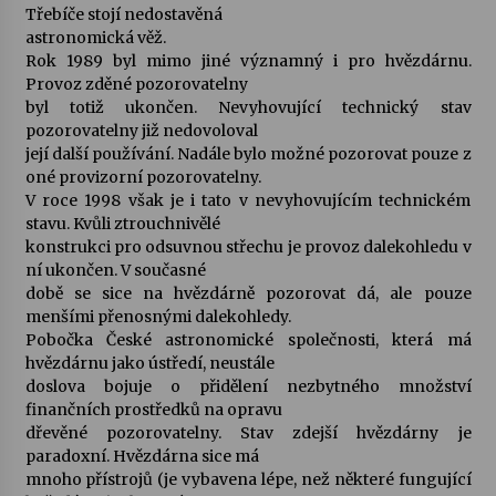
Třebíče stojí nedostavěná
astronomická věž.
Rok 1989 byl mimo jiné významný i pro hvězdárnu.
Provoz zděné pozorovatelny
byl totiž ukončen. Nevyhovující technický stav
pozorovatelny již nedovoloval
její další používání. Nadále bylo možné pozorovat pouze z
oné provizorní pozorovatelny.
V roce 1998 však je i tato v nevyhovujícím technickém
stavu. Kvůli ztrouchnivělé
konstrukci pro odsuvnou střechu je provoz dalekohledu v
ní ukončen. V současné
době se sice na hvězdárně pozorovat dá, ale pouze
menšími přenosnými dalekohledy.
Pobočka České astronomické společnosti, která má
hvězdárnu jako ústředí, neustále
doslova bojuje o přidělení nezbytného množství
finančních prostředků na opravu
dřevěné pozorovatelny. Stav zdejší hvězdárny je
paradoxní. Hvězdárna sice má
mnoho přístrojů (je vybavena lépe, než některé fungující