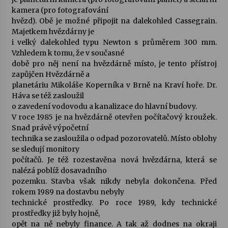
kamera (pro fotografování
hvězd). Obě je možné připojit na dalekohled Cassegrain.
Majetkem hvězdárny je
i velký dalekohled typu Newton s průměrem 300 mm.
Vzhledem k tomu, že v současné
době pro něj není na hvězdárně místo, je tento přístroj
zapůjčen Hvězdárně a
planetáriu Mikoláše Koperníka v Brně na Kraví hoře. Dr.
Háva se též zasloužil
o zavedení vodovodu a kanalizace do hlavní budovy.
V roce 1985 je na hvězdárně otevřen počítačový kroužek.
Snad právě výpočetní
technika se zasloužila o odpad pozorovatelů. Místo oblohy
se sledují monitory
počítačů. Je též rozestavěna nová hvězdárna, která se
nalézá poblíž dosavadního
pozemku. Stavba však nikdy nebyla dokončena. Před
rokem 1989 na dostavbu nebyly
technické prostředky. Po roce 1989, kdy technické
prostředky již byly hojně,
opět na ně nebyly finance. A tak až dodnes na okraji