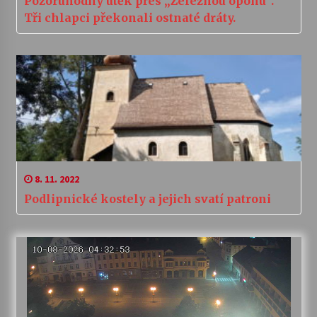
Pozoruhodný útěk přes „Železnou oponu“.
Tři chlapci překonali ostnaté dráty.
8. 11. 2022
Podlipnické kostely a jejich svatí patroni