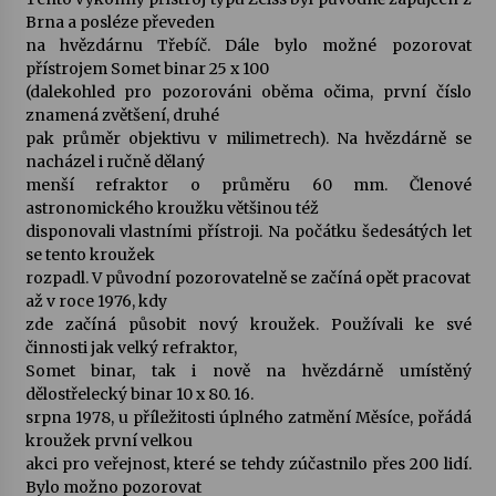
Brna a posléze převeden
na hvězdárnu Třebíč. Dále bylo možné pozorovat
Varhanní recitál Michala Novenka v Klášteře
přístrojem Somet binar 25 x 100
Želiv
(dalekohled pro pozorováni oběma očima, první číslo
3. 7. 2026
znamená zvětšení, druhé
pak průměr objektivu v milimetrech). Na hvězdárně se
Petr Adamec – Malovaný svět
nacházel i ručně dělaný
30. 6. 2026
menší refraktor o průměru 60 mm. Členové
astronomického kroužku většinou též
disponovali vlastními přístroji. Na počátku šedesátých let
se tento kroužek
rozpadl. V původní pozorovatelně se začíná opět pracovat
až v roce 1976, kdy
zde začíná působit nový kroužek. Používali ke své
činnosti jak velký refraktor,
Somet binar, tak i nově na hvězdárně umístěný
dělostřelecký binar 10 x 80. 16.
srpna 1978, u příležitosti úplného zatmění Měsíce, pořádá
kroužek první velkou
akci pro veřejnost, které se tehdy zúčastnilo přes 200 lidí.
Bylo možno pozorovat