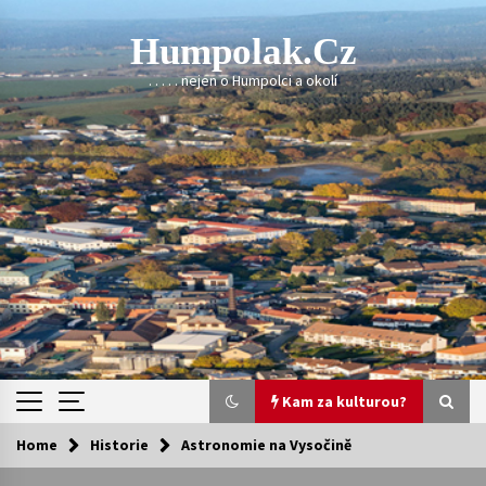
Skip
to
Humpolak.cz
content
. . . . . nejen o Humpolci a okolí
Kam za kulturou?
Home
Historie
Astronomie na Vysočině
Kam za kulturou?