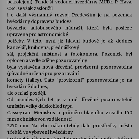
petrolejem). Tehdejší vedoucí hvězdárny MUDr. P. Háva,
CSc. se však zasloužil
i o další významný rozvoj. Především je na pozemek
hvězdárny dopravena budova
bývalého autobusového nádraží, která byla posléze
upravena pro astronomické
potřeby. V této, nyní již hlavní budově je až dodnes
kancelář, knihovna, přednáškový
sál, projekční místnost a fotokomora. Pozemek byl
oplocen a vedle zděné pozorovatelny
byla vystavěna nová dřevěná provizorní pozorovatelna
(původně určená pro pozorování
komety Halley). Tato "provizorní" pozorovatelna je na
hvězdárně dodnes,
ale o ní až později.
Od osmdesátých let je v oné dřevěné pozorovatelně
umístěn velký dalekohled typu
Cassegrain Meniskus o průměru hlavního zrcadla 150
mm s ohniskovou vzdáleností
2250 mm. Na jeho nákup tehdy dalo prostředky město
Třebíč. Ve vybavení hvězdárny
je planetární kamera (pro fotografování planet) a stelární