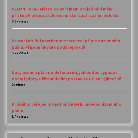
ÚZEMNÍ PLÁN: Město po veřejném projednání mění
přístup k přípravě. Jen na místní části zatím nedošlo
3.3k views
Starosta slíbil navrhnout zastavení příprav územního
plánu. Připomínky ale podávejte dál
3.2k views
Nový územní plán do detailu řídí, jak budou vypadat
domy i ploty. Přízemní dům postavíte už jen výjimečně
2k views
Proběhlo veřejné projednání návrhu nového územního
plánu
1.4k views