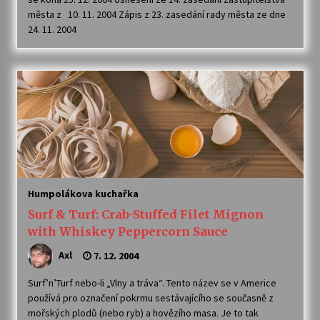
města z 10. 11. 2004 Zápis z 23. zasedání rady města ze dne
24. 11. 2004
Humpolákova kuchařka
Surf & Turf: Crab-Stuffed Filet Mignon
with Whiskey Peppercorn Sauce
Axl
7. 12. 2004
Surf’n’Turf nebo-li „Vlny a tráva“. Tento název se v Americe
používá pro označení pokrmu sestávajícího se současně z
mořských plodů (nebo ryb) a hovězího masa. Je to tak