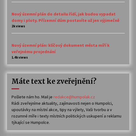
Nový územní plán do detailu řídí, jak budou vypadat
domy i ploty. Přízemní dům postavíte už jen výjimečně
2k views
Nový územní plán: klíčový dokument města míří k
veřejnému projednání
1.4k views
Máte text ke zveřejnění?
Pošlete nám ho. Mail je
redakce@humpolak.cz
Rádi zveřejníme aktuality, zajímavosti nejen o Humpolci,
upoutávky na místní akce, tipy na výlety, Vaši tvorbu a v
rozumné míře i texty místních politických uskupení a reklamu
týkající se Humpolce.