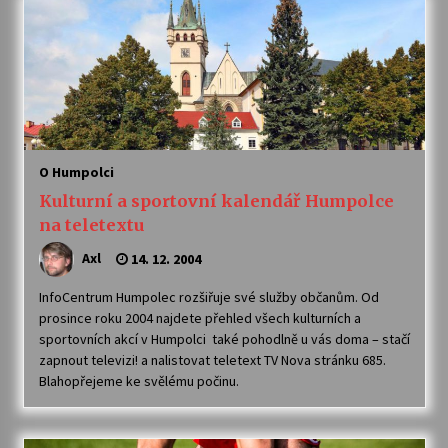
Varhanní recitál Michala Novenka v Klášteře
Želiv
3. 7. 2026
Petr Adamec – Malovaný svět
30. 6. 2026
O Humpolci
Kulturní a sportovní kalendář Humpolce
na teletextu
Axl
14. 12. 2004
InfoCentrum Humpolec rozšiřuje své služby občanům. Od
prosince roku 2004 najdete přehled všech kulturních a
sportovních akcí v Humpolci také pohodlně u vás doma – stačí
zapnout televizi! a nalistovat teletext TV Nova stránku 685.
Blahopřejeme ke svělému počinu.