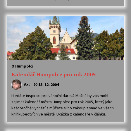
Votavžatský ploty
23. 7. 2026
Letní koncerty ve Stromovce: Rufus Miller
22. 7. 2026
Vysočinka
O Humpolci
17. 7. 2026
Kalendář Humpolce pro rok 2005
Axl
15. 12. 2004
Ozvěny prázdnin
Hledáte inspiraci pro vánoční dárek? Možná by vás mohl
14. 7. 2026
zajímat kalendář města Humpolec pro rok 2005, který jako
každoročně vychází a můžete si ho zakoupit snad ve všech
knihkupectvích ve městě. Ukázka z kalendáře v článku.
Za kulturou kousek za Humpolec. V Želivě ožije
odkaz Josefa Čapka
13. 7. 2026