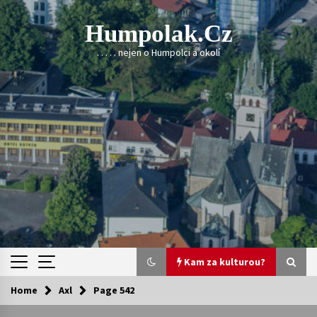
Skip
to
Humpolak.cz
content
. . . . . nejen o Humpolci a okolí
Kam za kulturou?
Home
Axl
Page 542
Kam za kulturou?