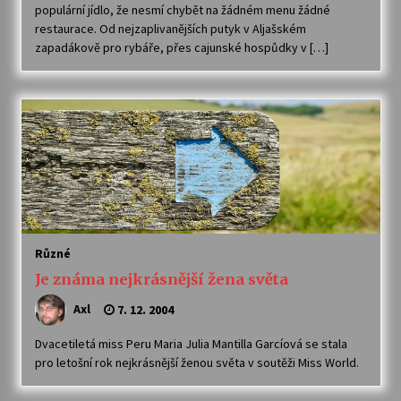
populární jídlo, že nesmí chybět na žádném menu žádné
restaurace. Od nejzaplivanějších putyk v Aljašském
zapadákově pro rybáře, přes cajunské hospůdky v […]
Různé
Je známa nejkrásnější žena světa
Axl
7. 12. 2004
Dvacetiletá miss Peru Maria Julia Mantilla Garcíová se stala
pro letošní rok nejkrásnější ženou světa v soutěži Miss World.