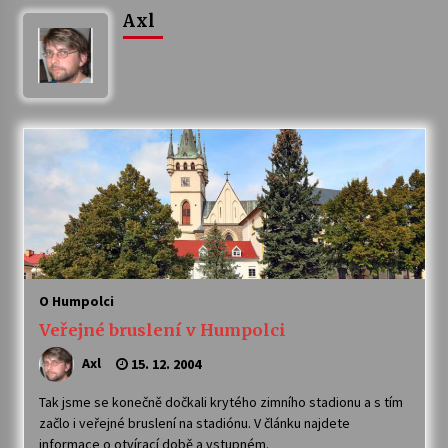
Axl
Letní koncerty ve Stromovce: Ars Camerata a
Sukuba Ensemble
4. 8. 2026
Vernisáž výstavy Josefíny Duškové: Stávám se
kapkou
30. 7. 2026
Veselí muzikanti
30. 7. 2026
O Humpolci
Pozvánka na integrační festival Quijotova
šedesátka: 28. 7.–1. 8. 2026
Veřejné bruslení v Humpolci
28. 7. 2026
Axl
15. 12. 2004
Letní koncerty ve Stromovce: Kolchoz a
Tak jsme se konečně dočkali krytého zimního stadionu a s tím
Jenakaši
začlo i veřejné bruslení na stadiónu. V článku najdete
28. 7. 2026
informace o otvírací době a vstupném.