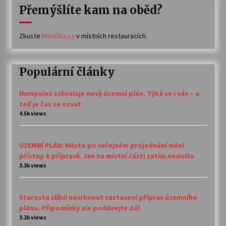
Přemýšlíte kam na oběd?
Zkuste
Meníčka.cz
v místních restauracích.
Populární články
Humpolec schvaluje nový územní plán. Týká se i vás – a
teď je čas se ozvat
4.5k views
ÚZEMNÍ PLÁN: Město po veřejném projednání mění
přístup k přípravě. Jen na místní části zatím nedošlo
3.3k views
Starosta slíbil navrhnout zastavení příprav územního
plánu. Připomínky ale podávejte dál
3.2k views