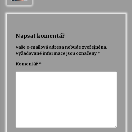
Napsat komentář
Vaše e-mailová adresa nebude zveřejněna.
Vyžadované informace jsou označeny
*
Komentář
*