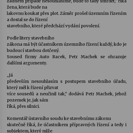
žádném případě nesouhlasíme, bude to tady smrdět,“ říká
žena, která bude na
Votavžatský ploty
lakovnu koukat přes plot. Záměr prošel územním řízením
23. 7. 2026
a dostal se do řízení
stavebního, které předchází vydání povolení.
Podle litery stavebního
Letní koncerty ve Stromovce: Rufus Miller
zákona má být účastníkem územního řízení každý, kdo je
22. 7. 2026
budoucí stavbou dotčený.
Soused firmy Auto Racek, Petr Machek se ohrazuje
dalšími argumenty.
Vysočinka
17. 7. 2026
„Já
především nesouhlasím s postupem stavebního úřadu,
který měl k řízení přizvat
více sousedů a neučinil tak,“ dodává Petr Machek, jehož
Ozvěny prázdnin
pozemek je, jak sám
14. 7. 2026
říká, přes silnici.
Komentář ústavního soudu ke stavebnímu zákonu
Za kulturou kousek za Humpolec. V Želivě ožije
skutečně říká, že účastníkem přípravných řízení a tedy i
odkaz Josefa Čapka
subjektem, který mlže
13. 7. 2026