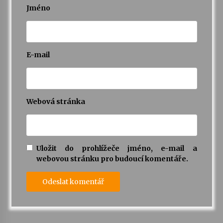
Jméno
E-mail
Webová stránka
Uložit do prohlížeče jméno, e-mail a
webovou stránku pro budoucí komentáře.