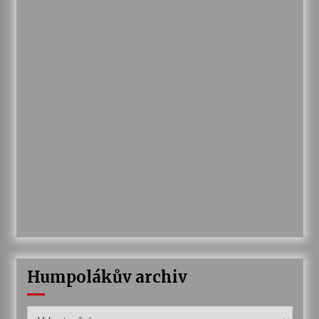
Humpolákův archiv
Humpolákův