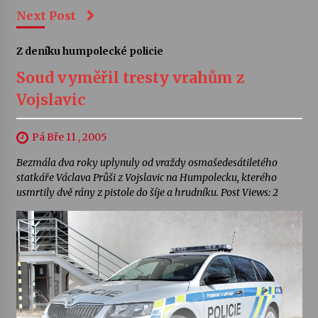
Next Post
Z deníku humpolecké policie
Soud vyměřil tresty vrahům z
Vojslavic
Pá Bře 11 , 2005
Bezmála dva roky uplynuly od vraždy osmašedesátiletého
statkáře Václava Průši z Vojslavic na Humpolecku, kterého
usmrtily dvě rány z pistole do šíje a hrudníku. Post Views: 2