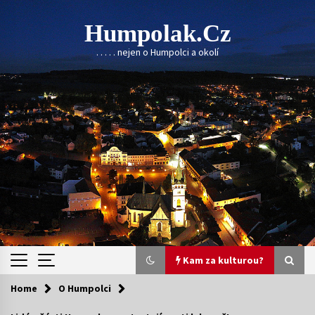
Skip
to
Humpolak.cz
content
. . . . . nejen o Humpolci a okolí
Kam za kulturou?
Home
O Humpolci
Kam za kulturou?