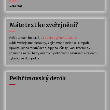
plánu
1.4k views
Máte text ke zveřejnění?
Pošlete nám ho. Mail je
redakce@humpolak.cz
Rádi zveřejníme aktuality, zajímavosti nejen o Humpolci,
upoutávky na místní akce, tipy na výlety, Vaši tvorbu a v
rozumné míře i texty místních politických uskupení a reklamu
týkající se Humpolce.
Pelhřimovský deník