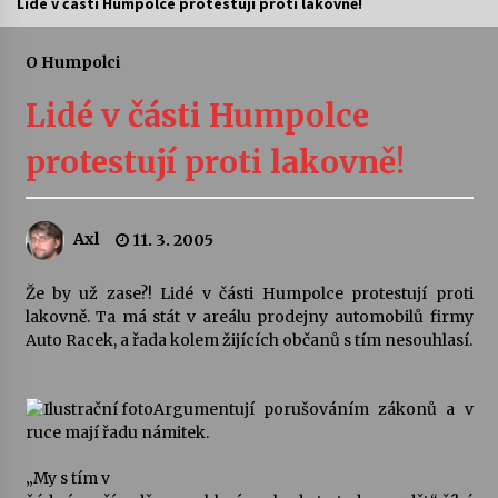
Lidé v části Humpolce protestují proti lakovně!
Letní koncerty ve Stromovce: Ars Camerata a
Sukuba Ensemble
O Humpolci
4. 8. 2026
Lidé v části Humpolce
Vernisáž výstavy Josefíny Duškové: Stávám se
protestují proti lakovně!
kapkou
30. 7. 2026
Axl
11. 3. 2005
Veselí muzikanti
30. 7. 2026
Že by už zase?! Lidé v části Humpolce protestují proti
lakovně. Ta má stát v areálu prodejny automobilů firmy
Auto Racek, a řada kolem žijících občanů s tím nesouhlasí.
Pozvánka na integrační festival Quijotova
šedesátka: 28. 7.–1. 8. 2026
28. 7. 2026
Argumentují porušováním zákonů a v
ruce mají řadu námitek.
Letní koncerty ve Stromovce: Kolchoz a
Jenakaši
„My s tím v
28. 7. 2026