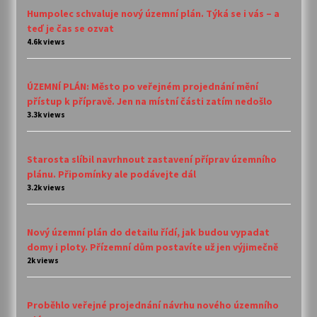
Humpolec schvaluje nový územní plán. Týká se i vás – a
teď je čas se ozvat
4.6k views
ÚZEMNÍ PLÁN: Město po veřejném projednání mění
přístup k přípravě. Jen na místní části zatím nedošlo
3.3k views
Starosta slíbil navrhnout zastavení příprav územního
plánu. Připomínky ale podávejte dál
3.2k views
Nový územní plán do detailu řídí, jak budou vypadat
domy i ploty. Přízemní dům postavíte už jen výjimečně
2k views
Proběhlo veřejné projednání návrhu nového územního