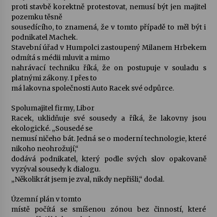
proti stavbě korektně protestovat, nemusí být jen majitel
pozemku těsně
Varhanní recitál Michala Novenka v Klášteře
sousedícího, to znamená, že v tomto případě to měl být i
Želiv
podnikatel Machek.
3. 7. 2026
Stavební úřad v Humpolci zastoupený Milanem Hrbekem
odmítá s médii mluvit a mimo
nahrávací techniku říká, že on postupuje v souladu s
Petr Adamec – Malovaný svět
platnými zákony. I přes to
30. 6. 2026
má lakovna společnosti Auto Racek své odpůrce.
Spolumajitel firmy, Libor
Racek, uklidňuje své sousedy a říká, že lakovny jsou
ekologické. „Sousedé se
nemusí ničeho bát. Jedná se o moderní technologie, které
nikoho neohrožují,“
dodává podnikatel, který podle svých slov opakovaně
vyzýval sousedy k dialogu.
„Několikrát jsem je zval, nikdy nepřišli,“ dodal.
Územní plán v tomto
místě počítá se smíšenou zónou bez činností, které