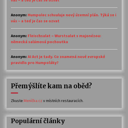
vás – a teď je čas se ozvat
Anonym
:
Humpolec schvaluje nový územní plán. Týká se i
vás – a teď je čas se ozvat
Anonym
:
Fleischsalat – Wurstsalat s majonézou:
německá salámová pochoutka
Anonym
:
AI Act je tady. Co znamená nové evropské
pravidlo pro Humpoláky?
Přemýšlíte kam na oběd?
Zkuste
Meníčka.cz
v místních restauracích.
Populární články