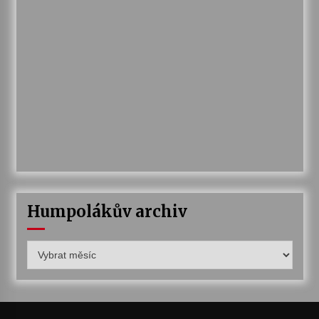
Humpolákův archiv
Humpolákův
archiv