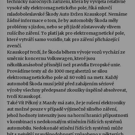
technicky náročných zařízení, která by vyvíjela relativně
vysoké sily elektromagnetického pole, říká mluvčí
mladoboleslavské Škody Auto Evžen Krauskopf. Nemáme
žádné informace o tom, že by automobily Škoda měly
problémy s jízdou, nebo se při jízdě zůstavovaly vlivem
rušícího záření. To platí jak pro elektromagnetické pole,
které vytváří samo vozidlo, tak pro záření přicházející
zvenčí.
Krauskopf tvrdí, že Škoda během vývoje vozů vychází ze
směrnic koncernu Volkswagen, které jsou
několikanásobně přísnější než pravidla Evropské unie.
Provádíme testy až do 1000 megahertzů se silou
elektromagnetického pole až 80 voltů na metr. Každý
automobil Škoda musí ještě před zahájením sériové
výroby všechny předepsané zkoušky úspěšně absolvovat,
tvrdí Krauskopf.
Také Vít Pěkný z Mazdy má zato, že je rušení elektroniky
aut možné pouze v případě výjimečně silného záření,
jehož hodnoty intenzity jsou na horní hranici přípustnosti
v kombinaci s nedokonalým stíněním řídících systémů
automobilu. Nedokonalé stínění řídících systémů může
být s největší pravděpodobností způsobeno v některých