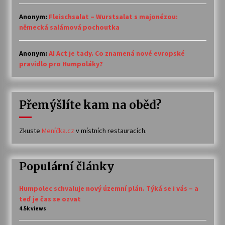
Anonym
:
Fleischsalat – Wurstsalat s majonézou:
německá salámová pochoutka
Anonym
:
AI Act je tady. Co znamená nové evropské
pravidlo pro Humpoláky?
Přemýšlíte kam na oběd?
Zkuste
Meníčka.cz
v místních restauracích.
Populární články
Humpolec schvaluje nový územní plán. Týká se i vás – a
teď je čas se ozvat
4.5k views