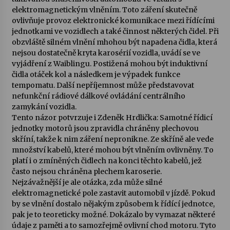
elektromagnetickým vlněním. Toto záření skutečně
ovlivňuje provoz elektronické komunikace mezi řídícími
jednotkami ve vozidlech a také činnost některých čidel. Při
obzvláště silném vlnění mhohou být napadena čidla, která
nejsou dostatečně kryta karosérií vozidla, uvádí se ve
vyjádření z Waiblingu. Postižená mohou být induktivní
čidla otáček kol a následkem je výpadek funkce
tempomatu. Další nepříjemnost může představovat
nefunkční rádiové dálkové ovládání centrálního
zamykání vozidla.
Tento názor potvrzuje i Zdeněk Hrdlička: Samotné řídicí
jednotky motorů jsou zpravidla chráněny plechovou
skříní, takže k nim záření nepronikne. Ze skříně ale vede
množství kabelů, které mohou být vlněním ovlivněny. To
platí i o zmíněných čidlech na konci těchto kabelů, jež
často nejsou chráněna plechem karoserie.
Nejzávažnější je ale otázka, zda může silné
elektromagnetické pole zastavit automobil v jízdě. Pokud
by se vlnění dostalo nějakým způsobem k řídící jednotce,
pak je to teoreticky možné. Dokázalo by vymazat některé
údaje z paměti a to samozřejmě ovlivní chod motoru. Tyto