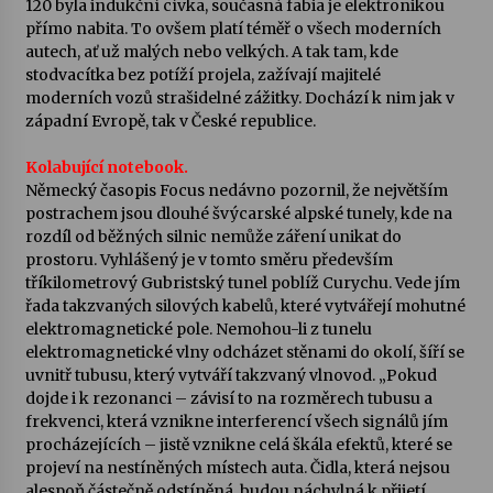
120 byla indukční cívka, současná fabia je elektronikou
přímo nabita. To ovšem platí téměř o všech moderních
Votavžatský ploty
autech, ať už malých nebo velkých. A tak tam, kde
23. 7. 2026
stodvacítka bez potíží projela, zažívají majitelé
moderních vozů strašidelné zážitky. Dochází k nim jak v
západní Evropě, tak v České republice.
Letní koncerty ve Stromovce: Rufus Miller
Kolabující notebook.
22. 7. 2026
Německý časopis Focus nedávno pozornil, že největším
postrachem jsou dlouhé švýcarské alpské tunely, kde na
rozdíl od běžných silnic nemůže záření unikat do
Vysočinka
prostoru. Vyhlášený je v tomto směru především
17. 7. 2026
tříkilometrový Gubristský tunel poblíž Curychu. Vede jím
řada takzvaných silových kabelů, které vytvářejí mohutné
elektromagnetické pole. Nemohou-li z tunelu
Ozvěny prázdnin
elektromagnetické vlny odcházet stěnami do okolí, šíří se
14. 7. 2026
uvnitř tubusu, který vytváří takzvaný vlnovod. „Pokud
dojde i k rezonanci – závisí to na rozměrech tubusu a
frekvenci, která vznikne interferencí všech signálů jím
procházejících – jistě vznikne celá škála efektů, které se
Za kulturou kousek za Humpolec. V Želivě ožije
odkaz Josefa Čapka
projeví na nestíněných místech auta. Čidla, která nejsou
13. 7. 2026
alespoň částečně odstíněná, budou náchylná k přijetí