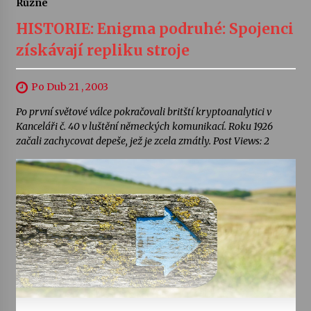
Různé
HISTORIE: Enigma podruhé: Spojenci
získávají repliku stroje
Po Dub 21 , 2003
Po první světové válce pokračovali britští kryptoanalytici v
Kanceláři č. 40 v luštění německých komunikací. Roku 1926
začali zachycovat depeše, jež je zcela zmátly. Post Views: 2