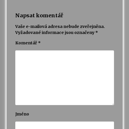
Napsat komentář
Vaše e-mailová adresa nebude zveřejněna.
Vyžadované informace jsou označeny
*
Komentář
*
Jméno