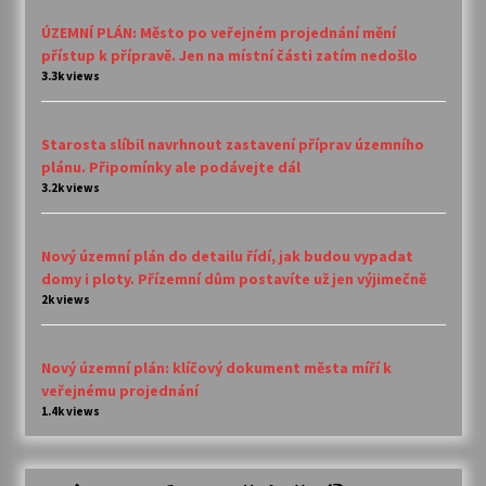
ÚZEMNÍ PLÁN: Město po veřejném projednání mění
přístup k přípravě. Jen na místní části zatím nedošlo
3.3k views
Starosta slíbil navrhnout zastavení příprav územního
plánu. Připomínky ale podávejte dál
3.2k views
Nový územní plán do detailu řídí, jak budou vypadat
domy i ploty. Přízemní dům postavíte už jen výjimečně
2k views
Nový územní plán: klíčový dokument města míří k
veřejnému projednání
1.4k views