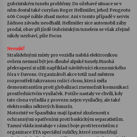
gubristském tunelu problémy. Do ožehavé situace se v
něm dostal také curyšan Roger Hellmüler, jehož Peugeotu
406 Coupé náhle zhasl motor. Ani v tomto případě v servis
žádnou závadu neodhalil. Hellmüler sice automobil záhy
prodal, obav při jízdě Gubristským tunelem se však zřejmě
nikdy nezbaví, píše Focus
Nerušit!
Strašidelnými místy pro vozidla nabitá elektronikou
ovšem nemusí být jen dlouhé alpské tunely.Mnohá
překvapení si užili například návštěvníci ekonomického
fóra v Davosu. Organizátoři akce totiž nad městem
rozprostřeli takzvanou rušící clonu, která měla
demonstrantům proti globalizaci znemožnit komunikaci
prostřednictvím vysílaček. Potíže nastaly ve chvíli, kdy
tato clona vyřadila z provozu nejen vysílačky, ale také
elektroniku některých limuzín.
Motoristé ve Španělsku mají špatné zkušenosti s
ochrannými opatřeními proti baskickým separatistům.
Tamní vláda instaluje v rámci boje proti teroristům z
organizace ETA speciální rušičky, které znemožňují