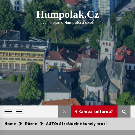
Skip
to
Humpolak.cz
content
. . . . . nejen o Humpolci a okolí
Kam za kulturou?
Home
Různé
AUTO: Strašidelné tunely hrozí
Kam za kulturou?