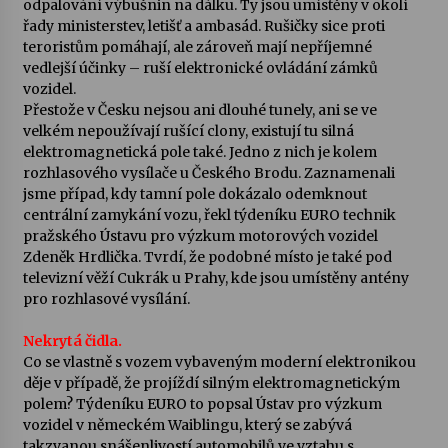
odpalování výbušnin na dálku. Ty jsou umístěny v okolí
řady ministerstev, letišť a ambasád. Rušičky sice proti
teroristům pomáhají, ale zároveň mají nepříjemné
vedlejší účinky – ruší elektronické ovládání zámků
vozidel.
Přestože v Česku nejsou ani dlouhé tunely, ani se ve
velkém nepoužívají rušící clony, existují tu silná
elektromagnetická pole také. Jedno z nich je kolem
rozhlasového vysílače u Českého Brodu. Zaznamenali
jsme případ, kdy tamní pole dokázalo odemknout
centrální zamykání vozu, řekl týdeníku EURO technik
pražského Ústavu pro výzkum motorových vozidel
Zdeněk Hrdlička. Tvrdí, že podobné místo je také pod
televizní věží Cukrák u Prahy, kde jsou umístěny antény
pro rozhlasové vysílání.
Nekrytá čidla.
Co se vlastně s vozem vybaveným moderní elektronikou
děje v případě, že projíždí silným elektromagnetickým
polem? Týdeníku EURO to popsal Ústav pro výzkum
vozidel v německém Waiblingu, který se zabývá
takzvanou snášenlivostí automobilů ve vztahu s