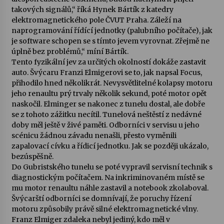
takových signálů,“ říká Hynek Bártík z katedry
elektromagnetického pole ČVUT Praha. Záleží na
Varhanní recitál Michala Novenka v Klášteře
naprogramování řídící jednotky (palubního počítače), jak
Želiv
je software schopen se s tímto jevem vyrovnat. Zřejmě ne
3. 7. 2026
úplně bez problémů,“ míní Bártík.
Tento fyzikální jev za určitých okolností dokáže zastavit
Petr Adamec – Malovaný svět
auto. Švýcaru Franzi Elmigerovi se to, jak napsal Focus,
30. 6. 2026
přihodilo hned několikrát. Nevysvětlitelné kolapsy motoru
jeho renaultu prý trvaly několik sekund, poté motor opět
naskočil. Elminger se nakonec z tunelu dostal, ale dobře
se z tohoto zážitku necítil. Tunelová neštěstí z nedávné
doby měl ještě v živé paměti. Odborníci v servisu u jeho
scénicu žádnou závadu nenašli, přesto vyměnili
zapalovací cívku a řídicí jednotku. Jak se později ukázalo,
bezúspěšně.
Do Gubristského tunelu se poté vypravil servisní technik s
diagnostickým počítačem. Na inkriminovaném místě se
mu motor renaultu náhle zastavil a notebook zkolaboval.
Švýcarští odborníci se domnívají, že poruchy řízení
motoru způsobily právě silné elektromagnetické vlny.
Franz Elmiger zdaleka nebyl jediný, kdo měl v