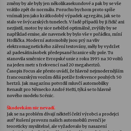
změny by ale byly jen několikasekundové a pak by se vše
vrátilo zpět do normálu. Poruchu bychom proto spíše
vnímali jen jako krátkodobý výpadek agregátu, jak se to
stalo ve švýcarských tunelech. V řadě případů by ji řidič ani
nezjistil, motor by sice neběžel optimálně, zvýšily by se
například emise, ale navenek by bylo vše v pořádku, míní
Hrdlička. Moderní automobily jsou prý na vliv
elektromagnetického záření testovány, měly by vydržet
až padesátinásobek předepsané hranice síly pole. Tu
stanovila směrnice Evropské unie z roku 1995 na 30 voltů
na jeden metr s frekvencí nad 20 megahertzů.
Časopis Focus ale přesto uvádí, že hlavně nejmodernějším
francouzským vozům dělá potíže frekvence pouhých 50
hertzů. Jak magazínu potvrdil mluvčí automobilky
Renault pro Německo André Hefti, týká se to hlavně
nového modelu Scénic.
Škodovkám nic nevadí.
Jak se na problém dívají někteří čeští výrobci a prodejci
aut? Rušení provozu našich automobilů zvenčí je
teoreticky myslitelné, ale vyžadovalo by nasazení