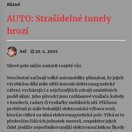
Různé
Letní koncerty ve Stromovce: Ars Camerata a
Sukuba Ensemble
AUTO: Strašidelné tunely
4. 8. 2026
hrozí
Vernisáž výstavy Josefíny Duškové: Stávám se
kapkou
30. 7. 2026
Axl
20. 4. 2003
Veselí muzikanti
Silové pole může zastavit rozjetý vůz
30. 7. 2026
Neochotně začínají velké automobilky přiznávat, že jejich
výrobkům dělá stále větší starosti elektromagnetické
záření, vycházející z nejrůznějších zdrojů umístěných
Pozvánka na integrační festival Quijotova
šedesátka: 28. 7.–1. 8. 2026
podél silnic. Jeho původci jsou rozhlasové vysílače, kabely
28. 7. 2026
v tunelech, radary či vysílačky mobilních sítí. Příčinou
problémů je stále bohatější elektronická výbava vozů,
která je citlivá na silná elektromagnetická pole. Týká se to
Letní koncerty ve Stromovce: Kolchoz a
především řídících jednotek motorů, respektive jejich
Jenakaši
čidel. Jestliže nejsofistikovanější elektrosoučástkou Škody
28. 7. 2026