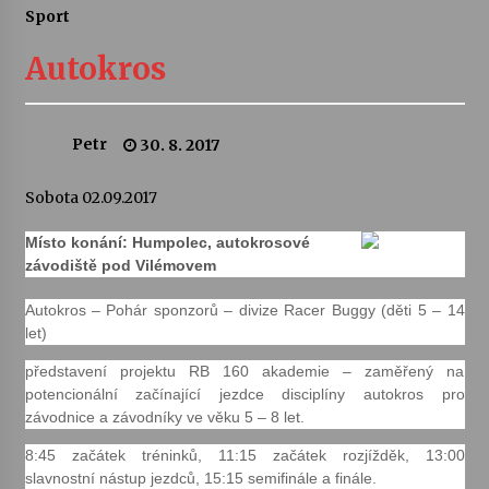
Sport
Letní koncerty ve Stromovce: Ars Camerata a
Sukuba Ensemble
Autokros
4. 8. 2026
Vernisáž výstavy Josefíny Duškové: Stávám se
Petr
30. 8. 2017
kapkou
30. 7. 2026
Sobota 02.09.2017
Veselí muzikanti
Místo konání: Humpolec, autokrosové
30. 7. 2026
závodiště pod Vilémovem
Autokros – Pohár sponzorů – divize Racer Buggy (děti 5 – 14
let)
Pozvánka na integrační festival Quijotova
šedesátka: 28. 7.–1. 8. 2026
představení projektu RB 160 akademie – zaměřený na
28. 7. 2026
potencionální začínající jezdce disciplíny autokros pro
závodnice a závodníky ve věku 5 – 8 let.
Letní koncerty ve Stromovce: Kolchoz a
Jenakaši
8:45 začátek tréninků, 11:15 začátek rozjížděk, 13:00
28. 7. 2026
slavnostní nástup jezdců, 15:15 semifinále a finále.