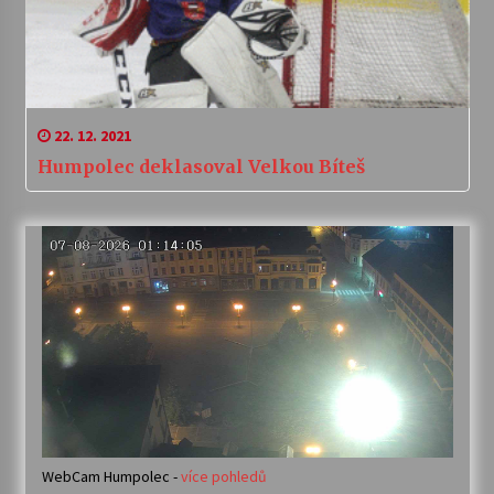
22. 12. 2021
Humpolec deklasoval Velkou Bíteš
WebCam Humpolec -
více pohledů