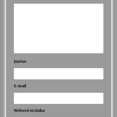
Varhanní recitál Michala Novenka v Klášteře
Želiv
3. 7. 2026
Petr Adamec – Malovaný svět
30. 6. 2026
Jméno
E-mail
Webová stránka