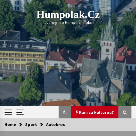
Skip
to
Humpolak.cz
content
. . . . . nejen o Humpolci a okolí
Kam za kulturou?
Home
Sport
Autokros
Kam za kulturou?