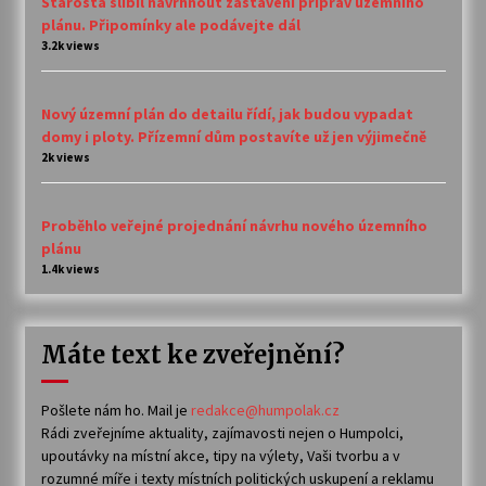
Starosta slíbil navrhnout zastavení příprav územního
plánu. Připomínky ale podávejte dál
3.2k views
Nový územní plán do detailu řídí, jak budou vypadat
domy i ploty. Přízemní dům postavíte už jen výjimečně
2k views
Proběhlo veřejné projednání návrhu nového územního
plánu
1.4k views
Máte text ke zveřejnění?
Pošlete nám ho. Mail je
redakce@humpolak.cz
Rádi zveřejníme aktuality, zajímavosti nejen o Humpolci,
upoutávky na místní akce, tipy na výlety, Vaši tvorbu a v
rozumné míře i texty místních politických uskupení a reklamu