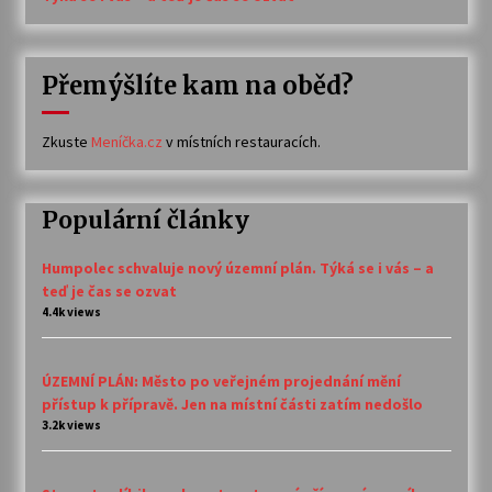
Přemýšlíte kam na oběd?
Zkuste
Meníčka.cz
v místních restauracích.
Populární články
Humpolec schvaluje nový územní plán. Týká se i vás – a
teď je čas se ozvat
4.4k views
ÚZEMNÍ PLÁN: Město po veřejném projednání mění
přístup k přípravě. Jen na místní části zatím nedošlo
3.2k views