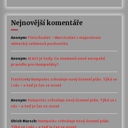
Nejnovější komentáře
Anonym
:
Fleischsalat – Wurstsalat s majonézou:
německá salámová pochoutka
Anonym
:
AI Act je tady. Co znamená nové evropské
pravidlo pro Humpoláky?
frantisek
:
Humpolec schvaluje nový územní plán. Týká se
i vás – a teď je čas se ozvat
Anonym
:
Humpolec schvaluje nový územní plán. Týká se i
vás – a teď je čas se ozvat
Ulrich Marsch
:
Humpolec schvaluje nový územní plán.
Týká se i vás – a teď je čas se ozvat