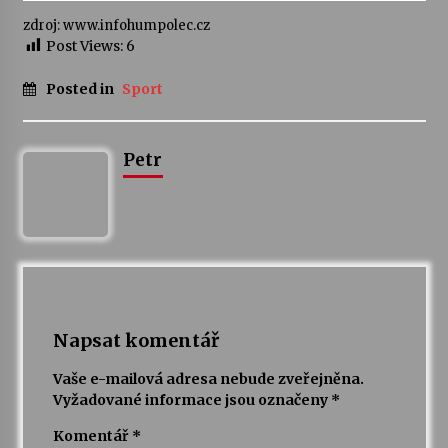
zdroj: www.infohumpolec.cz
Votavžatský ploty
Post Views:
6
23. 7. 2026
Posted in
Sport
Letní koncerty ve Stromovce: Rufus Miller
22. 7. 2026
Petr
Vysočinka
17. 7. 2026
Ozvěny prázdnin
14. 7. 2026
Napsat komentář
Vaše e-mailová adresa nebude zveřejněna.
Vyžadované informace jsou označeny
*
Za kulturou kousek za Humpolec. V Želivě ožije
odkaz Josefa Čapka
Komentář
*
13. 7. 2026