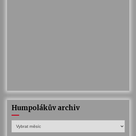
Humpolákův archiv
Humpolákův
archiv