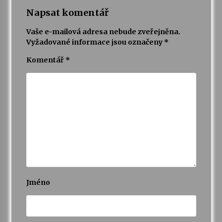
Napsat komentář
Vaše e-mailová adresa nebude zveřejněna.
Vyžadované informace jsou označeny
*
Komentář
*
Jméno