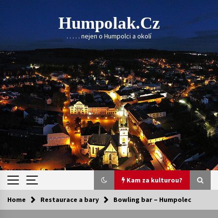
Skip
to
Humpolak.cz
content
. . . . . nejen o Humpolci a okolí
Kam za kulturou?
Home
Restaurace a bary
Bowling bar – Humpolec
Kam za kulturou?