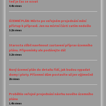
teď je čas se ozvat
4.4k views
ÚZEMNÍ PLÁN: Město po veřejném projednání mění
přístup k přípravě. Jen na místní části zatím nedošlo
3.2k views
Starosta slíbil navrhnout zastavení příprav územního
plánu. Připomínky ale podávejte dál
3.2k views
Nový územní plán do detailu řídí, jak budou vypadat
domy i ploty. Přízemní dům postavíte už jen výjimečně
2k views
Proběhlo veřejné projednání návrhu nového územního
plánu
1.4k views