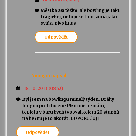
Městka asi těžko, ale bowling je fakt
Varhanní recitál Michala Novenka v Klášteře
tragickej, netopí se tam, zima jako
Želiv
sviňa, pivo hnus
3. 7. 2026
Odpovědět
Petr Adamec – Malovaný svět
30. 6. 2026
Anonym
napsal:
18. 10. 2013 (08:52)
Byl jsem na bowlingu minulý týden. Dráhy
fungují proti točené Plzni nic nemám,
teplotu v baru bych typoval kolem 20 stupňů
na hernu je to akorát. DOPORUČUJI
Odpovědět