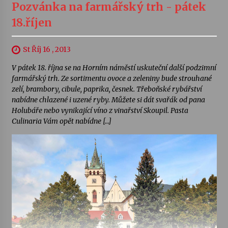
Pozvánka na farmářský trh - pátek
18.říjen
St Říj 16 , 2013
V pátek 18. října se na Horním náměstí uskuteční další podzimní
farmářský trh. Ze sortimentu ovoce a zeleniny bude strouhané
zelí, brambory, cibule, paprika, česnek. Třeboňské rybářství
nabídne chlazené i uzené ryby. Můžete si dát svařák od pana
Holubáře nebo vynikající víno z vinařství Skoupil. Pasta
Culinaria Vám opět nabídne […]