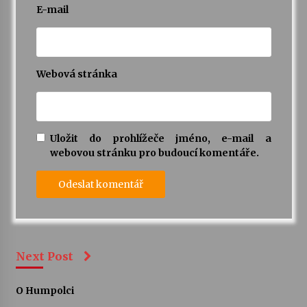
E-mail
Webová stránka
Uložit do prohlížeče jméno, e-mail a
webovou stránku pro budoucí komentáře.
Next Post
O Humpolci