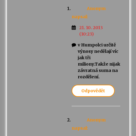
Anonym
napsal:
21. 10. 2013
(10:23)
v Humpolci určitě
výnosy nedělají víc
jak tři
miliony.Takže nijak
závratná suma na
rozdělení.
Odpovědět
Anonym
napsal: