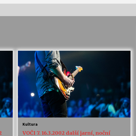
Vernisáž výstavy Josefíny Duškové:
Stávám se kapkou
30. 7. 2026
Letní koncerty ve Stromovce:
Kolchoz a Jenakaši
28. 7. 2026
s
Vysočinka
17. 7. 2026
V
Varhanní recitál Michala Novenka v
Klášteře Želiv
Kultura
3. 7. 2026
2
VOČI 7. 16.3.2002 další jarní, noční