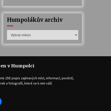
Humpolákův archiv
Humpolákův
archiv
jen v Humpolci
ete ZDE popis zajímavých míst, informací, pověstí,
rek a fotografíí, které se k nim váží.
acebook