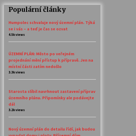
Populární články
Humpolec schvaluje nový územní plán. Týká
se i vás – a teď je čas se ozvat
4.5k views
ÚZEMNÍ PLÁN: Město po veřejném
projednání mění přístup k přípravě. Jen na
místní části zatím nedošlo
3.3k views
Starosta slíbil navrhnout zastavení příprav
územního plánu. Připomínky ale podávejte
dál
3.2k views
Nový územní plán do detailu řídí, jak budou
vypadat domy i ploty. Přízemní dům