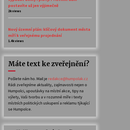
postavíte už jen výjimečně
2k views
Nový územní plán: klíčový dokument města
míří k veřejnému projednání
1.4k views
Máte text ke zveřejnění?
Pošlete nám ho. Mail je
redakce@humpolak.cz
Rádi zveřejníme aktuality, zajímavosti nejen o
Humpolci, upoutávky na místní akce, tipy na
výlety, Vaši tvorbu a v rozumné míře i texty
místních politických uskupení a reklamu týkající
se Humpolce.