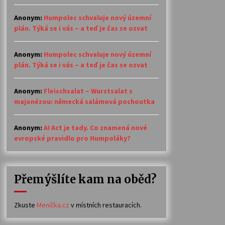
Anonym
:
Humpolec schvaluje nový územní
plán. Týká se i vás – a teď je čas se ozvat
Anonym
:
Humpolec schvaluje nový územní
plán. Týká se i vás – a teď je čas se ozvat
Anonym
:
Fleischsalat – Wurstsalat s
majonézou: německá salámová pochoutka
Anonym
:
AI Act je tady. Co znamená nové
evropské pravidlo pro Humpoláky?
Přemýšlíte kam na oběd?
Zkuste
Meníčka.cz
v místních restauracích.