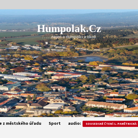
Humpolak.cz
. . . . . nejen o Humpolci a okolí
e z městského úřadu
Sport
audio:
SOUSEDSKÉ ČTENÍ-L. PAMĚTNICKÁ: 