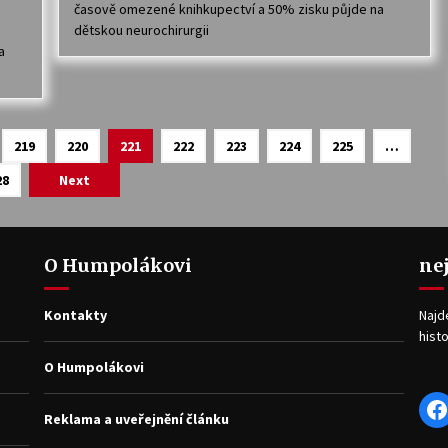
časově omezené knihkupectví a 50% zisku půjde na
dětskou neurochirurgii
a
219
220
221
222
223
224
225
…
28
Next
O Humpolákovi
ne
Kontakty
Najd
histo
O Humpolákovi
F
Reklama a uveřejnění článku