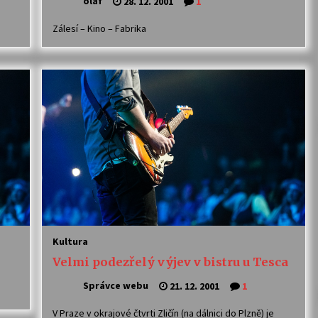
olaf
28. 12. 2001
1
Zálesí – Kino – Fabrika
Kultura
Velmi podezřelý výjev v bistru u Tesca
Správce webu
21. 12. 2001
1
V Praze v okrajové čtvrti Zličín (na dálnici do Plzně) je