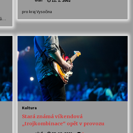
11. 1. 2002
pro kraj Vysočina
nků…
Kultura
Stará známá víkendová
„trojkombinace“ opět v provozu