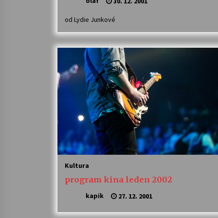
olaf
30. 12. 2001
od Lydie Junkové
Kultura
program kina leden 2002
kapik
27. 12. 2001