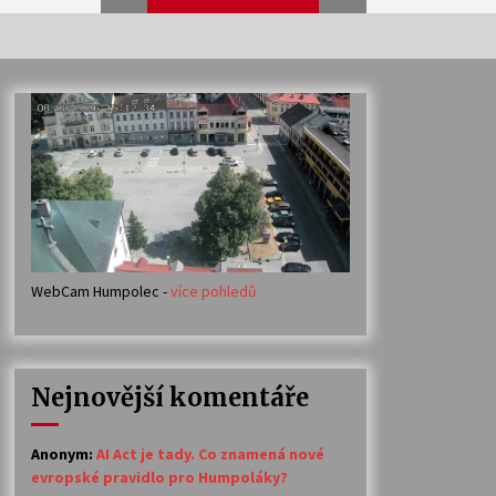
Veselí muzikanti
30. 7. 2026
Votavžatský ploty
23. 7. 2026
WebCam Humpolec -
více pohledů
Ozvěny prázdnin
14. 7. 2026
Nejnovější komentáře
Petr Adamec – Malovaný svět
30. 6. 2026
Anonym
:
AI Act je tady. Co znamená nové
evropské pravidlo pro Humpoláky?