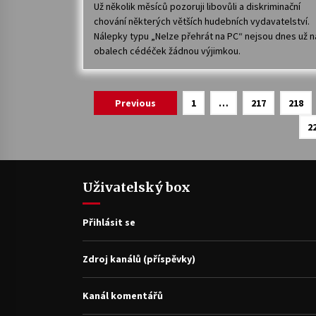
Už několik měsíců pozoruji libovůli a diskriminační
chování některých větších hudebních vydavatelství.
Nálepky typu „Nelze přehrát na PC“ nejsou dnes už n
obalech cédéček žádnou výjimkou.
Navigace
Previous
1
…
217
218
pro
2
příspěvky
Uživatelský box
Přihlásit se
Zdroj kanálů (příspěvky)
Kanál komentářů