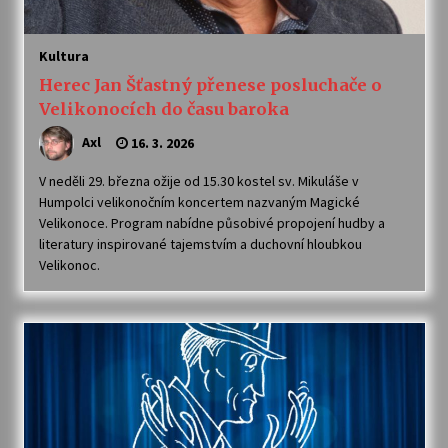
Varhanní recitál Michala Novenka v Klášteře
Kultura
Želiv
Herec Jan Šťastný přenese posluchače o
3. 7. 2026
Velikonocích do času baroka
Petr Adamec – Malovaný svět
Axl
16. 3. 2026
30. 6. 2026
V neděli 29. března ožije od 15.30 kostel sv. Mikuláše v
Humpolci velikonočním koncertem nazvaným Magické
Velikonoce. Program nabídne působivé propojení hudby a
literatury inspirované tajemstvím a duchovní hloubkou
Velikonoc.