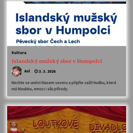
Kultura
Islandský mužský sbor v Humpolci
Axl
3. 3. 2026
Nechte se unést hlasem severu a přijďte zažít hudbu, která
má hloubku, emoci i sílu přírody.