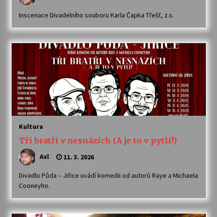
Inscenace Divadelního souboru Karla Čapka Třešť, z.s.
Kultura
Tři bratři v nesnázích (A je to v pytli!)
Axl
11. 3. 2026
Divadlo Půda – Jiřice uvádí komedii od autorů Raye a Michaela
Cooneyho.