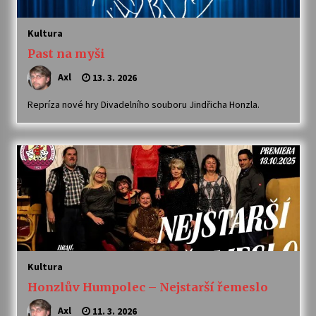
Kultura
Past na myši
Axl
13. 3. 2026
Repríza nové hry Divadelního souboru Jindřicha Honzla.
Kultura
Honzlův Humpolec – Nejstarší řemeslo
Axl
11. 3. 2026