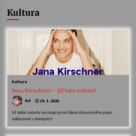
Kultura
Letní koncerty ve Stromovce: Ars Camerata a
Sukuba Ensemble
4. 8. 2026
Vernisáž výstavy Josefíny Duškové: Stávám se
kapkou
30. 7. 2026
Veselí muzikanti
30. 7. 2026
Kultura
Jana Kirschner – již tuto sobotu!
Pozvánka na integrační festival Quijotova
šedesátka: 28. 7.–1. 8. 2026
Axl
19. 3. 2026
28. 7. 2026
Už tuhle sobotu vystoupí první dáma slovenského popu
exkluzivně v Humpolci!
Letní koncerty ve Stromovce: Kolchoz a
Jenakaši
28. 7. 2026