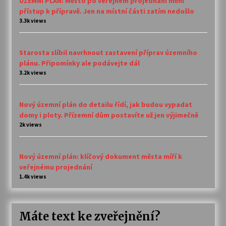
ÚZEMNÍ PLÁN: Město po veřejném projednání mění
přístup k přípravě. Jen na místní části zatím nedošlo
3.3k views
Starosta slíbil navrhnout zastavení příprav územního
plánu. Připomínky ale podávejte dál
3.2k views
Nový územní plán do detailu řídí, jak budou vypadat
domy i ploty. Přízemní dům postavíte už jen výjimečně
2k views
Nový územní plán: klíčový dokument města míří k
veřejnému projednání
1.4k views
Máte text ke zveřejnění?