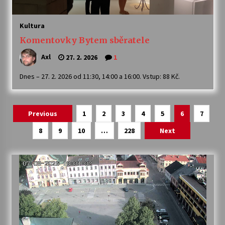
Kultura
Komentovky Bytem sběratele
Axl
27. 2. 2026
1
Dnes – 27. 2. 2026 od 11:30, 14:00 a 16:00. Vstup: 88 Kč.
Navigace
Previous
1
2
3
4
5
6
7
pro
8
9
10
…
228
Next
příspěvky