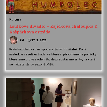
Kultura
Loutkové divadlo – Zajíčkova chaloupka &
Kašpárkova estráda
Axl
27. 2. 2026
Kratičká pohádka plná spousty různých zvířátek. Po ní
následuje veselá estráda, ve které si připomeneme pohádky,
které jsme pro vás odehráli, ale představíme si i ty, na které
se můžete těšit v sezóně příští.