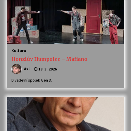
Votavžatský ploty
23. 7. 2026
Letní koncerty ve Stromovce: Rufus Miller
22. 7. 2026
Kultura
Honzlův Humpolec – Mafiano
Vysočinka
Axl
18. 3. 2026
17. 7. 2026
Divadelní spolek Gen D.
Ozvěny prázdnin
14. 7. 2026
Za kulturou kousek za Humpolec. V Želivě ožije
odkaz Josefa Čapka
13. 7. 2026