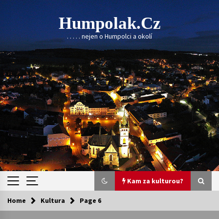
Skip
to
Humpolak.cz
content
. . . . . nejen o Humpolci a okolí
Kam za kulturou?
Home
Kultura
Page 6
Kam za kulturou?