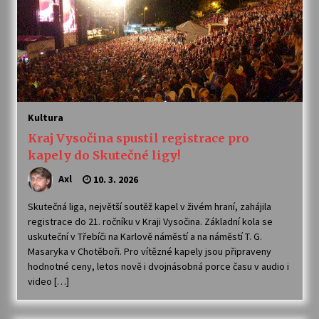
Kultura
Kraj Vysočina spustil registrace pro
kapely do Skutečné ligy!
Axl
10. 3. 2026
Skutečná liga, největší soutěž kapel v živém hraní, zahájila
registrace do 21. ročníku v Kraji Vysočina. Základní kola se
uskuteční v Třebíči na Karlově náměstí a na náměstí T. G.
Masaryka v Chotěboři. Pro vítězné kapely jsou připraveny
hodnotné ceny, letos nově i dvojnásobná porce času v audio i
video […]