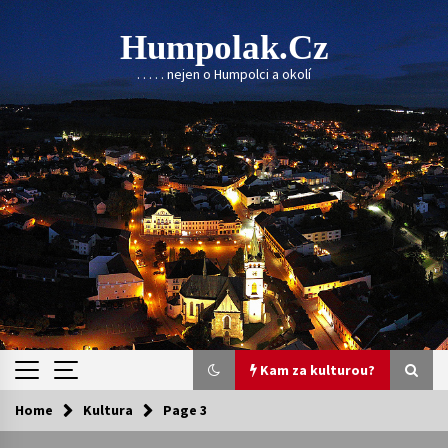
Skip
to
Humpolak.cz
content
. . . . . nejen o Humpolci a okolí
Kam za kulturou?
Home
Kultura
Page 3
Kam za kulturou?