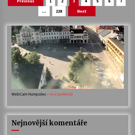
Navigace
Previous
1
2
3
4
5
6
7
pro
…
228
Next
příspěvky
WebCam Humpolec -
více pohledů
Nejnovější komentáře