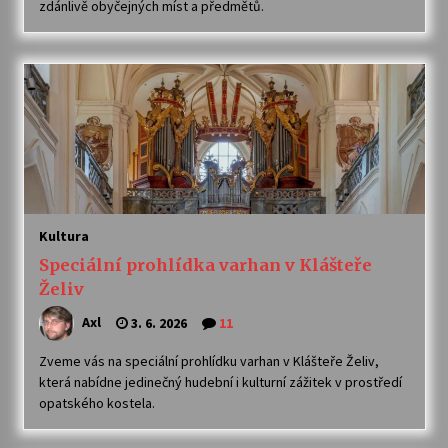
zdánlivě obyčejných míst a předmětů.
Votavžatský ploty
23. 7. 2026
Letní koncerty ve Stromovce: Rufus Miller
22. 7. 2026
Vysočinka
Kultura
17. 7. 2026
Speciální prohlídka varhan v Klášteře
Želiv
Ozvěny prázdnin
Axl
3. 6. 2026
11
14. 7. 2026
Zveme vás na speciální prohlídku varhan v Klášteře Želiv,
která nabídne jedinečný hudební i kulturní zážitek v prostředí
opatského kostela.
Za kulturou kousek za Humpolec. V Želivě ožije
odkaz Josefa Čapka
13. 7. 2026