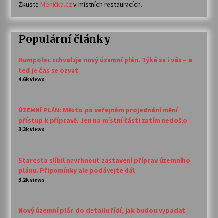
Zkuste
Meníčka.cz
v místních restauracích.
Populární články
Humpolec schvaluje nový územní plán. Týká se i vás – a
teď je čas se ozvat
4.6k views
ÚZEMNÍ PLÁN: Město po veřejném projednání mění
přístup k přípravě. Jen na místní části zatím nedošlo
3.3k views
Starosta slíbil navrhnout zastavení příprav územního
plánu. Připomínky ale podávejte dál
3.2k views
Nový územní plán do detailu řídí, jak budou vypadat