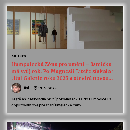
Kultura
Humpolecká Zóna pro umění – 8smička
má svůj rok. Po Magnesii Liteře získala i
titul Galerie roku 2025 a otevírá novou
výstavu
Axl
19. 5. 2026
Ještě ani neskončila první polovina roku a do Humpolce už
doputovaly dvě prestižní umělecké ceny.