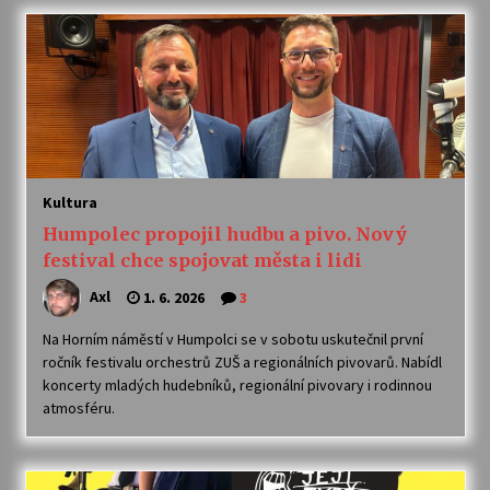
Varhanní recitál Michala Novenka v Klášteře
Želiv
3. 7. 2026
Petr Adamec – Malovaný svět
30. 6. 2026
Kultura
Humpolec propojil hudbu a pivo. Nový
festival chce spojovat města i lidi
Axl
1. 6. 2026
3
Na Horním náměstí v Humpolci se v sobotu uskutečnil první
ročník festivalu orchestrů ZUŠ a regionálních pivovarů. Nabídl
koncerty mladých hudebníků, regionální pivovary i rodinnou
atmosféru.