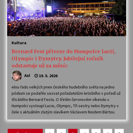
Kultura
Bernard Fest přiveze do Humpolce Lucii,
Olympic i Dymytry. Jubilejní ročník
odstartuje už za měsíc
Axl
19. 5. 2026
elou řadu velkých jmen českého hudebního světa na jedno
pódium se podařilo sezvat pořadatelům letošního v pořadí už
třicátého Bernard Festu. O třetím červnovém víkendu v
Humpolci vystoupí Lucie, Olympic, Tři sestry nebo Dymytry v
čele s aktuálním zlatým slavíkem Václavem Noidem Bártou.