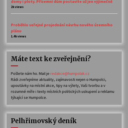
domy i ploty. Přízemní dům postavíte už jen výjimečně
2k views
Proběhlo veřejné projednání návrhu nového územního
plánu
1.4k views
Máte text ke zveřejnění?
Pošlete nám ho. Mail je
redakce@humpolak.cz
Rádi zveřejníme aktuality, zajímavosti nejen o Humpolci,
upoutávky na místní akce, tipy na výlety, Vaši tvorbu a v
rozumné míře i texty místních politických uskupení a reklamu
týkající se Humpolce.
Pelhřimovský deník