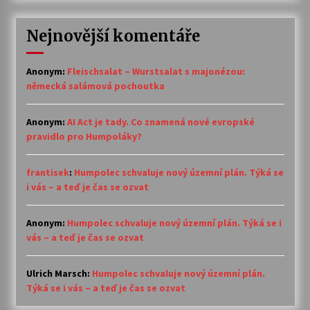
Nejnovější komentáře
Anonym
:
Fleischsalat – Wurstsalat s majonézou:
německá salámová pochoutka
Anonym
:
AI Act je tady. Co znamená nové evropské
pravidlo pro Humpoláky?
frantisek
:
Humpolec schvaluje nový územní plán. Týká se
i vás – a teď je čas se ozvat
Anonym
:
Humpolec schvaluje nový územní plán. Týká se i
vás – a teď je čas se ozvat
Ulrich Marsch
:
Humpolec schvaluje nový územní plán.
Týká se i vás – a teď je čas se ozvat