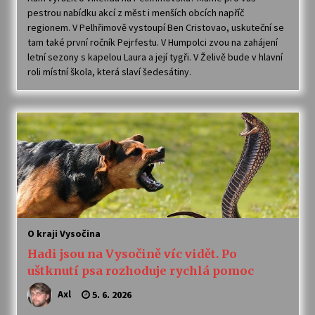
pestrou nabídku akcí z měst i menších obcích napříč
regionem. V Pelhřimově vystoupí Ben Cristovao, uskuteční se
tam také první ročník Pejrfestu. V Humpolci zvou na zahájení
letní sezony s kapelou Laura a její tygři. V Želivě bude v hlavní
roli místní škola, která slaví šedesátiny.
O kraji Vysočina
Hadi jsou na Vysočině víc vidět. Po
uštknutí psa rozhoduje rychlá pomoc
Axl
5. 6. 2026