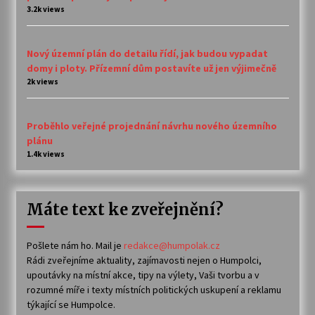
3.2k views
Nový územní plán do detailu řídí, jak budou vypadat
domy i ploty. Přízemní dům postavíte už jen výjimečně
2k views
Proběhlo veřejné projednání návrhu nového územního
plánu
1.4k views
Máte text ke zveřejnění?
Pošlete nám ho. Mail je
redakce@humpolak.cz
Rádi zveřejníme aktuality, zajímavosti nejen o Humpolci,
upoutávky na místní akce, tipy na výlety, Vaši tvorbu a v
rozumné míře i texty místních politických uskupení a reklamu
týkající se Humpolce.