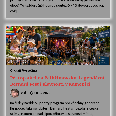
průměr o více než 11 kilogramů. Jak si ale vedly jednotlivé
obce? To každoročně hodnotí soutěž O křišťálovou popelnici,
což […]
Varhanní recitál Michala Novenka v Klášteře
Želiv
3. 7. 2026
Petr Adamec – Malovaný svět
30. 6. 2026
O kraji Vysočina
Pět top akcí na Pelhřimovsku: Legendární
Bernard Fest i slavnosti v Kamenici
Axl
18. 6. 2026
Další dny nabídnou pestrý program pro všechny generace.
Humpolec láká na jubilejní Bernard Fest s hvězdami české
scény, Kamenice nad Lipou připravila slavnosti města,