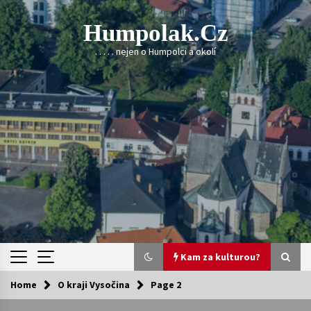
Skip
to
Humpolak.cz
content
. . . . . nejen o Humpolci a okolí
Kam za kulturou?
Home
O kraji Vysočina
Page 2
Kam za kulturou?