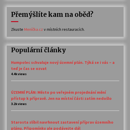
Přemýšlíte kam na oběd?
Zkuste
Meníčka.cz
v místních restauracích.
Populární články
Humpolec schvaluje nový územní plán. Týká se i vás – a
teď je čas se ozvat
4.4k views
ÚZEMNÍ PLÁN: Město po veřejném projednání mění
přístup k přípravě. Jen na místní části zatím nedošlo
3.2k views
Starosta slíbil navrhnout zastavení příprav územního
plánu. Připomínky ale podávejte dál