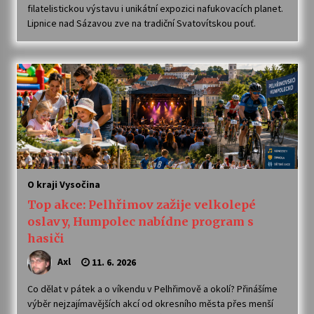
filatelistickou výstavu i unikátní expozici nafukovacích planet.
Lipnice nad Sázavou zve na tradiční Svatovítskou pouť.
O kraji Vysočina
Top akce: Pelhřimov zažije velkolepé
oslavy, Humpolec nabídne program s
hasiči
Axl
11. 6. 2026
Co dělat v pátek a o víkendu v Pelhřimově a okolí? Přinášíme
výběr nejzajímavějších akcí od okresního města přes menší