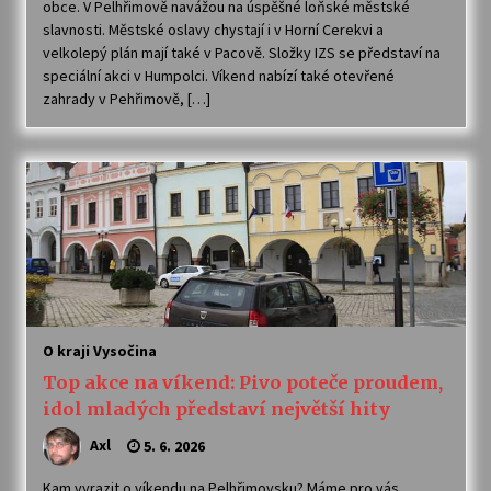
obce. V Pelhřimově navážou na úspěšné loňské městské
slavnosti. Městské oslavy chystají i v Horní Cerekvi a
velkolepý plán mají také v Pacově. Složky IZS se představí na
speciální akci v Humpolci. Víkend nabízí také otevřené
zahrady v Pehřimově, […]
O kraji Vysočina
Top akce na víkend: Pivo poteče proudem,
idol mladých představí největší hity
Axl
5. 6. 2026
Kam vyrazit o víkendu na Pelhřimovsku? Máme pro vás