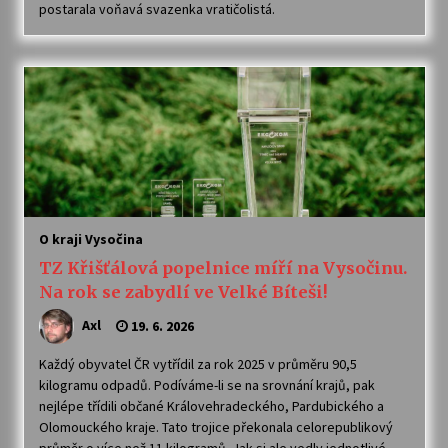
postarala voňavá svazenka vratičolistá.
Votavžatský ploty
23. 7. 2026
Letní koncerty ve Stromovce: Rufus Miller
22. 7. 2026
Vysočinka
O kraji Vysočina
17. 7. 2026
TZ Křišťálová popelnice míří na Vysočinu.
Na rok se zabydlí ve Velké Bíteši!
Ozvěny prázdnin
Axl
19. 6. 2026
14. 7. 2026
Každý obyvatel ČR vytřídil za rok 2025 v průměru 90,5
kilogramu odpadů. Podíváme-li se na srovnání krajů, pak
nejlépe třídili občané Královehradeckého, Pardubického a
Za kulturou kousek za Humpolec. V Želivě ožije
odkaz Josefa Čapka
Olomouckého kraje. Tato trojice překonala celorepublikový
13. 7. 2026