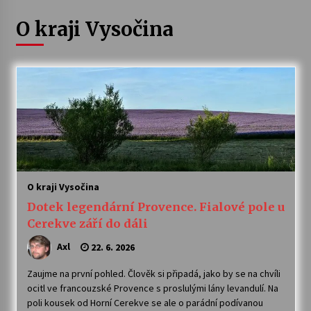
O kraji Vysočina
Letní koncerty ve Stromovce: Ars Camerata a
Sukuba Ensemble
4. 8. 2026
Vernisáž výstavy Josefíny Duškové: Stávám se
kapkou
30. 7. 2026
Veselí muzikanti
30. 7. 2026
O kraji Vysočina
Dotek legendární Provence. Fialové pole u
Pozvánka na integrační festival Quijotova
Cerekve září do dáli
šedesátka: 28. 7.–1. 8. 2026
28. 7. 2026
Axl
22. 6. 2026
Zaujme na první pohled. Člověk si připadá, jako by se na chvíli
Letní koncerty ve Stromovce: Kolchoz a
ocitl ve francouzské Provence s proslulými lány levandulí. Na
Jenakaši
poli kousek od Horní Cerekve se ale o parádní podívanou
28. 7. 2026