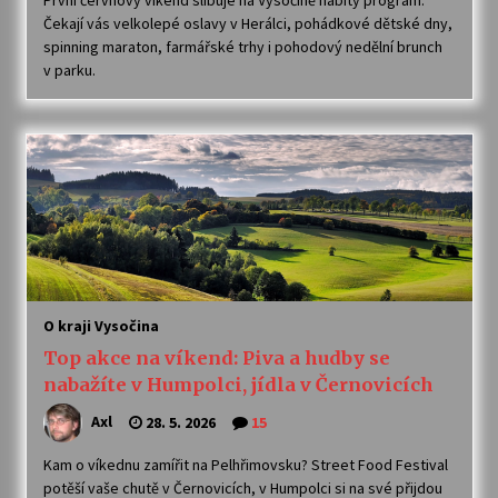
První červnový víkend slibuje na Vysočině nabitý program.
Čekají vás velkolepé oslavy v Herálci, pohádkové dětské dny,
spinning maraton, farmářské trhy i pohodový nedělní brunch
v parku.
O kraji Vysočina
Top akce na víkend: Piva a hudby se
nabažíte v Humpolci, jídla v Černovicích
Axl
28. 5. 2026
15
Kam o víkednu zamířit na Pelhřimovsku? Street Food Festival
potěší vaše chutě v Černovicích, v Humpolci si na své přijdou