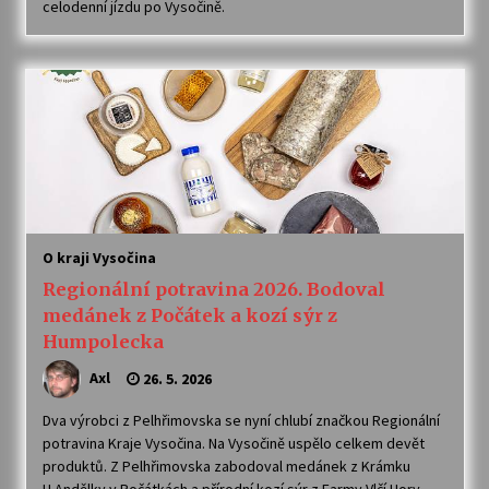
celodenní jízdu po Vysočině.
O kraji Vysočina
Regionální potravina 2026. Bodoval
medánek z Počátek a kozí sýr z
Humpolecka
Axl
26. 5. 2026
Dva výrobci z Pelhřimovska se nyní chlubí značkou Regionální
potravina Kraje Vysočina. Na Vysočině uspělo celkem devět
produktů. Z Pelhřimovska zabodoval medánek z Krámku