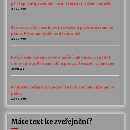
přístup k přípravě. Jen na místní části zatím nedošlo
3.3k views
Starosta slíbil navrhnout zastavení příprav územního
plánu. Připomínky ale podávejte dál
3.2k views
Nový územní plán do detailu řídí, jak budou vypadat
domy i ploty. Přízemní dům postavíte už jen výjimečně
2k views
Proběhlo veřejné projednání návrhu nového územního
plánu
1.4k views
Máte text ke zveřejnění?