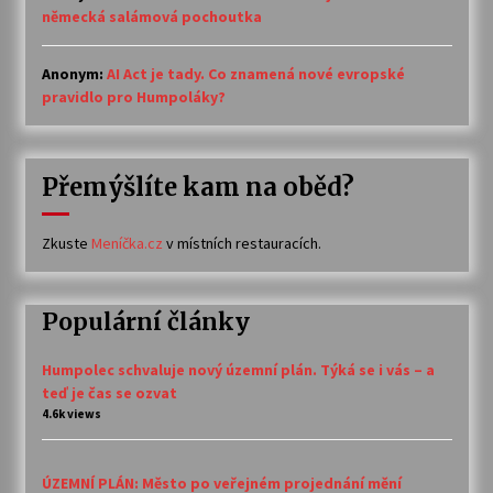
německá salámová pochoutka
Anonym
:
AI Act je tady. Co znamená nové evropské
pravidlo pro Humpoláky?
Přemýšlíte kam na oběd?
Zkuste
Meníčka.cz
v místních restauracích.
Populární články
Humpolec schvaluje nový územní plán. Týká se i vás – a
teď je čas se ozvat
4.6k views
ÚZEMNÍ PLÁN: Město po veřejném projednání mění