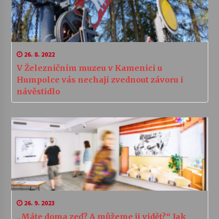
26. 8. 2022
V Železničním muzeu v Kamenici u
Humpolce vás nechají zvednout závoru i
návěstidlo
26. 9. 2023
„Máte doma zeď? A můžeme ji vidět?“ Jak