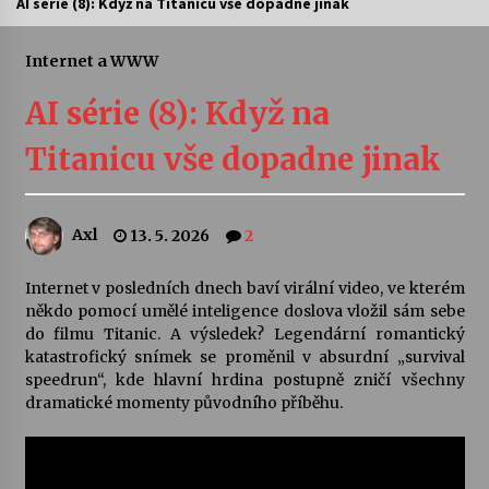
AI série (8): Když na Titanicu vše dopadne jinak
Letní koncerty ve Stromovce: Ars Camerata a
Sukuba Ensemble
Internet a WWW
4. 8. 2026
AI série (8): Když na
Vernisáž výstavy Josefíny Duškové: Stávám se
Titanicu vše dopadne jinak
kapkou
30. 7. 2026
Axl
13. 5. 2026
2
Veselí muzikanti
30. 7. 2026
Internet v posledních dnech baví virální video, ve kterém
někdo pomocí umělé inteligence doslova vložil sám sebe
do filmu
Titanic
. A výsledek? Legendární romantický
Pozvánka na integrační festival Quijotova
šedesátka: 28. 7.–1. 8. 2026
katastrofický snímek se proměnil v absurdní „survival
28. 7. 2026
speedrun“, kde hlavní hrdina postupně zničí všechny
dramatické momenty původního příběhu.
Letní koncerty ve Stromovce: Kolchoz a
Jenakaši
28. 7. 2026