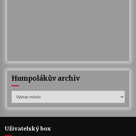
Humpolákův archiv
Humpolákův
archiv
Uživatelský box