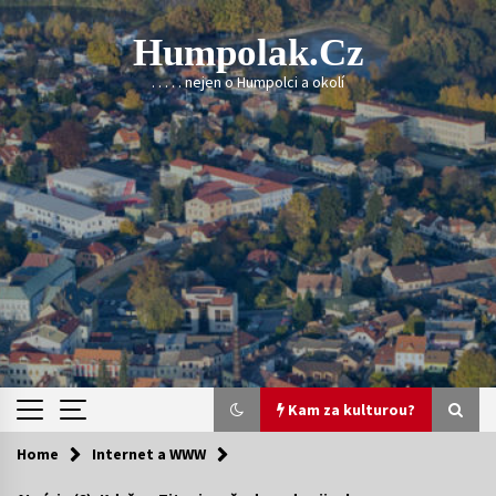
Skip
to
Humpolak.cz
content
. . . . . nejen o Humpolci a okolí
Kam za kulturou?
Home
Internet a WWW
Kam za kulturou?