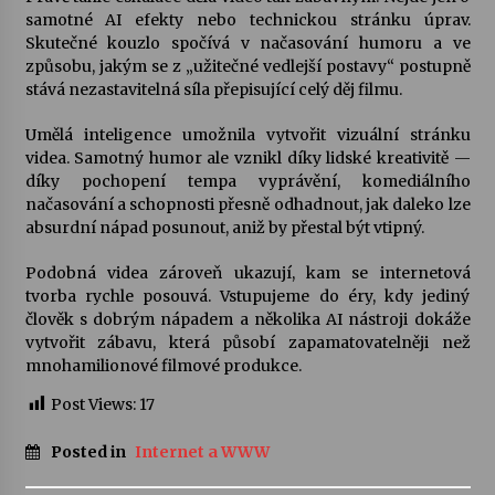
samotné AI efekty nebo technickou stránku úprav.
Skutečné kouzlo spočívá v načasování humoru a ve
způsobu, jakým se z „užitečné vedlejší postavy“ postupně
stává nezastavitelná síla přepisující celý děj filmu.
Umělá inteligence umožnila vytvořit vizuální stránku
videa. Samotný humor ale vznikl díky lidské kreativitě —
díky pochopení tempa vyprávění, komediálního
načasování a schopnosti přesně odhadnout, jak daleko lze
absurdní nápad posunout, aniž by přestal být vtipný.
Podobná videa zároveň ukazují, kam se internetová
tvorba rychle posouvá. Vstupujeme do éry, kdy jediný
člověk s dobrým nápadem a několika AI nástroji dokáže
vytvořit zábavu, která působí zapamatovatelněji než
mnohamilionové filmové produkce.
Post Views:
17
Posted in
Internet a WWW