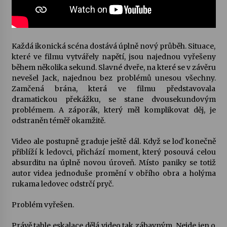
Varhanní recitál Michala Novenka v Klášteře
Želiv
3. 7. 2026
Každá ikonická scéna dostává úplně nový průběh. Situace,
které ve filmu vytvářely napětí, jsou najednou vyřešeny
během několika sekund. Slavné dveře, na které se v závěru
Petr Adamec – Malovaný svět
nevešel Jack, najednou bez problémů unesou všechny.
30. 6. 2026
Zamčená brána, která ve filmu představovala
dramatickou překážku, se stane dvousekundovým
problémem. A záporák, který měl komplikovat děj, je
odstraněn téměř okamžitě.
Video ale postupně graduje ještě dál. Když se loď konečně
přiblíží k ledovci, přichází moment, který posouvá celou
absurditu na úplně novou úroveň. Místo paniky se totiž
autor videa jednoduše promění v obřího obra a holýma
rukama ledovec odstrčí pryč.
Problém vyřešen.
Právě tahle eskalace dělá video tak zábavným. Nejde jen o