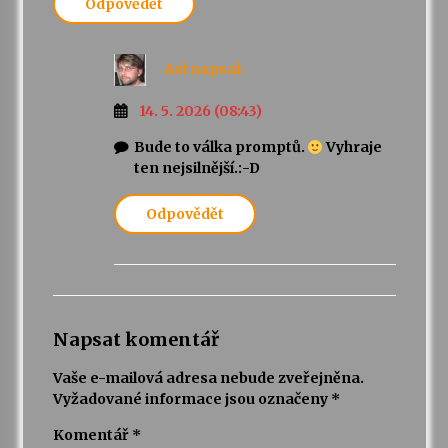
Odpovědět
Axl
napsal:
14. 5. 2026 (08:43)
Bude to válka promptů.
Vyhraje
ten nejsilnější.:-D
Odpovědět
Napsat komentář
Vaše e-mailová adresa nebude zveřejněna.
Vyžadované informace jsou označeny
*
Komentář
*