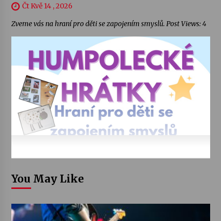
Čt Kvě 14 , 2026
Zveme vás na hraní pro děti se zapojením smyslů. Post Views: 4
You May Like