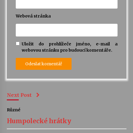
Webová stránka
Uložit do prohlížeče jméno, e-mail a
webovou stránku pro budoucí komentáře.
Next Post
Různé
Humpolecké hrátky