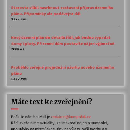
Starosta slíbil navrhnout zastavení příprav územního
plánu. Připomínky ale podávejte dál
3.2k views
Nový územní plán do detailu řídí, jak budou vypadat
domy i ploty. Přízemní dům postavíte už jen výjimečně
2k views
Proběhlo veřejné projednání návrhu nového územního
plánu
1.4k views
Máte text ke zveřejnění?
Pošlete nám ho. Mail je
redakce@humpolak.cz
Rádi zveřejníme aktuality, zajímavosti nejen o Humpolci,
upoutávky na místní akce, tipy na výlety, Vaši tvorbu a v