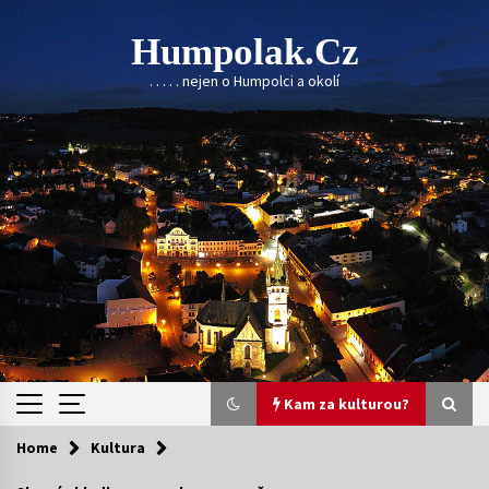
Skip
to
Humpolak.cz
content
. . . . . nejen o Humpolci a okolí
Kam za kulturou?
Home
Kultura
Kam za kulturou?