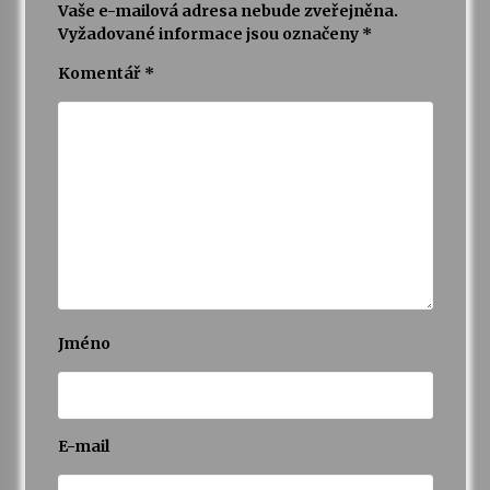
Vaše e-mailová adresa nebude zveřejněna.
Vyžadované informace jsou označeny
*
Komentář
*
Jméno
E-mail