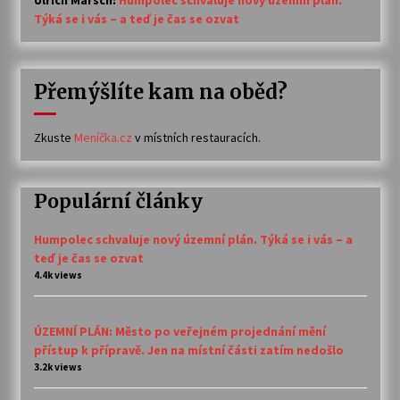
Týká se i vás – a teď je čas se ozvat
Přemýšlíte kam na oběd?
Zkuste
Meníčka.cz
v místních restauracích.
Populární články
Humpolec schvaluje nový územní plán. Týká se i vás – a
teď je čas se ozvat
4.4k views
ÚZEMNÍ PLÁN: Město po veřejném projednání mění
přístup k přípravě. Jen na místní části zatím nedošlo
3.2k views