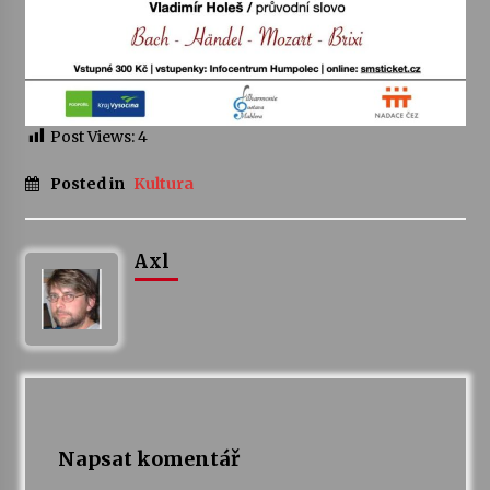
Varhanní recitál Michala Novenka v Klášteře
Želiv
3. 7. 2026
Post Views:
4
Petr Adamec – Malovaný svět
30. 6. 2026
Posted in
Kultura
Axl
Napsat komentář