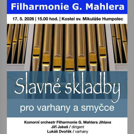
Votavžatský ploty
23. 7. 2026
Letní koncerty ve Stromovce: Rufus Miller
22. 7. 2026
Vysočinka
17. 7. 2026
Ozvěny prázdnin
14. 7. 2026
Za kulturou kousek za Humpolec. V Želivě ožije
odkaz Josefa Čapka
13. 7. 2026