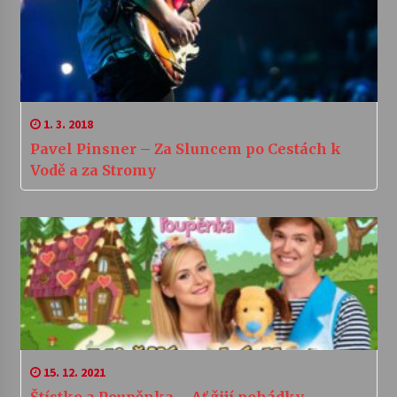
1. 3. 2018
Pavel Pinsner – Za Sluncem po Cestách k
Vodě a za Stromy
15. 12. 2021
Štístko a Poupěnka – Ať žijí pohádky