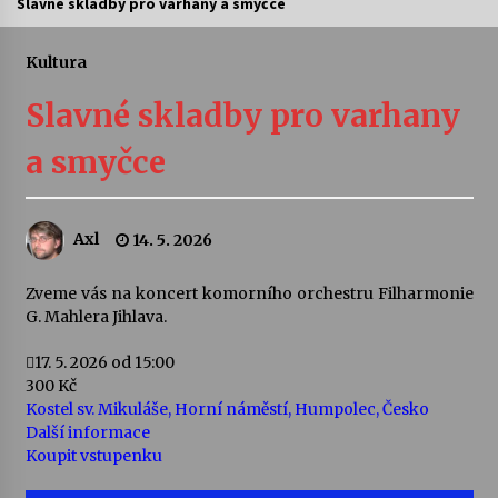
Slavné skladby pro varhany a smyčce
Letní koncerty ve Stromovce: Ars Camerata a
Sukuba Ensemble
Kultura
4. 8. 2026
Slavné skladby pro varhany
Vernisáž výstavy Josefíny Duškové: Stávám se
a smyčce
kapkou
30. 7. 2026
Axl
14. 5. 2026
Veselí muzikanti
30. 7. 2026
Zveme vás na koncert komorního orchestru Filharmonie
G. Mahlera Jihlava.
Pozvánka na integrační festival Quijotova
šedesátka: 28. 7.–1. 8. 2026
17. 5. 2026
od 15:00
28. 7. 2026
300 Kč
Kostel sv. Mikuláše, Horní náměstí, Humpolec, Česko
Další informace
Letní koncerty ve Stromovce: Kolchoz a
Koupit vstupenku
Jenakaši
28. 7. 2026