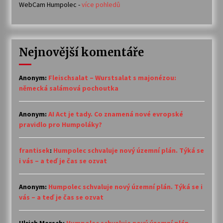
WebCam Humpolec -
více pohledů
Nejnovější komentáře
Anonym
:
Fleischsalat – Wurstsalat s majonézou:
německá salámová pochoutka
Anonym
:
AI Act je tady. Co znamená nové evropské
pravidlo pro Humpoláky?
frantisek
:
Humpolec schvaluje nový územní plán. Týká se
i vás – a teď je čas se ozvat
Anonym
:
Humpolec schvaluje nový územní plán. Týká se i
vás – a teď je čas se ozvat
Ulrich Marsch
:
Humpolec schvaluje nový územní plán.