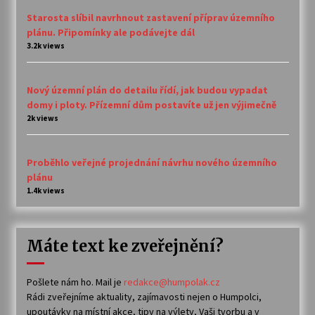
Starosta slíbil navrhnout zastavení příprav územního
plánu. Připomínky ale podávejte dál
3.2k views
Nový územní plán do detailu řídí, jak budou vypadat
domy i ploty. Přízemní dům postavíte už jen výjimečně
2k views
Proběhlo veřejné projednání návrhu nového územního
plánu
1.4k views
Máte text ke zveřejnění?
Pošlete nám ho. Mail je
redakce@humpolak.cz
Rádi zveřejníme aktuality, zajímavosti nejen o Humpolci,
upoutávky na místní akce, tipy na výlety, Vaši tvorbu a v