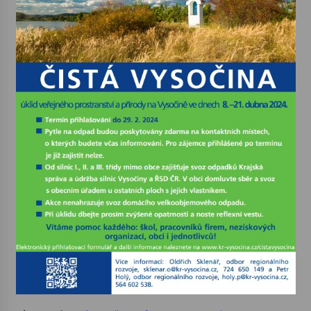
Votavžatský ploty
23. 7. 2026
Letní koncerty ve Stromovce: Rufus Miller
22. 7. 2026
Vysočinka
17. 7. 2026
Ozvěny prázdnin
14. 7. 2026
Za kulturou kousek za Humpolec. V Želivě ožije
odkaz Josefa Čapka
13. 7. 2026