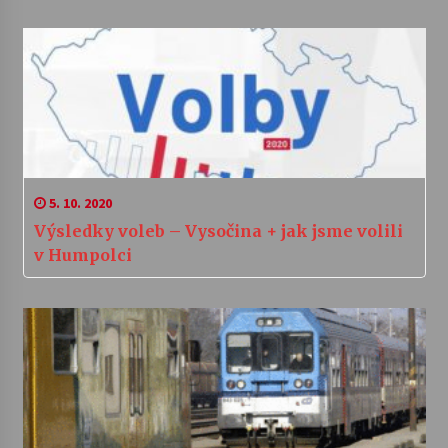
5. 10. 2020
Výsledky voleb – Vysočina + jak jsme volili
v Humpolci