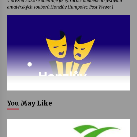
V březnu 2024 se odehraje již 19. ročník oblíbeného festivalu
amatérských souborů Honzlův Humpolec. Post Views: 1
You May Like