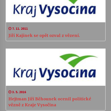
7. 11. 2011
Jiří Kajínek se opět ozval z vězení.
3. 5. 2016
Hejtman Jiří Běhounek ocenil politické
vězně z Kraje Vysočina