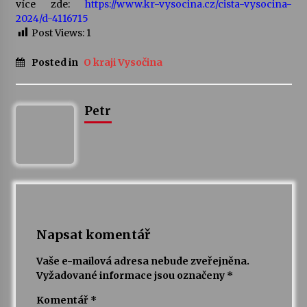
více zde:
https://www.kr-vysocina.cz/cista-vysocina-
2024/d-4116715
Post Views:
1
Varhanní recitál Michala Novenka v Klášteře
Želiv
3. 7. 2026
Posted in
O kraji Vysočina
Petr Adamec – Malovaný svět
Petr
30. 6. 2026
Napsat komentář
Vaše e-mailová adresa nebude zveřejněna.
Vyžadované informace jsou označeny
*
Komentář
*