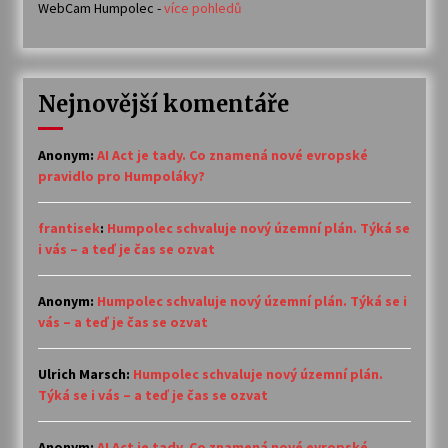
WebCam Humpolec -
více pohledů
Nejnovější komentáře
Anonym
:
AI Act je tady. Co znamená nové evropské
pravidlo pro Humpoláky?
frantisek
:
Humpolec schvaluje nový územní plán. Týká se
i vás – a teď je čas se ozvat
Anonym
:
Humpolec schvaluje nový územní plán. Týká se i
vás – a teď je čas se ozvat
Ulrich Marsch
:
Humpolec schvaluje nový územní plán.
Týká se i vás – a teď je čas se ozvat
Anonym
:
AI Act je tady. Co znamená nové evropské