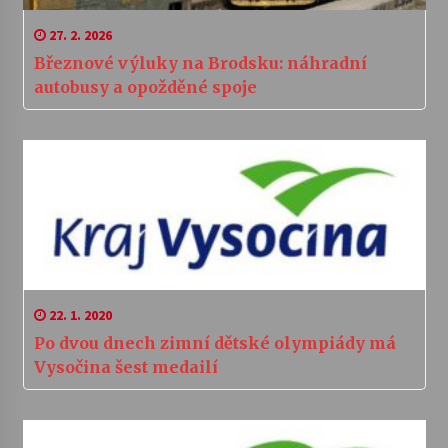
27. 2. 2026
Březnové výluky na Brodsku: náhradní
autobusy a opožděné spoje
22. 1. 2020
Po dvou dnech zimní dětské olympiády má
Vysočina šest medailí