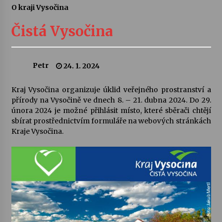
O kraji Vysočina
Letní koncerty ve Stromovce: Ars Camerata a
Sukuba Ensemble
Čistá Vysočina
4. 8. 2026
Vernisáž výstavy Josefíny Duškové: Stávám se
Petr
24. 1. 2024
kapkou
30. 7. 2026
Kraj Vysočina organizuje úklid veřejného prostranství a
přírody na Vysočině ve dnech 8. – 21. dubna 2024. Do 29.
Veselí muzikanti
února 2024 je možné přihlásit místo, které sběrači chtějí
30. 7. 2026
sbírat prostřednictvím formuláře na webových stránkách
Kraje Vysočina.
Pozvánka na integrační festival Quijotova
šedesátka: 28. 7.–1. 8. 2026
28. 7. 2026
Letní koncerty ve Stromovce: Kolchoz a
Jenakaši
28. 7. 2026