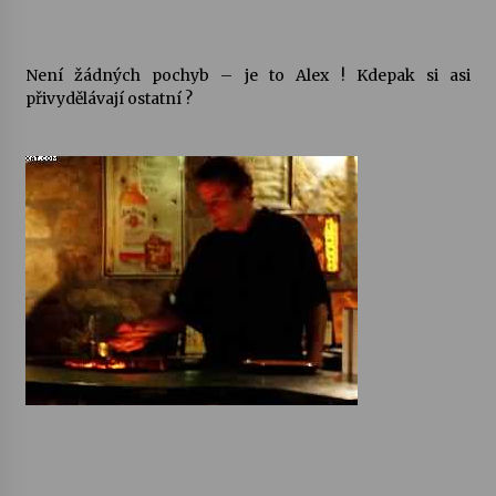
Není žádných pochyb – je to Alex ! Kdepak si asi
přivydělávají ostatní ?