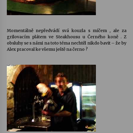
Varhanní recitál Michala Novenka v Klášteře
Želiv
3. 7. 2026
Momentálně nepředvádí svá kouzla s míčem , ale za
grilovacím plátem ve Steakhousu u Černého koně . Z
Petr Adamec – Malovaný svět
obsluhy se s námi na toto téma nechtěl nikdo bavit – že by
30. 6. 2026
Alex pracoval ke všemu ještě na černo ?