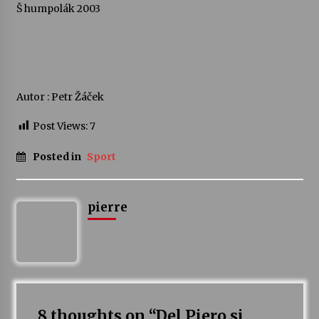
Š humpolák 2003
Autor : Petr Žáček
Post Views:
7
Posted in
Sport
pierre
8 thoughts on “
Del Piero si