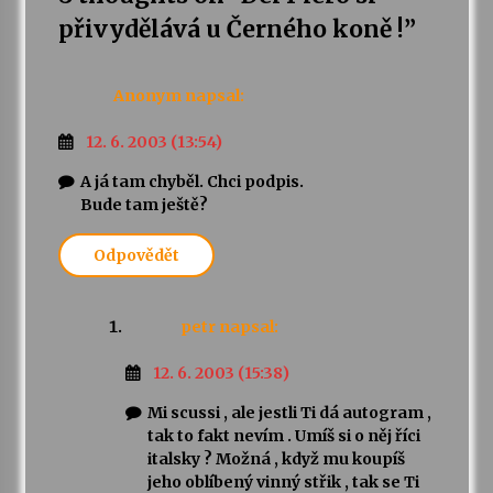
přivydělává u Černého koně !
”
Anonym
napsal:
12. 6. 2003 (13:54)
A já tam chyběl. Chci podpis.
Bude tam ještě?
Odpovědět
petr
napsal:
12. 6. 2003 (15:38)
Mi scussi , ale jestli Ti dá autogram ,
tak to fakt nevím . Umíš si o něj říci
italsky ? Možná , když mu koupíš
jeho oblíbený vinný střik , tak se Ti