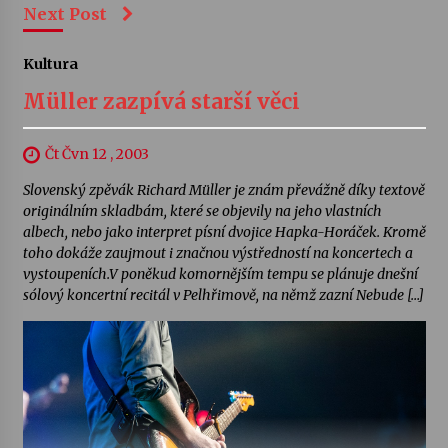
Next Post
Kultura
Müller zazpívá starší věci
Čt Čvn 12 , 2003
Slovenský zpěvák Richard Müller je znám převážně díky textově
originálním skladbám, které se objevily na jeho vlastních
albech, nebo jako interpret písní dvojice Hapka-Horáček. Kromě
toho dokáže zaujmout i značnou výstředností na koncertech a
vystoupeních.V poněkud komornějším tempu se plánuje dnešní
sólový koncertní recitál v Pelhřimově, na němž zazní Nebude […]