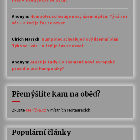
i vás – a teď je čas se ozvat
Anonym
:
Humpolec schvaluje nový územní plán. Týká se i
vás – a teď je čas se ozvat
Ulrich Marsch
:
Humpolec schvaluje nový územní plán.
Týká se i vás – a teď je čas se ozvat
Anonym
:
AI Act je tady. Co znamená nové evropské
pravidlo pro Humpoláky?
Přemýšlíte kam na oběd?
Zkuste
Meníčka.cz
v místních restauracích.
Populární články