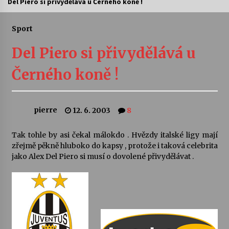
Del Piero si přivydělává u Černého koně !
Letní koncerty ve Stromovce: Ars Camerata a
Sukuba Ensemble
Sport
4. 8. 2026
Del Piero si přivydělává u
Vernisáž výstavy Josefíny Duškové: Stávám se
Černého koně !
kapkou
30. 7. 2026
pierre
12. 6. 2003
8
Veselí muzikanti
30. 7. 2026
Tak tohle by asi čekal málokdo . Hvězdy italské ligy mají
zřejmě pěkně hluboko do kapsy , protože i taková celebrita
jako Alex Del Piero si musí o dovolené přivydělávat .
Pozvánka na integrační festival Quijotova
šedesátka: 28. 7.–1. 8. 2026
28. 7. 2026
Letní koncerty ve Stromovce: Kolchoz a
Jenakaši
28. 7. 2026