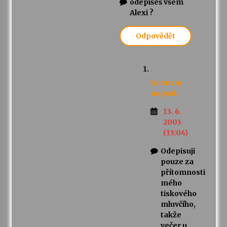
odepíšeš všem
Alexi ?
Odpovědět
Anonym
napsal:
13. 6.
2003
(13:04)
Odepisuji
pouze za
přítomnosti
mého
tiskového
mluvčího,
takže
večer u