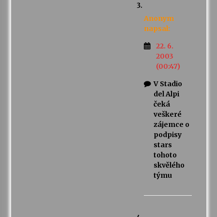
Anonym
napsal:
22. 6.
2003
(00:47)
V Stadio
del Alpi
čeká
veškeré
zájemce o
podpisy
stars
tohoto
skvělého
týmu