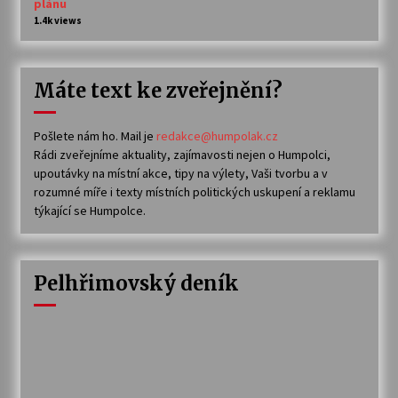
plánu
1.4k views
Máte text ke zveřejnění?
Pošlete nám ho. Mail je
redakce@humpolak.cz
Rádi zveřejníme aktuality, zajímavosti nejen o Humpolci,
upoutávky na místní akce, tipy na výlety, Vaši tvorbu a v
rozumné míře i texty místních politických uskupení a reklamu
týkající se Humpolce.
Pelhřimovský deník