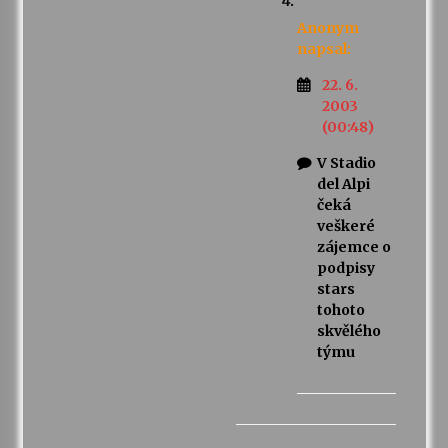
Anonym
napsal:
22. 6.
2003
(00:48)
V Stadio
del Alpi
čeká
veškeré
zájemce o
podpisy
stars
tohoto
skvělého
týmu