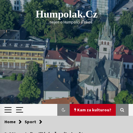
Skip
to
Humpolak.cz
content
. . . . . nejen o Humpolci a okolí
Kam za kulturou?
Home
Sport
Kam za kulturou?