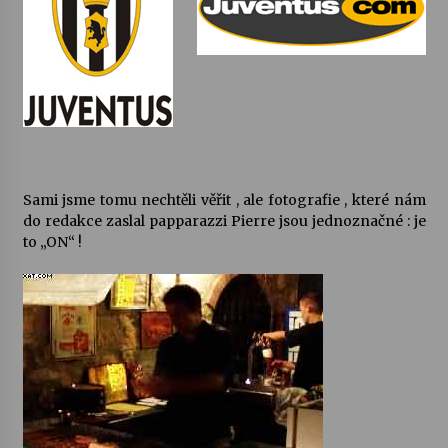
Votavžatský ploty
23. 7. 2026
Letní koncerty ve Stromovce: Rufus Miller
22. 7. 2026
Sami jsme tomu nechtěli věřit , ale fotografie , které nám
do redakce zaslal papparazzi Pierre jsou jednoznačné : je
Vysočinka
to „ON“ !
17. 7. 2026
Ozvěny prázdnin
14. 7. 2026
Za kulturou kousek za Humpolec. V Želivě ožije
odkaz Josefa Čapka
13. 7. 2026