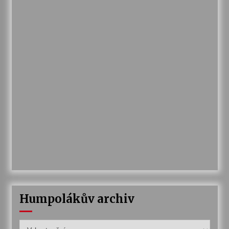
Humpolákův archiv
Humpolákův