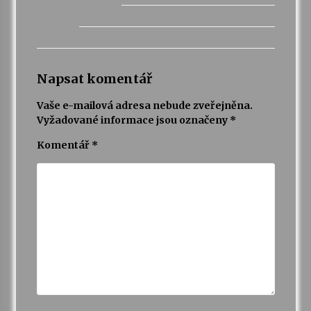
Napsat komentář
Vaše e-mailová adresa nebude zveřejněna.
Vyžadované informace jsou označeny
*
Komentář
*