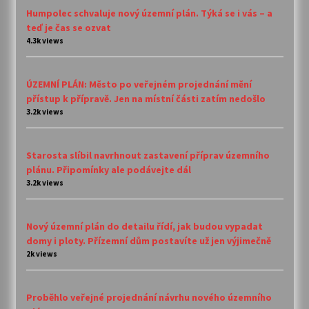
Humpolec schvaluje nový územní plán. Týká se i vás – a
teď je čas se ozvat
4.3k views
ÚZEMNÍ PLÁN: Město po veřejném projednání mění
přístup k přípravě. Jen na místní části zatím nedošlo
3.2k views
Starosta slíbil navrhnout zastavení příprav územního
plánu. Připomínky ale podávejte dál
3.2k views
Nový územní plán do detailu řídí, jak budou vypadat
domy i ploty. Přízemní dům postavíte už jen výjimečně
2k views
Proběhlo veřejné projednání návrhu nového územního