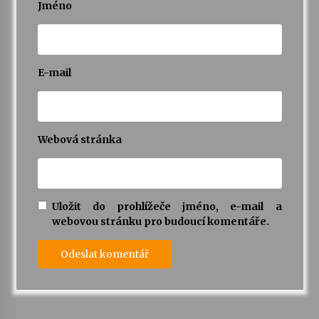
Jméno
E-mail
Webová stránka
Uložit do prohlížeče jméno, e-mail a
webovou stránku pro budoucí komentáře.