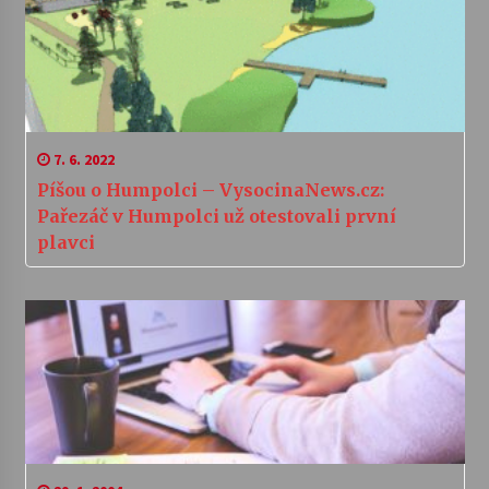
7. 6. 2022
Píšou o Humpolci – VysocinaNews.cz:
Pařezáč v Humpolci už otestovali první
plavci