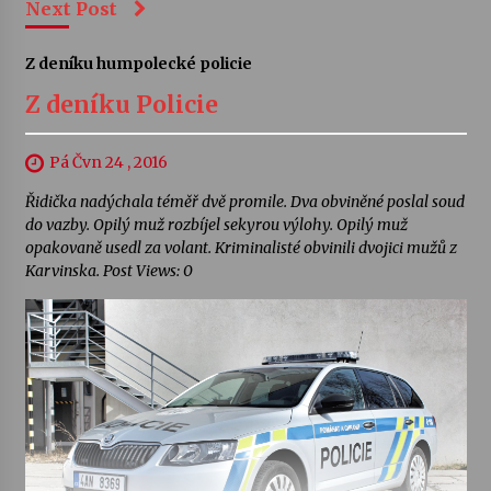
Next Post
Z deníku humpolecké policie
Z deníku Policie
Pá Čvn 24 , 2016
Řidička nadýchala téměř dvě promile. Dva obviněné poslal soud
do vazby. Opilý muž rozbíjel sekyrou výlohy. Opilý muž
opakovaně usedl za volant. Kriminalisté obvinili dvojici mužů z
Karvinska. Post Views: 0