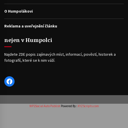
O Humpolákovi
Reklama a uveřejnění článku
nejen v Humpolci
Najdete ZDE popis zajímavých míst, informací, pověstí, historek a
fotografíí, které se k nim váží.
Facebook
WP2Social Auto Publish
Powered By :
XYZScripts.com