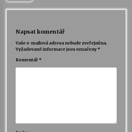
Za kulturou kousek za Humpolec. V Želivě ožije
odkaz Josefa Čapka
13. 7. 2026
Napsat komentář
Varhanní recitál Michala Novenka v Klášteře
Vaše e-mailová adresa nebude zveřejněna.
Želiv
Vyžadované informace jsou označeny
*
3. 7. 2026
Komentář
*