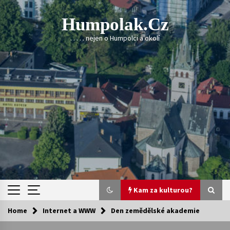
Skip
to
Humpolak.cz
content
. . . . . nejen o Humpolci a okolí
Kam za kulturou?
Home
Internet a WWW
Den zemědělské akademie
Kam za kulturou?