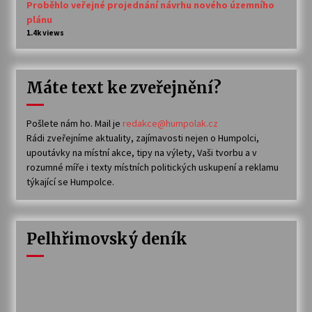
Proběhlo veřejné projednání návrhu nového územního
plánu
1.4k views
Máte text ke zveřejnění?
Pošlete nám ho. Mail je
redakce@humpolak.cz
Rádi zveřejníme aktuality, zajímavosti nejen o Humpolci,
upoutávky na místní akce, tipy na výlety, Vaši tvorbu a v
rozumné míře i texty místních politických uskupení a reklamu
týkající se Humpolce.
Pelhřimovský deník