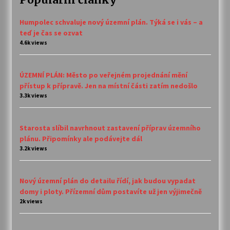
Humpolec schvaluje nový územní plán. Týká se i vás – a
teď je čas se ozvat
4.6k views
ÚZEMNÍ PLÁN: Město po veřejném projednání mění
přístup k přípravě. Jen na místní části zatím nedošlo
3.3k views
Starosta slíbil navrhnout zastavení příprav územního
plánu. Připomínky ale podávejte dál
3.2k views
Nový územní plán do detailu řídí, jak budou vypadat
domy i ploty. Přízemní dům postavíte už jen výjimečně
2k views