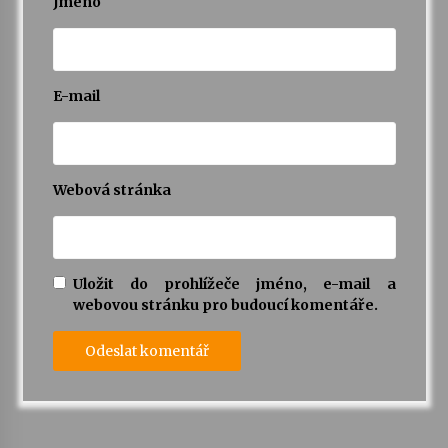
Jméno
E-mail
Webová stránka
Uložit do prohlížeče jméno, e-mail a
webovou stránku pro budoucí komentáře.