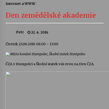
Internet a WWW
Divadélka pro děti: Kašpárek v dračí jeskyni
Den zemědělské akademie
10. 8. 2026
Letní koncerty ve Stromovce: Ars Camerata a
Petr
21. 6. 2016
Sukuba Ensemble
4. 8. 2026
Čtvrtek 23.06.2016 08:00 – 13:00
Vernisáž výstavy Josefíny Duškové: Stávám se
Místo konání: Humpolec, Školní statek Humpolec
kapkou
30. 7. 2026
ČZA v Humpolci a Školní statek vás zvou na Den ČZA.
Veselí muzikanti
30. 7. 2026
Pozvánka na integrační festival Quijotova
šedesátka: 28. 7.–1. 8. 2026
28. 7. 2026