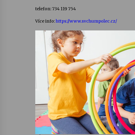
telefon: 734 119 754
Více info:
https://www.svchumpolec.cz/