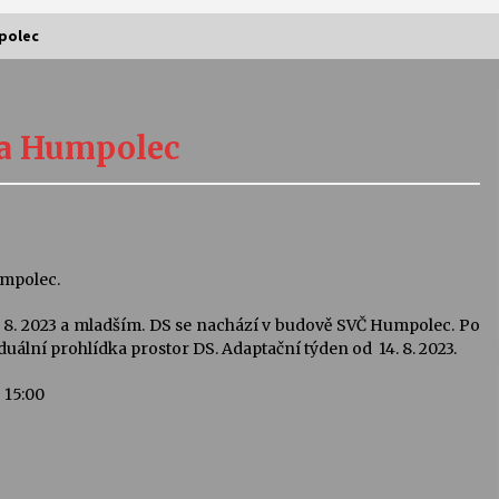
polec
Vernisáž výstavy Josefíny Duškové:
Stávám se kapkou
ta Humpolec
30. 7. 2026
Letní koncerty ve Stromovce:
Kolchoz a Jenakaši
28. 7. 2026
umpolec.
. 8. 2023 a mladším. DS se nachází v budově SVČ Humpolec. Po
s
Vysočinka
uální prohlídka prostor DS. Adaptační týden od 14. 8. 2023.
17. 7. 2026
 15:00
V
Varhanní recitál Michala Novenka v
Klášteře Želiv
3. 7. 2026