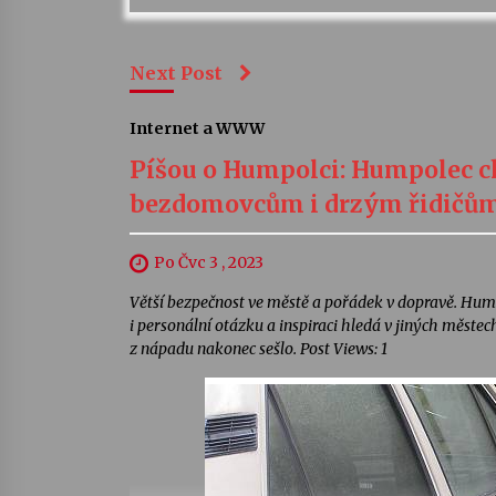
Next Post
Internet a WWW
Píšou o Humpolci: Humpolec ch
bezdomovcům i drzým řidičů
Po Čvc 3 , 2023
Větší bezpečnost ve městě a pořádek v dopravě. Hump
i personální otázku a inspiraci hledá v jiných měst
z nápadu nakonec sešlo. Post Views: 1