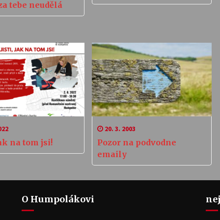
 za tebe neudělá
022
20. 3. 2003
jak na tom jsi!
Pozor na podvodne
emaily
O Humpolákovi
ne