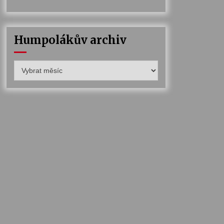
Humpolákův archiv
Humpolákův
archiv