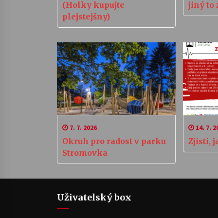
(Holky kupujte
jiný to
plejstejšny)
7. 7. 2026
14. 7. 2
Okruh pro radost v parku
Zjisti, 
Stromovka
Uživatelský box