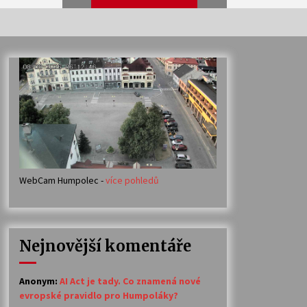
Veselí muzikanti
30. 7. 2026
Votavžatský ploty
23. 7. 2026
WebCam Humpolec -
více pohledů
Ozvěny prázdnin
14. 7. 2026
Nejnovější komentáře
Petr Adamec – Malovaný svět
30. 6. 2026
Anonym
:
AI Act je tady. Co znamená nové
evropské pravidlo pro Humpoláky?