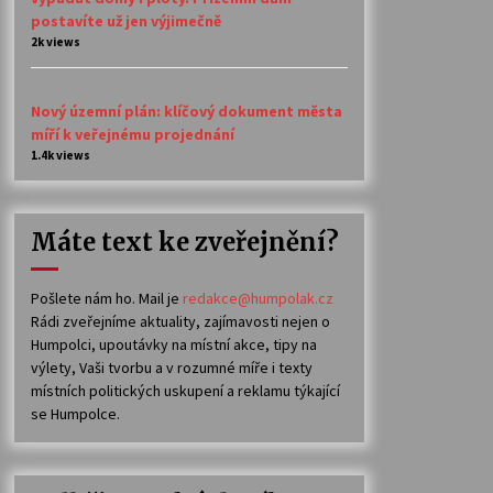
postavíte už jen výjimečně
2k views
Nový územní plán: klíčový dokument města
míří k veřejnému projednání
1.4k views
Máte text ke zveřejnění?
Pošlete nám ho. Mail je
redakce@humpolak.cz
Rádi zveřejníme aktuality, zajímavosti nejen o
Humpolci, upoutávky na místní akce, tipy na
výlety, Vaši tvorbu a v rozumné míře i texty
místních politických uskupení a reklamu týkající
se Humpolce.