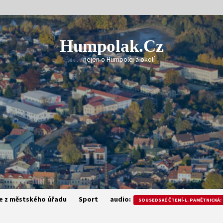
Humpolak.cz
. . . . . nejen o Humpolci a okolí
e z městského úřadu
Sport
audio:
SOUSEDSKÉ ČTENÍ-L. PAMĚTNICKÁ: 