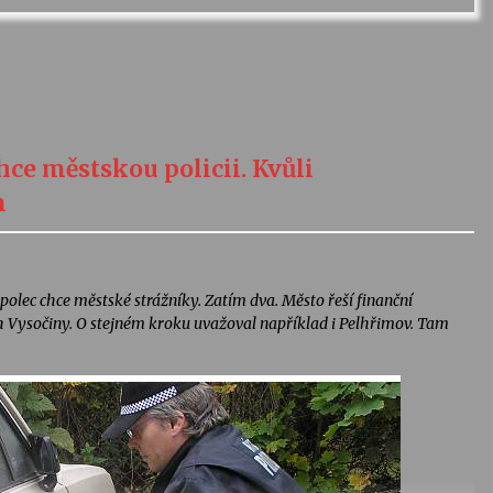
ce městskou policii. Kvůli
m
olec chce městské strážníky. Zatím dva. Město řeší finanční
ech Vysočiny. O stejném kroku uvažoval například i Pelhřimov. Tam