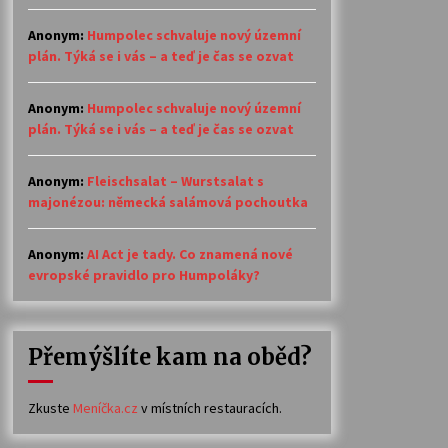
Anonym
:
Humpolec schvaluje nový územní
plán. Týká se i vás – a teď je čas se ozvat
Anonym
:
Humpolec schvaluje nový územní
plán. Týká se i vás – a teď je čas se ozvat
Anonym
:
Fleischsalat – Wurstsalat s
majonézou: německá salámová pochoutka
Anonym
:
AI Act je tady. Co znamená nové
evropské pravidlo pro Humpoláky?
Přemýšlíte kam na oběd?
Zkuste
Meníčka.cz
v místních restauracích.