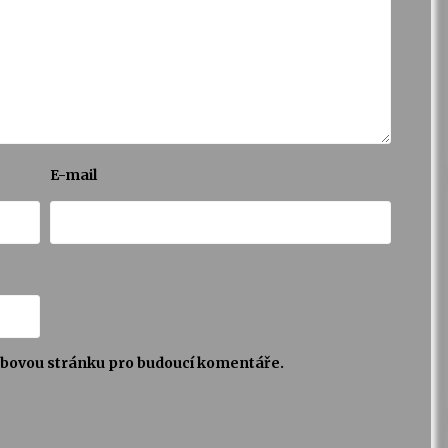
E-mail
webovou stránku pro budoucí komentáře.