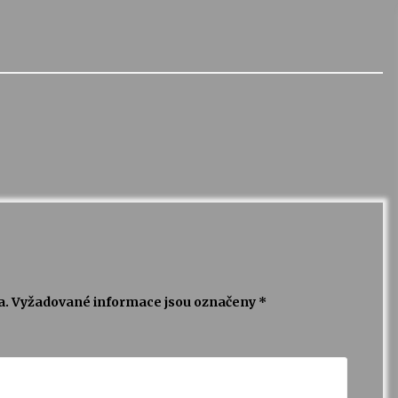
a.
Vyžadované informace jsou označeny
*