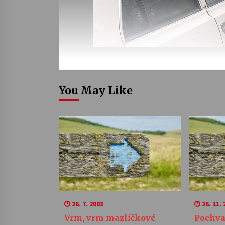
You May Like
26. 7. 2003
26. 11. 
Vrm, vrm mazlíčkové
Pochva