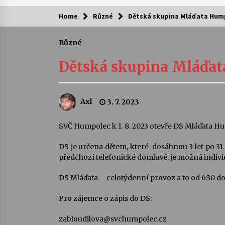
Home
Různé
Dětská skupina Mláďata Hum
Kam za kulturou?
Různé
Letní koncerty ve Stromovce: Ars
Camerata a Sukuba Ensemble
Dětská skupina Mláďa
4. 8. 2026
Pozvánka na integrační festival
Axl
3. 7. 2023
Quijotova šedesátka: 28. 7.–1. 8.
2026
28. 7. 2026
SVČ Humpolec k 1. 8. 2023 otevře DS Mláďata H
DS je určena dětem, které dosáhnou 3 let po 31
Letní koncerty ve Stromovce: Rufu
Miller
předchozí telefonické domluvě, je možná individ
22. 7. 2026
DS Mláďata – celotýdenní provoz a to od 6:30 do
Za kulturou kousek za Humpolec. 
Pro zájemce o zápis do DS:
Želivě ožije odkaz Josefa Čapka
13. 7. 2026
zabloudilova@svchumpolec.cz