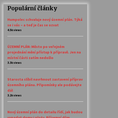
Populární články
Humpolec schvaluje nový územní plán. Týká
se i vás – a teď je čas se ozvat
4.5k views
ÚZEMNÍ PLÁN: Město po veřejném
projednání mění přístup k přípravě. Jen na
místní části zatím nedošlo
3.3k views
Starosta slíbil navrhnout zastavení příprav
územního plánu. Připomínky ale podávejte
dál
3.2k views
Nový územní plán do detailu řídí, jak budou
vypadat domy i ploty. Přízemní dům