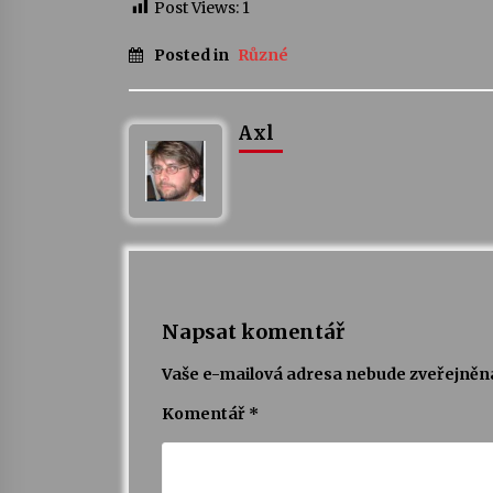
Post Views:
1
Posted in
Různé
Axl
Napsat komentář
Vaše e-mailová adresa nebude zveřejněn
Komentář
*