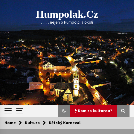
Skip
to
Humpolak.cz
content
. . . . . nejen o Humpolci a okolí
Kam za kulturou?
Home
Kultura
Dětský Karneval
Kam za kulturou?