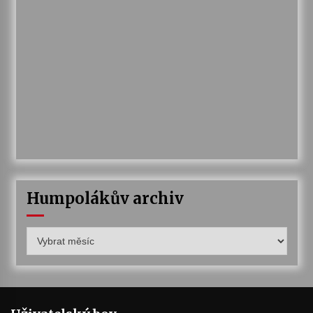
Humpolákův archiv
Humpolákův
archiv