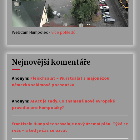
WebCam Humpolec -
více pohledů
Nejnovější komentáře
Anonym
:
Fleischsalat – Wurstsalat s majonézou:
německá salámová pochoutka
Anonym
:
AI Act je tady. Co znamená nové evropské
pravidlo pro Humpoláky?
frantisek
:
Humpolec schvaluje nový územní plán. Týká se
i vás – a teď je čas se ozvat