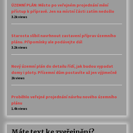
ÚZEMNÍ PLÁN: Město po veřejném projednání mění
přístup k přípravě. Jen na místní části zatím nedošlo
3.2k views
Starosta slíbil navrhnout zastavení příprav územního
plánu. Připomínky ale podávejte dál
3.2k views
Nový územní plán do detailu řídí, jak budou vypadat
domy i ploty. Přízemní dům postavíte už jen výjimečně
2k views
Proběhlo veřejné projednání návrhu nového územního
plánu
1.4k views
Máte text ke zveřejnění?