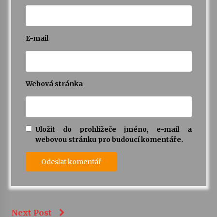
Varhanní recitál Michala Novenka v Klášteře
Želiv
E-mail
3. 7. 2026
Petr Adamec – Malovaný svět
30. 6. 2026
Webová stránka
Uložit do prohlížeče jméno, e-mail a
webovou stránku pro budoucí komentáře.
Next Post