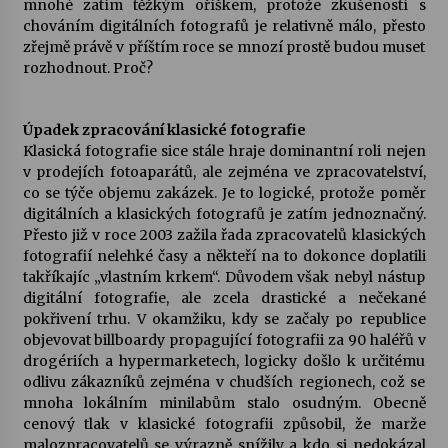
mnohé zatím těžkým oříškem, protože zkušeností s
chováním digitálních fotografů je relativně málo, přesto
Votavžatský ploty
zřejmě právě v příštím roce se mnozí prostě budou muset
23. 7. 2026
rozhodnout. Proč?
Úpadek zpracování klasické fotografie
Letní koncerty ve Stromovce: Rufus Miller
Klasická fotografie sice stále hraje dominantní roli nejen
22. 7. 2026
v prodejích fotoaparátů, ale zejména ve zpracovatelství,
co se týče objemu zakázek. Je to logické, protože poměr
digitálních a klasických fotografů je zatím jednoznačný.
Vysočinka
Přesto již v roce 2003 zažila řada zpracovatelů klasických
17. 7. 2026
fotografií nelehké časy a někteří na to dokonce doplatili
takříkajíc „vlastním krkem“. Důvodem však nebyl nástup
digitální fotografie, ale zcela drastické a nečekané
Ozvěny prázdnin
pokřivení trhu. V okamžiku, kdy se začaly po republice
14. 7. 2026
objevovat billboardy propagující fotografii za 90 haléřů v
drogériích a hypermarketech, logicky došlo k určitému
odlivu zákazníků zejména v chudších regionech, což se
mnoha lokálním minilabům stalo osudným. Obecně
Za kulturou kousek za Humpolec. V Želivě ožije
odkaz Josefa Čapka
cenový tlak v klasické fotografii způsobil, že marže
13. 7. 2026
malozpracovatelů se výrazně snížily a kdo si nedokázal