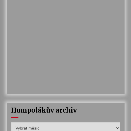
Humpolákův archiv
Humpolákův
archiv