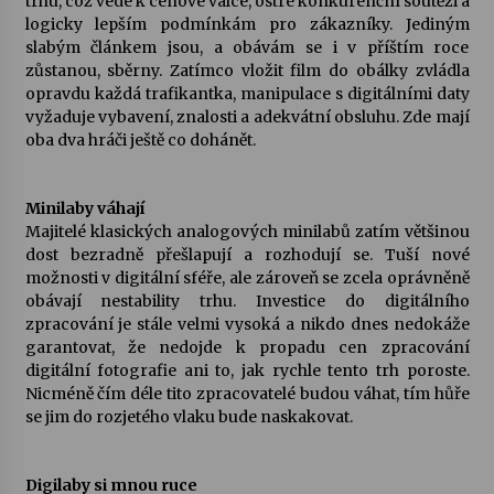
trhu, což vede k cenové válce, ostré konkurenční soutěži a
logicky lepším podmínkám pro zákazníky. Jediným
slabým článkem jsou, a obávám se i v příštím roce
zůstanou, sběrny. Zatímco vložit film do obálky zvládla
opravdu každá trafikantka, manipulace s digitálními daty
vyžaduje vybavení, znalosti a adekvátní obsluhu. Zde mají
oba dva hráči ještě co dohánět.
Minilaby váhají
Majitelé klasických analogových minilabů zatím většinou
dost bezradně přešlapují a rozhodují se. Tuší nové
možnosti v digitální sféře, ale zároveň se zcela oprávněně
obávají nestability trhu. Investice do digitálního
zpracování je stále velmi vysoká a nikdo dnes nedokáže
garantovat, že nedojde k propadu cen zpracování
digitální fotografie ani to, jak rychle tento trh poroste.
Nicméně čím déle tito zpracovatelé budou váhat, tím hůře
se jim do rozjetého vlaku bude naskakovat.
Digilaby si mnou ruce