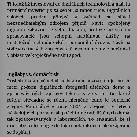
Ti, kdož již investovali do digitálních technologií a mají tu
primární investici již za sebou, si mnou ruce. Digitálních
zakázek prudce přibývá a začínají se stávat
nezanedbatelným zdrojem příjmů. Navíc spokojený
digitální zákazník je velmi loajální, protože ne všichni
zpracovatelé jsou schopni nabídnout služby na
dostatečné technologické i personální úrovni. Navíc si
stále více malých zpracovatelů uvědomuje nové možnosti
v oblasti velkoplošného tisku apod.
Digilaby vs. domácí tisk
Poslední zdánlivě velmi podstatnou neznámou je poměr
mezi počtem digitálních fotografií tištěných doma a
zpracovávaných zpracovatelem. Názory na to, které
řešení převládne se různí, nicméně jedno je poměrně
zřejmé. Minimálně v roce 2004 a zřejmě i v letech
následujících poroste jak počet fotografií tištěných doma,
tak zpracovávaných v laboratořích. To znamená, že si
dnes obě technologie de fakto nekonkurují, ale vzájemně
se doplňují.