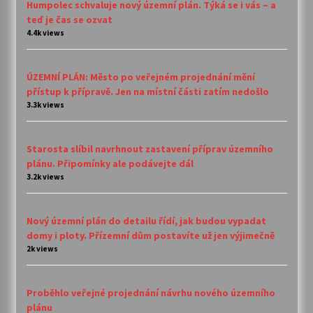
Humpolec schvaluje nový územní plán. Týká se i vás – a
teď je čas se ozvat
4.4k views
ÚZEMNÍ PLÁN: Město po veřejném projednání mění
přístup k přípravě. Jen na místní části zatím nedošlo
3.3k views
Starosta slíbil navrhnout zastavení příprav územního
plánu. Připomínky ale podávejte dál
3.2k views
Nový územní plán do detailu řídí, jak budou vypadat
domy i ploty. Přízemní dům postavíte už jen výjimečně
2k views
Proběhlo veřejné projednání návrhu nového územního
plánu