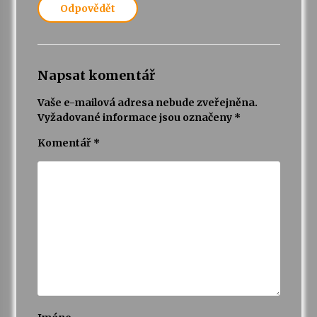
Odpovědět
Napsat komentář
Vaše e-mailová adresa nebude zveřejněna.
Vyžadované informace jsou označeny
*
Komentář
*