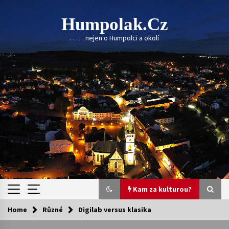
Skip
to
Humpolak.cz
content
. . . . . nejen o Humpolci a okolí
Kam za kulturou?
Home
Různé
Digilab versus klasika
Kam za kulturou?