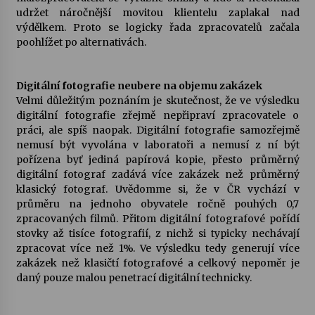
udržet náročnější movitou klientelu zaplakal nad
výdělkem. Proto se logicky řada zpracovatelů začala
Varhanní recitál Michala Novenka v Klášteře
poohlížet po alternativách.
Želiv
3. 7. 2026
Digitální fotografie neubere na objemu zakázek
Petr Adamec – Malovaný svět
Velmi důležitým poznáním je skutečnost, že ve výsledku
30. 6. 2026
digitální fotografie zřejmě nepřipraví zpracovatele o
práci, ale spíš naopak. Digitální fotografie samozřejmě
nemusí být vyvolána v laboratoři a nemusí z ní být
pořízena byť jediná papírová kopie, přesto průměrný
digitální fotograf zadává více zakázek než průměrný
klasický fotograf. Uvědomme si, že v ČR vychází v
průměru na jednoho obyvatele ročně pouhých 0,7
zpracovaných filmů. Přitom digitální fotografové pořídí
stovky až tisíce fotografií, z nichž si typicky nechávají
zpracovat více než 1%. Ve výsledku tedy generují více
zakázek než klasičtí fotografové a celkový nepoměr je
daný pouze malou penetrací digitální technicky.