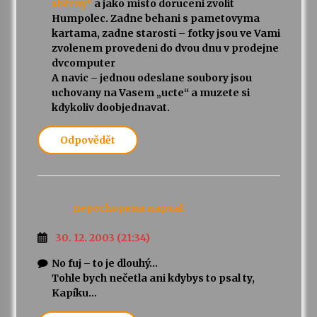
sběrny“
a jako misto doruceni zvolit
Humpolec. Zadne behani s pametovyma
kartama, zadne starosti – fotky jsou ve Vami
zvolenem provedeni do dvou dnu v prodejne
dvcomputer
A navic – jednou odeslane soubory jsou
uchovany na Vasem „ucte“ a muzete si
kdykoliv doobjednavat.
Odpovědět
nepochopena
napsal:
30. 12. 2003 (21:34)
No fuj – to je dlouhý…
Tohle bych nečetla ani kdybys to psal ty,
Kapíku…