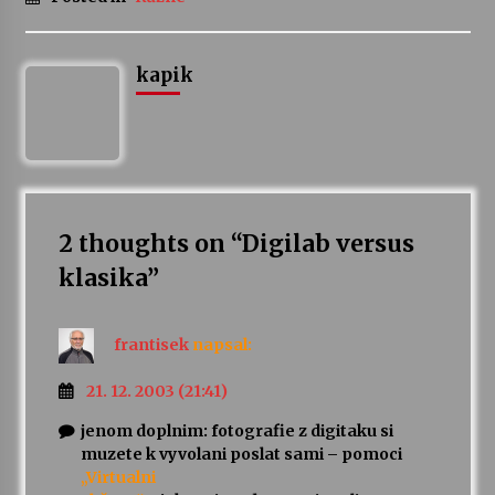
kapik
2 thoughts on “
Digilab versus
klasika
”
frantisek
napsal:
21. 12. 2003 (21:41)
jenom doplnim: fotografie z digitaku si
muzete k vyvolani poslat sami – pomoci
„Virtualni