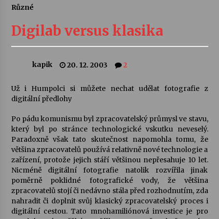
Různé
Letní koncerty ve Stromovce: Ars Camerata a
Sukuba Ensemble
Digilab versus klasika
4. 8. 2026
Vernisáž výstavy Josefíny Duškové: Stávám se
kapik
20. 12. 2003
2
kapkou
30. 7. 2026
Už i Humpolci si můžete nechat udělat fotografie z
digitální předlohy
Veselí muzikanti
30. 7. 2026
Po pádu komunismu byl zpracovatelský průmysl ve stavu,
který byl po stránce technologické vskutku neveselý.
Paradoxně však tato skutečnost napomohla tomu, že
většina zpracovatelů používá relativně nové technologie a
Pozvánka na integrační festival Quijotova
šedesátka: 28. 7.–1. 8. 2026
zařízení, protože jejich stáří většinou nepřesahuje 10 let.
28. 7. 2026
Nicméně digitální fotografie natolik rozvířila jinak
poměrně poklidné fotografické vody, že většina
zpracovatelů stojí či nedávno stála před rozhodnutím, zda
Letní koncerty ve Stromovce: Kolchoz a
nahradit či doplnit svůj klasický zpracovatelský proces i
Jenakaši
digitální cestou. Tato mnohamiliónová investice je pro
28. 7. 2026