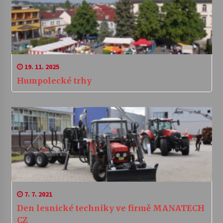
19. 11. 2025
Humpolecké trhy
7. 7. 2021
Den lesnické techniky ve firmě MANATECH
CZ