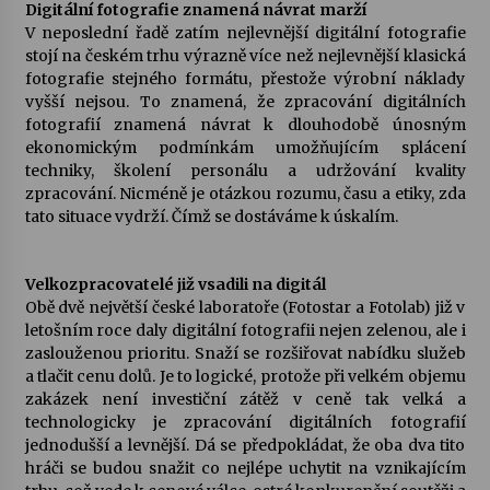
Digitální fotografie znamená návrat marží
V neposlední řadě zatím nejlevnější digitální fotografie
stojí na českém trhu výrazně více než nejlevnější klasická
fotografie stejného formátu, přestože výrobní náklady
vyšší nejsou. To znamená, že zpracování digitálních
fotografií znamená návrat k dlouhodobě únosným
ekonomickým podmínkám umožňujícím splácení
techniky, školení personálu a udržování kvality
zpracování. Nicméně je otázkou rozumu, času a etiky, zda
tato situace vydrží. Čímž se dostáváme k úskalím.
Velkozpracovatelé již vsadili na digitál
Obě dvě největší české laboratoře (Fotostar a Fotolab) již v
letošním roce daly digitální fotografii nejen zelenou, ale i
zaslouženou prioritu. Snaží se rozšiřovat nabídku služeb
a tlačit cenu dolů. Je to logické, protože při velkém objemu
zakázek není investiční zátěž v ceně tak velká a
technologicky je zpracování digitálních fotografií
jednodušší a levnější. Dá se předpokládat, že oba dva tito
hráči se budou snažit co nejlépe uchytit na vznikajícím