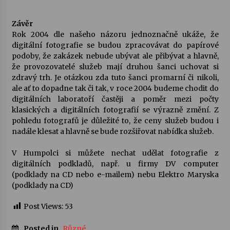
Závěr
Rok 2004 dle našeho názoru jednoznačně ukáže, že
digitální fotografie se budou zpracovávat do papírové
podoby, že zakázek nebude ubývat ale přibývat a hlavně,
že provozovatelé služeb mají druhou šanci uchovat si
zdravý trh. Je otázkou zda tuto šanci promarní či nikoli,
ale ať to dopadne tak či tak, v roce 2004 budeme chodit do
digitálních laboratoří častěji a poměr mezi počty
klasických a digitálních fotografií se výrazně změní. Z
pohledu fotografů je důležité to, že ceny služeb budou i
nadále klesat a hlavně se bude rozšiřovat nabídka služeb.
V Humpolci si můžete nechat udělat fotografie z
digitálních podkladů, např. u firmy DV computer
(podklady na CD nebo e-mailem) nebu Elektro Maryska
(podklady na CD)
Post Views:
53
Posted in
Různé