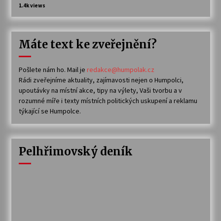
1.4k views
Máte text ke zveřejnění?
Pošlete nám ho. Mail je
redakce@humpolak.cz
Rádi zveřejníme aktuality, zajímavosti nejen o Humpolci,
upoutávky na místní akce, tipy na výlety, Vaši tvorbu a v
rozumné míře i texty místních politických uskupení a reklamu
týkající se Humpolce.
Pelhřimovský deník