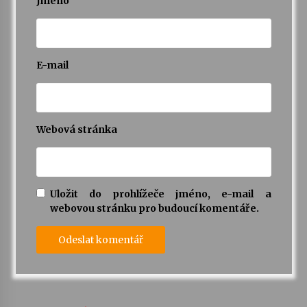
Jméno
E-mail
Webová stránka
Uložit do prohlížeče jméno, e-mail a
webovou stránku pro budoucí komentáře.