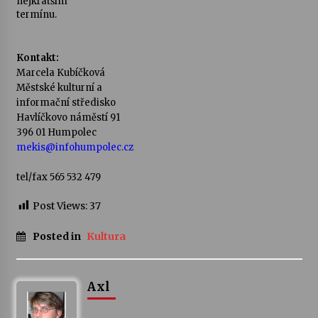
nejkratším
termínu.
Votavžatský ploty
23. 7. 2026
Kontakt:
Marcela Kubíčková
Městské kulturní a
Letní koncerty ve Stromovce: Rufus Miller
informační středisko
22. 7. 2026
Havlíčkovo náměstí 91
396 01 Humpolec
mekis@infohumpolec.cz
Vysočinka
17. 7. 2026
tel/fax 565 532 479
Post Views:
37
Ozvěny prázdnin
Posted in
Kultura
14. 7. 2026
Axl
Za kulturou kousek za Humpolec. V Želivě ožije
odkaz Josefa Čapka
13. 7. 2026