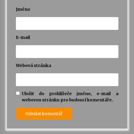
Jméno
E-mail
Webová stránka
Uložit do prohlížeče jméno, e-mail a
webovou stránku pro budoucí komentáře.