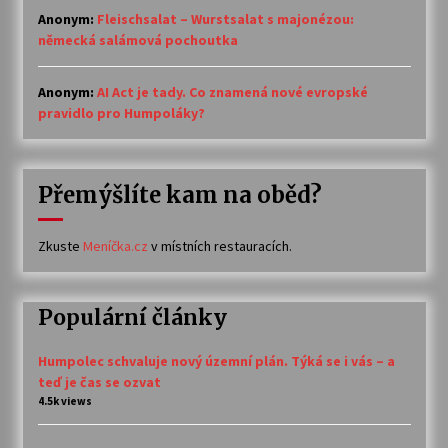
Anonym
:
Fleischsalat – Wurstsalat s majonézou:
německá salámová pochoutka
Anonym
:
AI Act je tady. Co znamená nové evropské
pravidlo pro Humpoláky?
Přemýšlíte kam na oběd?
Zkuste
Meníčka.cz
v místních restauracích.
Populární články
Humpolec schvaluje nový územní plán. Týká se i vás – a
teď je čas se ozvat
4.5k views