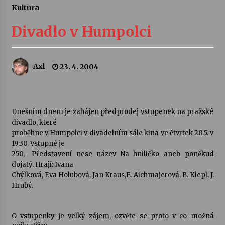
Kultura
Letní koncerty ve Stromovce: Ars Camerata a
Sukuba Ensemble
Divadlo v Humpolci
4. 8. 2026
Vernisáž výstavy Josefíny Duškové: Stávám se
Axl
23. 4. 2004
kapkou
30. 7. 2026
Veselí muzikanti
Dnešním dnem je zahájen předprodej vstupenek na pražské
30. 7. 2026
divadlo, které
proběhne v Humpolci v divadelním sále kina ve čtvrtek 20.5. v
19:30. Vstupné je
250,- Představení nese název Na hniličko aneb poněkud
Pozvánka na integrační festival Quijotova
šedesátka: 28. 7.–1. 8. 2026
dojatý. Hrají: Ivana
28. 7. 2026
Chýlková, Eva Holubová, Jan Kraus,E. Aichmajerová, B. Klepl, J.
Hrubý.
Letní koncerty ve Stromovce: Kolchoz a
Jenakaši
O vstupenky je velký zájem, ozvěte se proto v co možná
28. 7. 2026