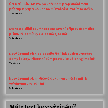
ÚZEMNÍ PLÁN: Město po veřejném projednání mění
přístup k přípravě. Jen na místní části zatím nedošlo
3.3k views
Starosta slíbil navrhnout zastavení příprav územního
plánu. Připomínky ale podávejte dál
3.2k views
Nový územní plán do detailu řídí, jak budou vypadat
domy i ploty. Přízemní dům postavíte už jen výjimečně
2k views
Nový územní plán: klíčový dokument města míří k
veřejnému projednání
1.4k views
Máte text ke zveřejnění?