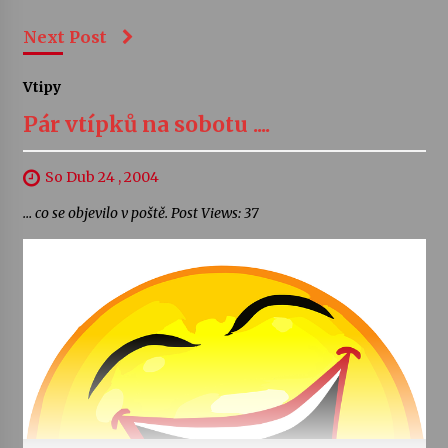
Next Post
Vtipy
Pár vtípků na sobotu ....
So Dub 24 , 2004
… co se objevilo v poště. Post Views: 37