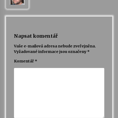
Varhanní recitál Michala Novenka v Klášteře
Želiv
3. 7. 2026
Napsat komentář
Petr Adamec – Malovaný svět
30. 6. 2026
Vaše e-mailová adresa nebude zveřejněna.
Vyžadované informace jsou označeny
*
Komentář
*