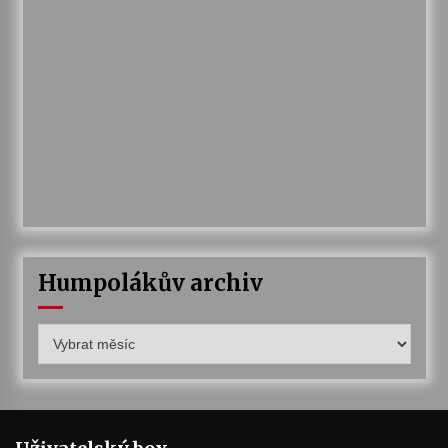
Humpolákův archiv
Humpolákův
archiv