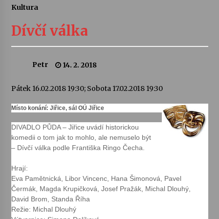
Kultura
Letní koncerty ve Stromovce: Ars Camerata a
Sukuba Ensemble
Dívčí válka
4. 8. 2026
Vernisáž výstavy Josefíny Duškové: Stávám se
Petr
14. 2. 2018
kapkou
30. 7. 2026
Pátek 16.02.2018 19:30; Sobota 17.02.2018 19:30
Veselí muzikanti
Místo konání: Jiřice, sál OÚ Jiřice
30. 7. 2026
DIVADLO PŮDA – Jiřice uvádí historickou
komedii o tom jak to mohlo, ale nemuselo být
– Dívčí válka podle Františka Ringo Čecha.
Pozvánka na integrační festival Quijotova
šedesátka: 28. 7.–1. 8. 2026
Hrají:
28. 7. 2026
Eva Pamětnická, Libor Vincenc, Hana Šimonová, Pavel
Čermák, Magda Krupičková, Josef Pražák, Michal Dlouhý,
Letní koncerty ve Stromovce: Kolchoz a
David Brom, Standa Říha
Jenakaši
Režie: Michal Dlouhý
28. 7. 2026