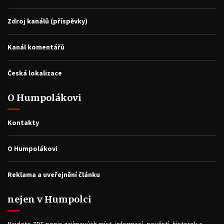
Zdroj kanálů (příspěvky)
Kanál komentářů
Česká lokalizace
O Humpolákovi
Kontakty
O Humpolákovi
Reklama a uveřejnění článku
nejen v Humpolci
Najdete ZDE popis zajímavých míst, informací, pověstí, historek a