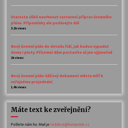
Starosta slíbil navrhnout zastavení příprav územního
plánu. Připomínky ale podávejte dál
3.2k views
Nový územní plán do detailu řídí, jak budou vypadat
domy i ploty. Přízemní dům postavíte už jen výjimečně
2k views
Nový územní plán: klíčový dokument města míří k
veřejnému projednání
1.4k views
Máte text ke zveřejnění?
Pošlete nám ho. Mail je
redakce@humpolak.cz