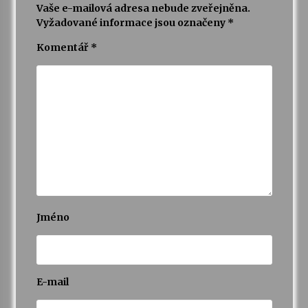
Vaše e-mailová adresa nebude zveřejněna.
Vyžadované informace jsou označeny
*
Varhanní recitál Michala Novenka v Klášteře
Želiv
Komentář
*
3. 7. 2026
Petr Adamec – Malovaný svět
30. 6. 2026
Jméno
E-mail