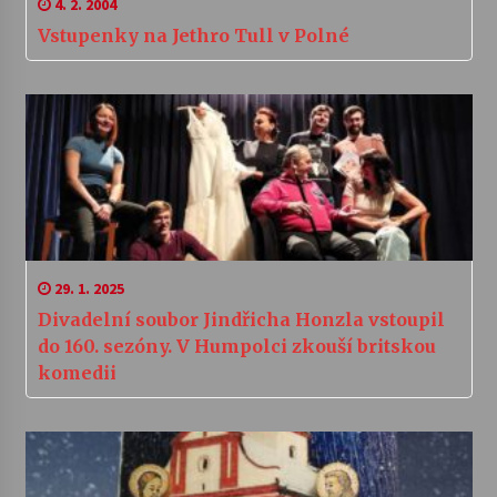
4. 2. 2004
Vstupenky na Jethro Tull v Polné
29. 1. 2025
Divadelní soubor Jindřicha Honzla vstoupil
do 160. sezóny. V Humpolci zkouší britskou
komedii