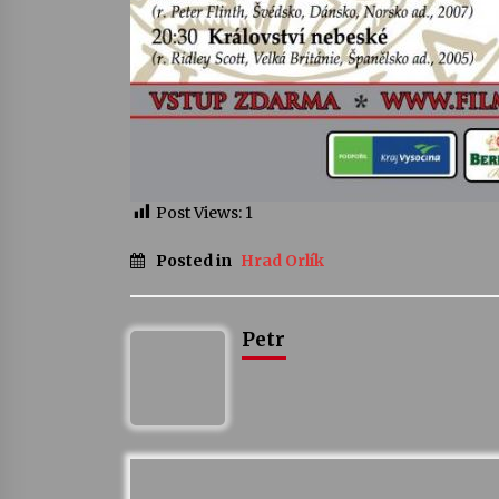
Post Views:
1
Posted in
Hrad Orlík
Petr