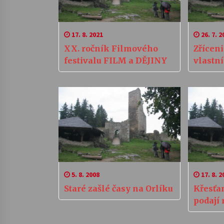
17. 8. 2021
26. 7. 2
XX. ročník Filmového
Zřícen
festivalu FILM a DĚJINY
vlastní
5. 8. 2008
17. 8. 2
Staré zašlé časy na Orlíku
Křesťan
podají