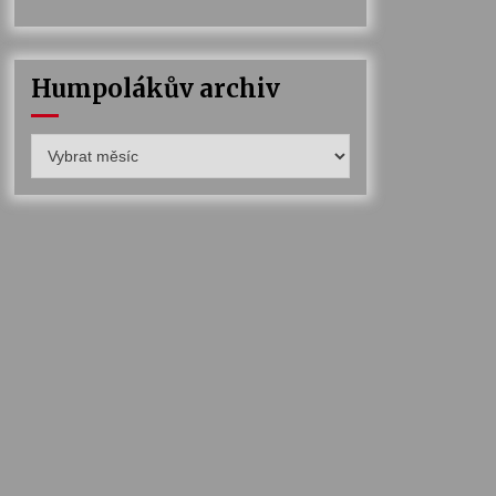
Humpolákův archiv
Humpolákův
archiv