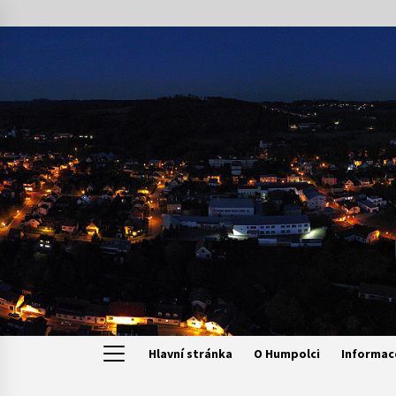
Skip
to
content
Hlavní stránka
O Humpolci
Informac