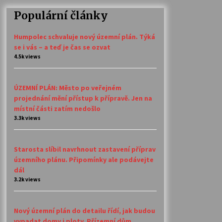
Populární články
Humpolec schvaluje nový územní plán. Týká
se i vás – a teď je čas se ozvat
4.5k views
ÚZEMNÍ PLÁN: Město po veřejném
projednání mění přístup k přípravě. Jen na
místní části zatím nedošlo
3.3k views
Starosta slíbil navrhnout zastavení příprav
územního plánu. Připomínky ale podávejte
dál
3.2k views
Nový územní plán do detailu řídí, jak budou
vypadat domy i ploty. Přízemní dům