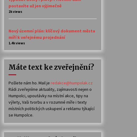
postavíte už jen výjimečně
2k views
Nový územní plán: klíčový dokument města
míří k veřejnému projednání
1.4k views
Máte text ke zveřejnění?
Pošlete nám ho. Mail je
redakce@humpolak.cz
Rádi zveřejníme aktuality, zajímavosti nejen o
Humpolci, upoutávky na místní akce, tipy na
výlety, Vaši tvorbu a v rozumné míře i texty
místních politických uskupení a reklamu týkající
se Humpolce.