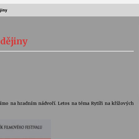
jiny
Vernisáž výstavy Josefíny Duškové:
Stávám se kapkou
 dějiny
30. 7. 2026
Letní koncerty ve Stromovce:
Kolchoz a Jenakaši
28. 7. 2026
s
Vysočinka
17. 7. 2026
přímo na hradním nádvoří. Letos na téma Rytíři na křížových
V
Varhanní recitál Michala Novenka v
Klášteře Želiv
3. 7. 2026