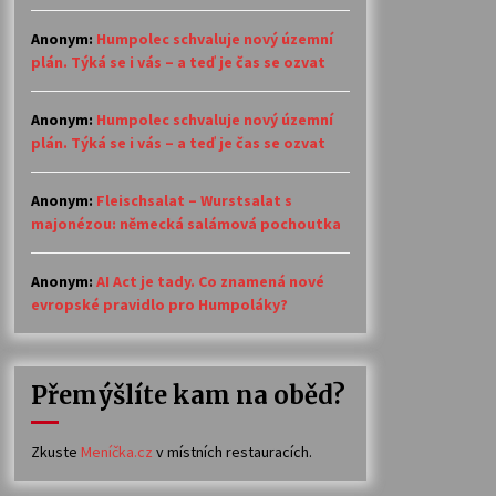
Anonym
:
Humpolec schvaluje nový územní
plán. Týká se i vás – a teď je čas se ozvat
Anonym
:
Humpolec schvaluje nový územní
plán. Týká se i vás – a teď je čas se ozvat
Anonym
:
Fleischsalat – Wurstsalat s
majonézou: německá salámová pochoutka
Anonym
:
AI Act je tady. Co znamená nové
evropské pravidlo pro Humpoláky?
Přemýšlíte kam na oběd?
Zkuste
Meníčka.cz
v místních restauracích.