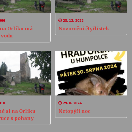
006
28. 12. 2022
ina Orlíku má
Novoroční čtyřlístek
 vodu
010
29. 8. 2024
é si na Orlíku
Netopýří noc
 ruce s pohany