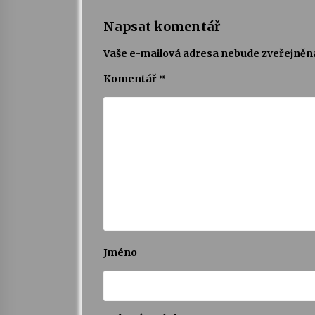
Napsat komentář
Vaše e-mailová adresa nebude zveřejněn
Komentář
*
Jméno