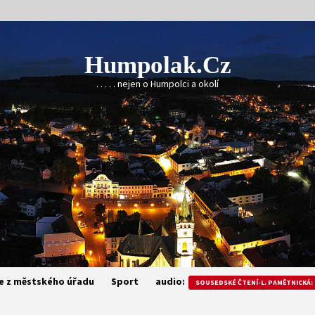
Humpolak.cz
. . . . . nejen o Humpolci a okolí
e z městského úřadu
Sport
audio:
SOUSEDSKÉ ČTENÍ-L. PAMĚTNICKÁ: 