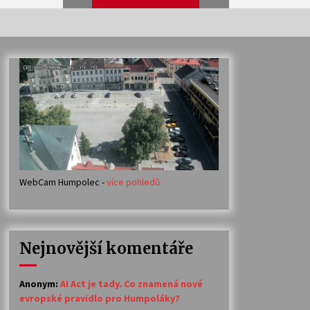
Veselí muzikanti
30. 7. 2026
Votavžatský ploty
23. 7. 2026
WebCam Humpolec -
více pohledů
Ozvěny prázdnin
14. 7. 2026
Nejnovější komentáře
Petr Adamec – Malovaný svět
30. 6. 2026
Anonym
:
AI Act je tady. Co znamená nové
evropské pravidlo pro Humpoláky?