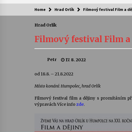
Home
Hrad Orlík
Filmový festival Film a dě
Kam za kulturou?
Hrad Orlík
Letní koncerty ve Stromovce: Ars
Camerata a Sukuba Ensemble
Filmový festival Film a
4. 8. 2026
Pozvánka na integrační festival
Petr
17. 8. 2022
Quijotova šedesátka: 28. 7.–1. 8.
2026
28. 7. 2026
od 18.8. – 21.8.2022
Místo konání: Humpolec, hrad Orlík
Letní koncerty ve Stromovce: Rufu
Miller
22. 7. 2026
Filmový festival film a dějiny s promítáním 
výpravách Více info
zde
.
Za kulturou kousek za Humpolec. 
Želivě ožije odkaz Josefa Čapka
13. 7. 2026