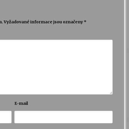
a.
Vyžadované informace jsou označeny
*
E-mail