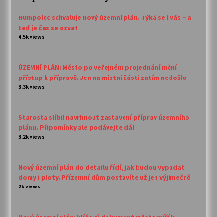
Humpolec schvaluje nový územní plán. Týká se i vás – a
teď je čas se ozvat
4.5k views
ÚZEMNÍ PLÁN: Město po veřejném projednání mění
přístup k přípravě. Jen na místní části zatím nedošlo
3.3k views
Starosta slíbil navrhnout zastavení příprav územního
plánu. Připomínky ale podávejte dál
3.2k views
Nový územní plán do detailu řídí, jak budou vypadat
domy i ploty. Přízemní dům postavíte už jen výjimečně
2k views
Nový územní plán: klíčový dokument města míří k