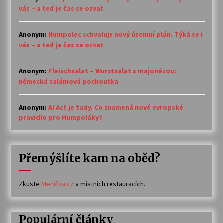
vás – a teď je čas se ozvat
Anonym
:
Humpolec schvaluje nový územní plán. Týká se i
vás – a teď je čas se ozvat
Anonym
:
Fleischsalat – Wurstsalat s majonézou:
německá salámová pochoutka
Anonym
:
AI Act je tady. Co znamená nové evropské
pravidlo pro Humpoláky?
Přemýšlíte kam na oběd?
Zkuste
Meníčka.cz
v místních restauracích.
Populární články