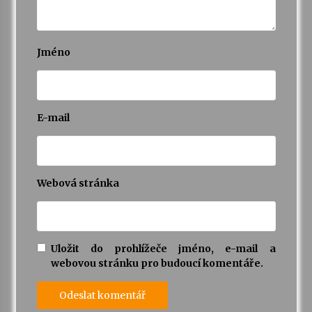
Jméno
E-mail
Webová stránka
Uložit do prohlížeče jméno, e-mail a
webovou stránku pro budoucí komentáře.