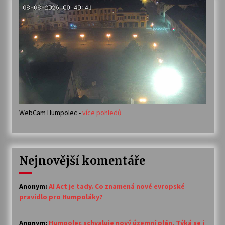
WebCam Humpolec -
více pohledů
Nejnovější komentáře
Anonym
:
AI Act je tady. Co znamená nové evropské
pravidlo pro Humpoláky?
Anonym
:
Humpolec schvaluje nový územní plán. Týká se i