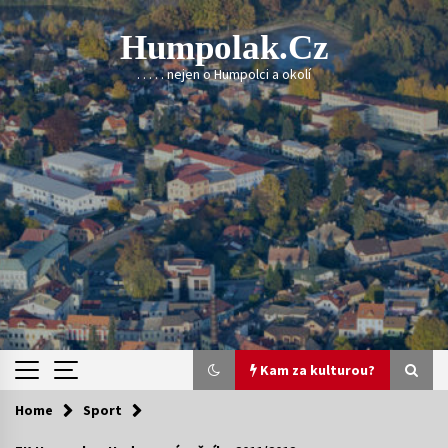
Skip
to
Humpolak.cz
content
. . . . . nejen o Humpolci a okolí
Kam za kulturou?
Home
Sport
Kam za kulturou?