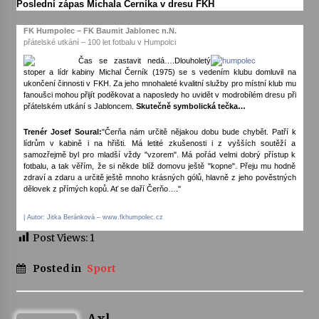
Poslední zápas Michala Černíka v dresu FKH
FK Humpolec – FK Baumit Jablonec n.N.
přátelské utkání – 100 let fotbalu v Humpolci
Čas se zastavit nedá….Dlouholetý
stoper a lídr kabiny Michal Černík (1975) se s vedením klubu domluvil na
ukončení činnosti v FKH. Za jeho mnohaleté kvalitní služby pro místní klub mu
fanoušci mohou přijít poděkovat a naposledy ho uvidět v modrobílém dresu při
přátelském utkání s Jabloncem.
Skutečně symbolická tečka…
Trenér Josef Soural:
"Čerňa nám určitě nějakou dobu bude chybět. Patří k
lídrům v kabině i na hřišti. Má letité zkušenosti i z vyšších soutěží a
samozřejmě byl pro mladší vždy "vzorem". Má pořád velmi dobrý přístup k
fotbalu, a tak věřím, že si někde blíž domovu ještě "kopne". Přeju mu hodně
zdraví a zdaru a určitě ještě mnoho krásných gólů, hlavně z jeho pověstných
dělovek z přímých kopů. Ať se daří Čerňo…."
| Autor:
Jitka Beránková
– www.fkhumpolec.cz
Post Views:
1
Posted in
Sport