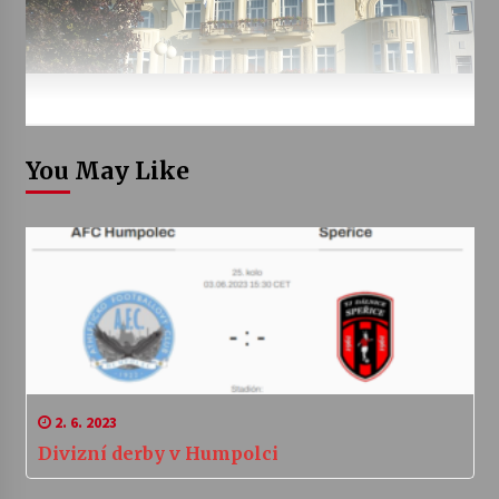
You May Like
2. 6. 2023
Divizní derby v Humpolci