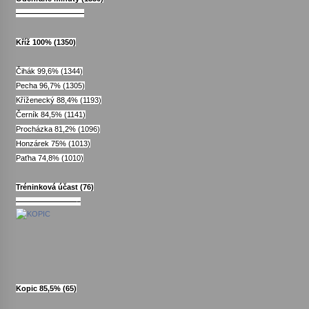
—————————
Varhanní recitál Michala Novenka v Klášteře
Kříž 100% (1350)
Želiv
3. 7. 2026
Čihák 99,6% (1344)
Pecha 96,7% (1305)
Petr Adamec – Malovaný svět
Kříženecký 88,4% (1193)
30. 6. 2026
Černík 84,5% (1141)
Procházka 81,2% (1096)
Honzárek 75% (1013)
Paťha 74,8% (1010)
Tréninková účast (76)
————————–
Kopic 85,5% (65)