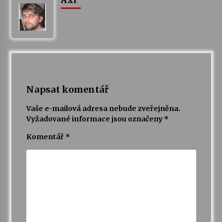
Axl
Napsat komentář
Vaše e-mailová adresa nebude zveřejněna.
Vyžadované informace jsou označeny
*
Komentář
*