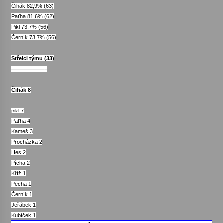
Čihák 82,9% (63)
Paťha 81,6% (62)
Pikl 73,7% (56)
Černík 73,7% (56)
Střelci týmu (33)
——————–
Čihák 8
pikl 7
Paťha 4
Kameš 3
Procházka 2
Hes 2
Pícha 2
Kříž 1
Pecha 1
Černík 1
Jeřábek 1
Kubíček 1