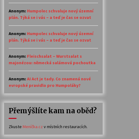
Anonym
:
Humpolec schvaluje nový územní
plán. Týká se i vás – a teď je čas se ozvat
Anonym
:
Humpolec schvaluje nový územní
plán. Týká se i vás – a teď je čas se ozvat
Anonym
:
Fleischsalat – Wurstsalat s
majonézou: německá salámová pochoutka
Anonym
:
AI Act je tady. Co znamená nové
evropské pravidlo pro Humpoláky?
Přemýšlíte kam na oběd?
Zkuste
Meníčka.cz
v místních restauracích.