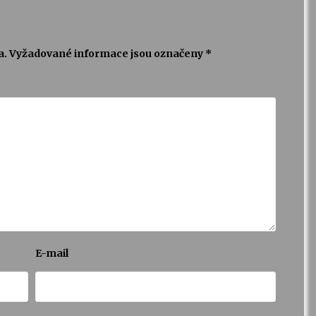
a.
Vyžadované informace jsou označeny
*
E-mail