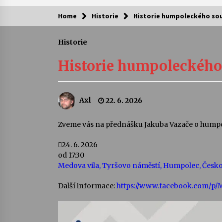
Home
Historie
Historie humpoleckého sou
Kam za kulturou?
Historie
Letní koncerty ve Stromovce: Ars
Camerata a Sukuba Ensemble
Historie humpoleckého
4. 8. 2026
Pozvánka na integrační festival
Axl
22. 6. 2026
Quijotova šedesátka: 28. 7.–1. 8.
2026
28. 7. 2026
Zveme vás na přednášku Jakuba Vazače o humpo
24. 6. 2026
Letní koncerty ve Stromovce: Rufu
Miller
od 17:30
22. 7. 2026
Medova vila, Tyršovo náměstí, Humpolec, Česk
Další informace:
https://www.facebook.com/p/
Za kulturou kousek za Humpolec. 
Želivě ožije odkaz Josefa Čapka
13. 7. 2026