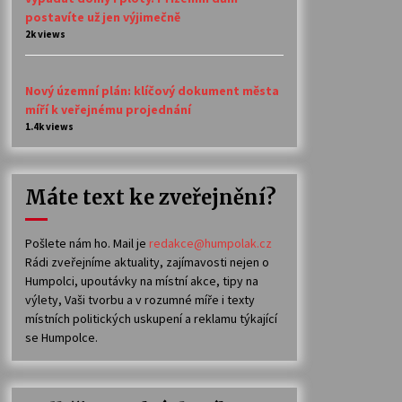
postavíte už jen výjimečně
2k views
Nový územní plán: klíčový dokument města
míří k veřejnému projednání
1.4k views
Máte text ke zveřejnění?
Pošlete nám ho. Mail je
redakce@humpolak.cz
Rádi zveřejníme aktuality, zajímavosti nejen o
Humpolci, upoutávky na místní akce, tipy na
výlety, Vaši tvorbu a v rozumné míře i texty
místních politických uskupení a reklamu týkající
se Humpolce.