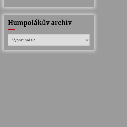
Humpolákův archiv
Humpolákův
archiv