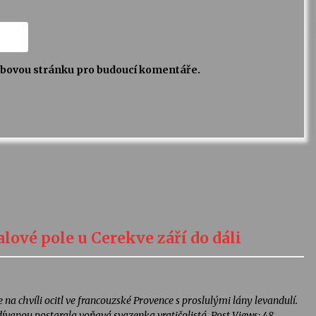
webovou stránku pro budoucí komentáře.
lové pole u Cerekve září do dáli
 na chvíli ocitl ve francouzské Provence s proslulými lány levandulí.
ívanou postarala voňavá svazenka vratičolistá. Post Views: 48