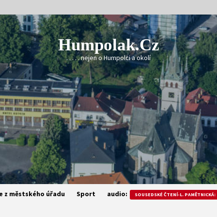
Humpolak.cz
. . . . . nejen o Humpolci a okolí
e z městského úřadu
Sport
audio:
SOUSEDSKÉ ČTENÍ-L. PAMĚTNICKÁ: 