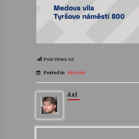
Post Views:
48
Posted in
Historie
Axl