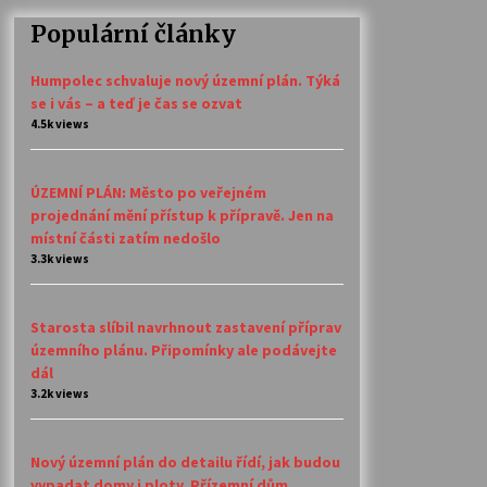
Populární články
Humpolec schvaluje nový územní plán. Týká
se i vás – a teď je čas se ozvat
4.5k views
ÚZEMNÍ PLÁN: Město po veřejném
projednání mění přístup k přípravě. Jen na
místní části zatím nedošlo
3.3k views
Starosta slíbil navrhnout zastavení příprav
územního plánu. Připomínky ale podávejte
dál
3.2k views
Nový územní plán do detailu řídí, jak budou
vypadat domy i ploty. Přízemní dům