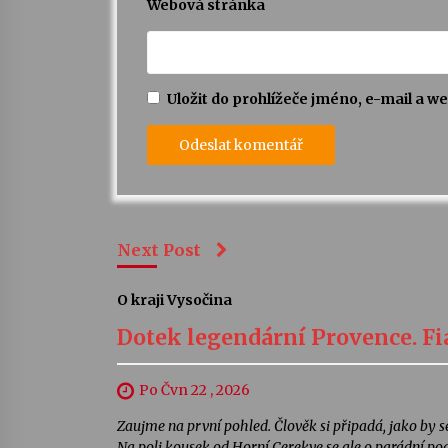
Webová stránka
Uložit do prohlížeče jméno, e-mail a 
Next Post
O kraji Vysočina
Dotek legendární Provence. Fia
Po Čvn 22 , 2026
Zaujme na první pohled. Člověk si připadá, jako by se
Na poli kousek od Horní Cerekve se ale o parádní pod