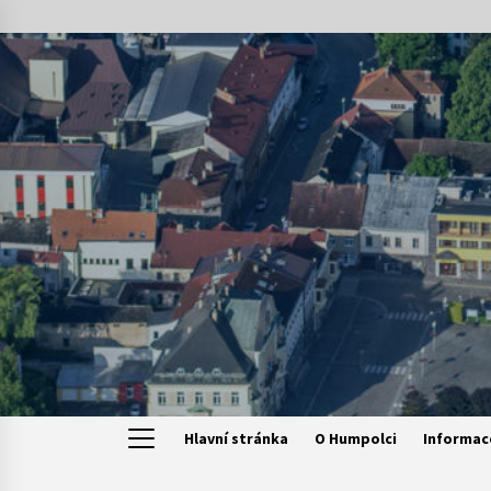
Skip
to
content
Hlavní stránka
O Humpolci
Informac