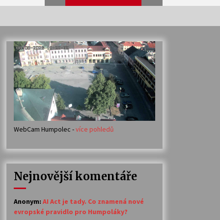
Veselí muzikanti
30. 7. 2026
Votavžatský ploty
23. 7. 2026
WebCam Humpolec -
více pohledů
Ozvěny prázdnin
14. 7. 2026
Nejnovější komentáře
Petr Adamec – Malovaný svět
30. 6. 2026
Anonym
:
AI Act je tady. Co znamená nové
evropské pravidlo pro Humpoláky?