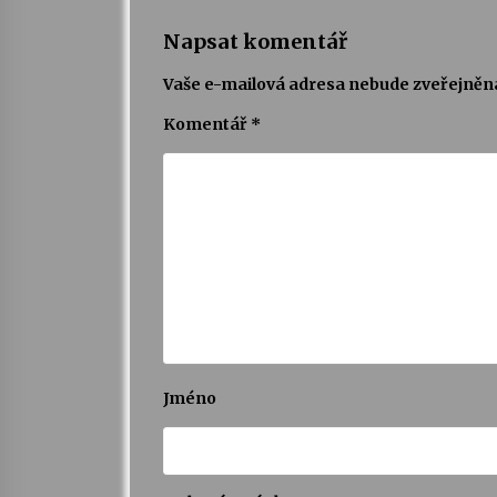
Napsat komentář
Vaše e-mailová adresa nebude zveřejněn
Komentář
*
Jméno