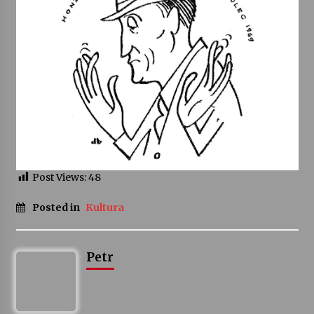
Varhanní recitál Michala Novenka v Klášteře
Želiv
3. 7. 2026
Petr Adamec – Malovaný svět
30. 6. 2026
Post Views:
48
Posted in
Kultura
Petr