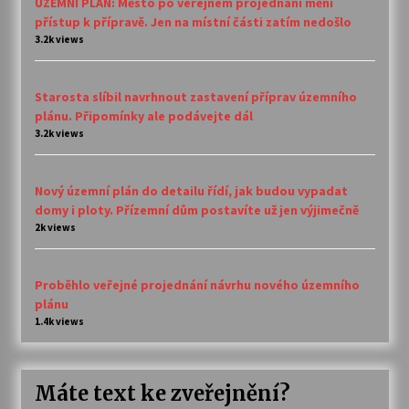
ÚZEMNÍ PLÁN: Město po veřejném projednání mění
přístup k přípravě. Jen na místní části zatím nedošlo
3.2k views
Starosta slíbil navrhnout zastavení příprav územního
plánu. Připomínky ale podávejte dál
3.2k views
Nový územní plán do detailu řídí, jak budou vypadat
domy i ploty. Přízemní dům postavíte už jen výjimečně
2k views
Proběhlo veřejné projednání návrhu nového územního
plánu
1.4k views
Máte text ke zveřejnění?