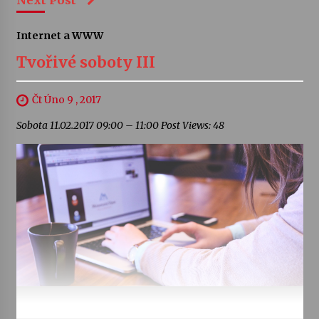
Next Post
Internet a WWW
Tvořivé soboty III
Čt Úno 9 , 2017
Sobota 11.02.2017 09:00 – 11:00 Post Views: 48