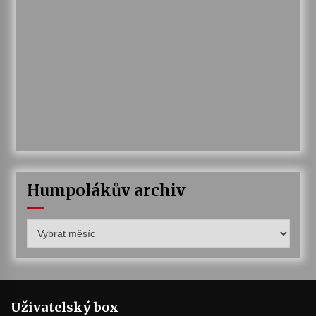
Humpolákův archiv
Humpolákův
archiv
Uživatelský box