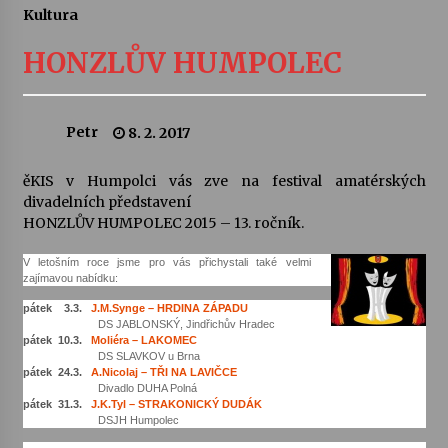
Kultura
Letní koncerty ve Stromovce: Ars Camerata a
Sukuba Ensemble
HONZLŮV HUMPOLEC
4. 8. 2026
Vernisáž výstavy Josefíny Duškové: Stávám se
Petr
8. 2. 2017
kapkou
30. 7. 2026
ěKIS v Humpolci vás zve na festival amatérských
divadelních představení
Veselí muzikanti
HONZLŮV HUMPOLEC 2015 – 13. ročník.
30. 7. 2026
V letošním roce jsme pro vás přichystali také velmi
zajímavou nabídku:
Pozvánka na integrační festival Quijotova
pátek 3.3.
J.M.Synge – HRDINA ZÁPADU
šedesátka: 28. 7.–1. 8. 2026
DS JABLONSKÝ, Jindřichův Hradec
pátek 10.3.
Moliéra – LAKOMEC
28. 7. 2026
DS SLAVKOV u Brna
pátek 24.3.
A.Nicolaj – TŘI NA LAVIČCE
Divadlo DUHA Polná
Letní koncerty ve Stromovce: Kolchoz a
pátek 31.3.
J.K.Tyl – STRAKONICKÝ DUDÁK
Jenakaši
DSJH Humpolec
28. 7. 2026