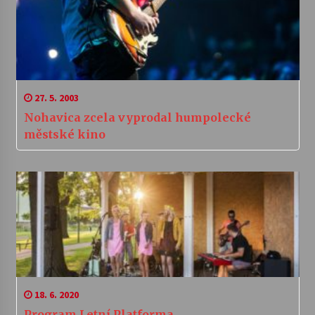
27. 5. 2003
Nohavica zcela vyprodal humpolecké
městské kino
18. 6. 2020
Program Letní Platforma