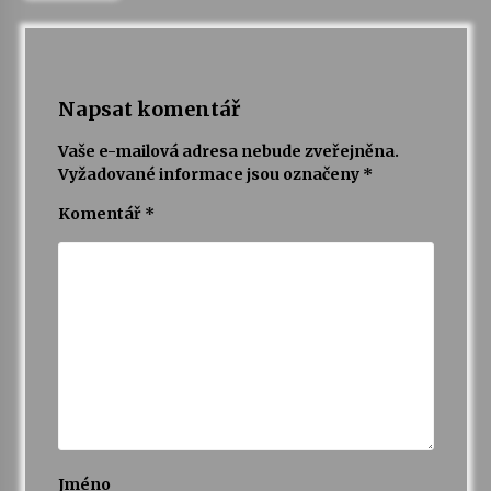
Napsat komentář
Vaše e-mailová adresa nebude zveřejněna.
Vyžadované informace jsou označeny
*
Komentář
*
Jméno