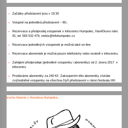
Votavžatský ploty
Začátky představení jsou v 19:30
23. 7. 2026
Vstupné na jednotlivá představení – 80,-
Rezervace a předprodej vstupenek v infocentru Humpolec, Havlíčkovo nám.
91, tel: 565 532 479, mekis@infohumpolec.cz
Letní koncerty ve Stromovce: Rufus Miller
22. 7. 2026
Rezervace jednotlivých vstupenek je možná také on-line
Rezervace abonentek je možná pouze telefonicky nebo osobně v infocentru.
Zahájení předprodeje (jednotlivé vstupenky i abonentky) od 2. února 2017 v
Vysočinka
infocentru
17. 7. 2026
Prodáváme abonentky za 240 Kč. Zakoupením této abonentky získáte
zvýhodněné vstupenky na všechna čtyři představení v rámci festivalu HH.
Ozvěny prázdnin
14. 7. 2026
trochu historie z Honzlova Humpolce..
Za kulturou kousek za Humpolec. V Želivě ožije
odkaz Josefa Čapka
13. 7. 2026