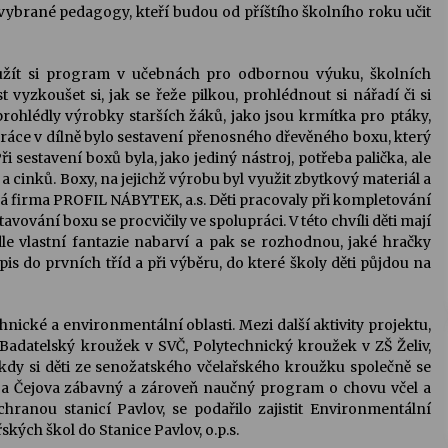
ybrané pedagogy, kteří budou od příštího školního roku učit
užít si program v učebnách pro odbornou výuku, školních
 vyzkoušet si, jak se řeže pilkou, prohlédnout si nářadí či si
 prohlédly výrobky starších žáků, jako jsou krmítka pro ptáky,
áce v dílně bylo sestavení přenosného dřevěného boxu, který
ři sestavení boxů byla, jako jediný nástroj, potřeba palička, ale
 a cinků. Boxy, na jejichž výrobu byl využit zbytkový materiál a
á firma PROFIL NÁBYTEK, a.s. Děti pracovaly při kompletování
vování boxu se procvičily ve spolupráci. V této chvíli děti mají
le vlastní fantazie nabarví a pak se rozhodnou, jaké hračky
is do prvních tříd a při výběru, do které školy děti půjdou na
hnické a environmentální oblasti. Mezi další aktivity projektu,
 Badatelský kroužek v SVČ, Polytechnický kroužek v ZŠ Želiv,
 kdy si děti ze senožatského včelařského kroužku společně se
ic a Čejova zábavný a zároveň naučný program o chovu včel a
chranou stanicí Pavlov, se podařilo zajistit Environmentální
ských škol do Stanice Pavlov, o.p.s.