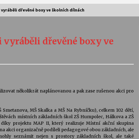
vyráběli dřevěné boxy ve školních dílnách
Vernisáž výstavy Josefíny Duškové:
Stávám se kapkou
 vyráběli dřevěné boxy ve
30. 7. 2026
Letní koncerty ve Stromovce:
Kolchoz a Jenakaši
28. 7. 2026
s
Vysočinka
lizovat několikrát naplánovanou a pak zase rušenou akci pro
17. 7. 2026
Š Smetanova, MŠ Skalka a MŠ Na Rybníčku), celkem 102 dětí,
a návštěvách místních základních škol ZŠ Humpolec, Hálkova a ZŠ
V
Varhanní recitál Michala Novenka v
íky projektu MAP II, který realizuje Místní akční skupina
Klášteře Želiv
 na akci organizačně podíleli pedagogové obou základních, ale
3. 7. 2026
ohly seznámit nejen s prostory základních škol, ale také