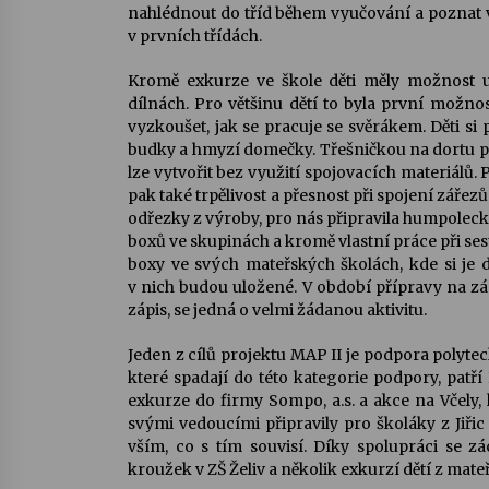
nahlédnout do tříd během vyučování a poznat v
v prvních třídách.
Kromě exkurze ve škole děti měly možnost 
dílnách. Pro většinu dětí to byla první možnost
vyzkoušet, jak se pracuje se svěrákem. Děti si
budky a hmyzí domečky. Třešničkou na dortu pr
lze vytvořit bez využití spojovacích materiálů. P
pak také trpělivost a přesnost při spojení zářezů
odřezky z výroby, pro nás připravila humpoleck
boxů ve skupinách a kromě vlastní práce při sesta
boxy ve svých mateřských školách, kde si je d
v nich budou uložené. V období přípravy na záp
zápis, se jedná o velmi žádanou aktivitu.
Jeden z cílů projektu MAP II je podpora polytec
které spadají do této kategorie podpory, patří
exkurze do firmy Sompo, a.s. a akce na Včely,
svými vedoucími připravily pro školáky z Jiř
vším, co s tím souvisí. Díky spolupráci se zá
kroužek v ZŠ Želiv a několik exkurzí dětí z mateř