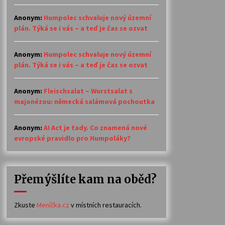
Anonym
:
Humpolec schvaluje nový územní
plán. Týká se i vás – a teď je čas se ozvat
Anonym
:
Humpolec schvaluje nový územní
plán. Týká se i vás – a teď je čas se ozvat
Anonym
:
Fleischsalat – Wurstsalat s
majonézou: německá salámová pochoutka
Anonym
:
AI Act je tady. Co znamená nové
evropské pravidlo pro Humpoláky?
Přemýšlíte kam na oběd?
Zkuste
Meníčka.cz
v místních restauracích.