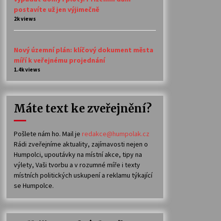
postavíte už jen výjimečně
2k views
Nový územní plán: klíčový dokument města
míří k veřejnému projednání
1.4k views
Máte text ke zveřejnění?
Pošlete nám ho. Mail je
redakce@humpolak.cz
Rádi zveřejníme aktuality, zajímavosti nejen o
Humpolci, upoutávky na místní akce, tipy na
výlety, Vaši tvorbu a v rozumné míře i texty
místních politických uskupení a reklamu týkající
se Humpolce.