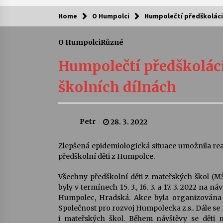
Home
O Humpolci
Humpolečtí předškoláci 
Kam za kulturou?
O Humpolci
Různé
Letní koncerty ve Stromovce: Ars
Camerata a Sukuba Ensemble
Humpolečtí předškoláci
4. 8. 2026
školních dílnách
Pozvánka na integrační festival
Quijotova šedesátka: 28. 7.–1. 8.
2026
Petr
28. 3. 2022
28. 7. 2026
Letní koncerty ve Stromovce: Rufu
Zlepšená epidemiologická situace umožnila rea
Miller
předškolní děti z Humpolce.
22. 7. 2026
Všechny předškolní děti z mateřských škol (M
byly v termínech 15. 3., 16. 3. a 17. 3. 2022 n
Za kulturou kousek za Humpolec. 
Humpolec, Hradská. Akce byla organizována d
Želivě ožije odkaz Josefa Čapka
Společnost pro rozvoj Humpolecka z.s.. Dále se
13. 7. 2026
i mateřských škol. Během návštěvy se děti m