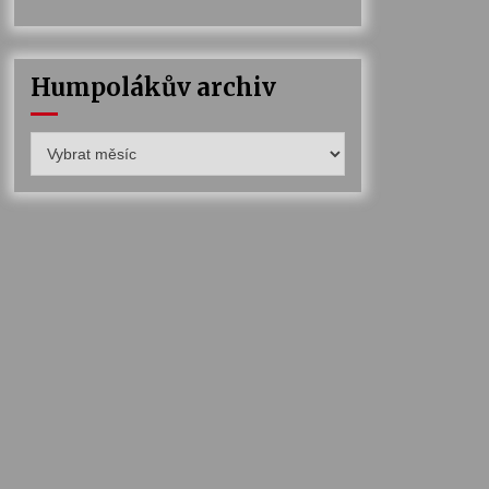
Humpolákův archiv
Humpolákův
archiv