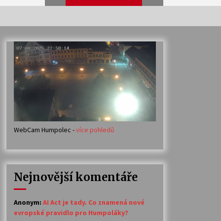
Veselí muzikanti
30. 7. 2026
Votavžatský ploty
23. 7. 2026
WebCam Humpolec -
více pohledů
Ozvěny prázdnin
14. 7. 2026
Nejnovější komentáře
Petr Adamec – Malovaný svět
30. 6. 2026
Anonym
:
AI Act je tady. Co znamená nové
evropské pravidlo pro Humpoláky?