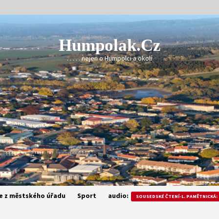
Humpolak.cz
. . . . . nejen o Humpolci a okolí
e z městského úřadu
Sport
audio:
SOUSEDSKÉ ČTENÍ-L. PAMĚTNICKÁ: 