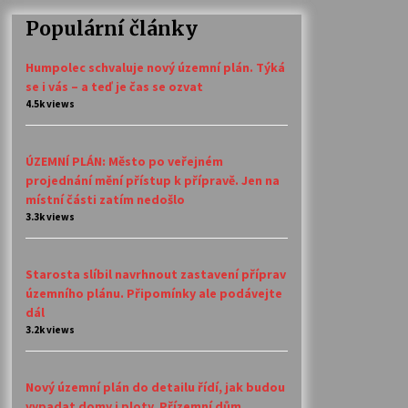
Populární články
Humpolec schvaluje nový územní plán. Týká
se i vás – a teď je čas se ozvat
4.5k views
ÚZEMNÍ PLÁN: Město po veřejném
projednání mění přístup k přípravě. Jen na
místní části zatím nedošlo
3.3k views
Starosta slíbil navrhnout zastavení příprav
územního plánu. Připomínky ale podávejte
dál
3.2k views
Nový územní plán do detailu řídí, jak budou
vypadat domy i ploty. Přízemní dům