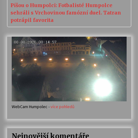
Píšou o Humpolci: Fotbalisté Humpolce
sehráli s Vrchovinou famózní duel. Tatran
potrápil favorita
WebCam Humpolec -
více pohledů
Nejnovější komentáře