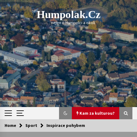
Skip
to
Humpolak.cz
content
. . . . . nejen o Humpolci a okolí
Kam za kulturou?
Home
Sport
Inspirace pohybem
Kam za kulturou?