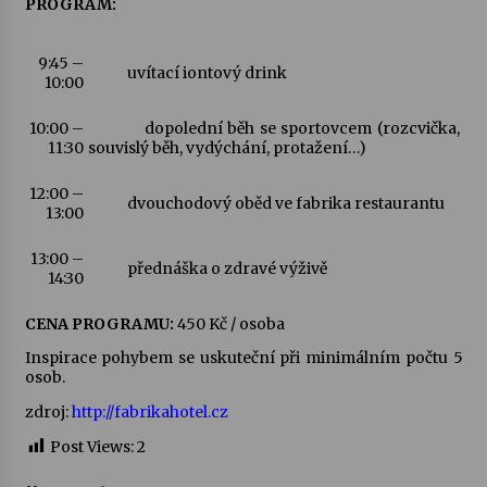
PROGRAM:
Votavžatský ploty
9:45 –
23. 7. 2026
uvítací iontový drink
10:00
10:00 –
dopolední běh se sportovcem (rozcvička,
Letní koncerty ve Stromovce: Rufus Miller
11:30
souvislý běh, vydýchání, protažení…)
22. 7. 2026
12:00 –
dvouchodový oběd ve fabrika restaurantu
13:00
Vysočinka
13:00 –
17. 7. 2026
přednáška o zdravé výživě
14:30
CENA PROGRAMU:
450 Kč / osoba
Ozvěny prázdnin
Inspirace pohybem se uskuteční při minimálním počtu 5
14. 7. 2026
osob.
zdroj:
http://fabrikahotel.cz
Za kulturou kousek za Humpolec. V Želivě ožije
Post Views:
2
odkaz Josefa Čapka
13. 7. 2026