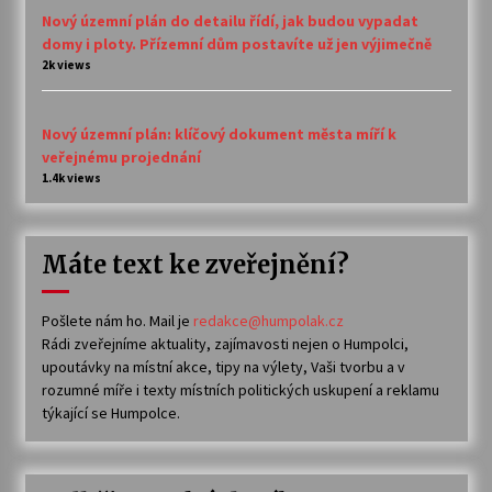
Nový územní plán do detailu řídí, jak budou vypadat
domy i ploty. Přízemní dům postavíte už jen výjimečně
2k views
Nový územní plán: klíčový dokument města míří k
veřejnému projednání
1.4k views
Máte text ke zveřejnění?
Pošlete nám ho. Mail je
redakce@humpolak.cz
Rádi zveřejníme aktuality, zajímavosti nejen o Humpolci,
upoutávky na místní akce, tipy na výlety, Vaši tvorbu a v
rozumné míře i texty místních politických uskupení a reklamu
týkající se Humpolce.