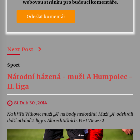
webovou stránku pro budoucí komentáře.
Next Post
Sport
Národní házená - muži A Humpolec -
II. liga
St Dub 30 , 2014
Na hřišti Vítkovic muži „A“ na body nedosáhli. Muži „A“ odehráli
další utkání 2. ligy v Albrechtičkách. Post Views: 2