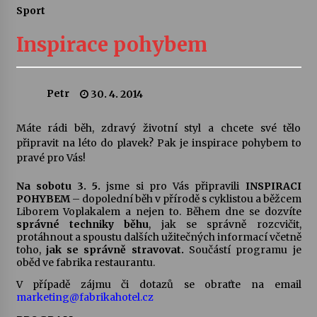
Sport
Letní koncerty ve Stromovce: Ars Camerata a
Sukuba Ensemble
Inspirace pohybem
4. 8. 2026
Vernisáž výstavy Josefíny Duškové: Stávám se
Petr
30. 4. 2014
kapkou
30. 7. 2026
Máte rádi běh, zdravý životní styl a chcete své tělo
připravit na léto do plavek? Pak je inspirace pohybem to
Veselí muzikanti
pravé pro Vás!
30. 7. 2026
Na sobotu 3. 5.
jsme si pro Vás připravili
INSPIRACI
POHYBEM
– dopolední běh v přírodě s cyklistou a běžcem
Liborem Voplakalem a nejen to. Během dne se dozvíte
Pozvánka na integrační festival Quijotova
správné techniky běhu
, jak se správně rozcvičit,
šedesátka: 28. 7.–1. 8. 2026
protáhnout a spoustu dalších užitečných informací včetně
28. 7. 2026
toho,
jak se správně stravovat.
Součástí programu je
oběd ve fabrika restaurantu.
Letní koncerty ve Stromovce: Kolchoz a
V případě zájmu či dotazů se obraťte na email
Jenakaši
marketing@fabrikahotel.cz
28. 7. 2026