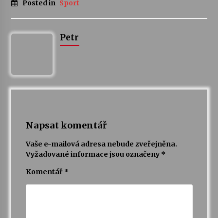
Posted in
Sport
Varhanní recitál Michala Novenka v Klášteře
Želiv
Petr
3. 7. 2026
Petr Adamec – Malovaný svět
30. 6. 2026
Napsat komentář
Vaše e-mailová adresa nebude zveřejněna.
Vyžadované informace jsou označeny
*
Komentář
*