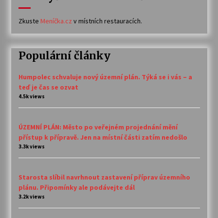
Zkuste
Meníčka.cz
v místních restauracích.
Populární články
Humpolec schvaluje nový územní plán. Týká se i vás – a
teď je čas se ozvat
4.5k views
ÚZEMNÍ PLÁN: Město po veřejném projednání mění
přístup k přípravě. Jen na místní části zatím nedošlo
3.3k views
Starosta slíbil navrhnout zastavení příprav územního
plánu. Připomínky ale podávejte dál
3.2k views