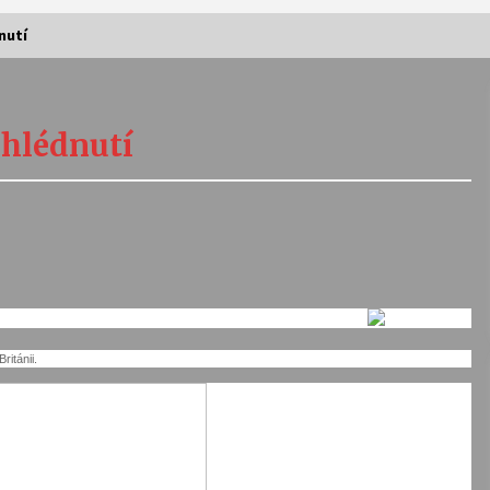
nutí
Vernisáž výstavy Josefíny Duškové:
Stávám se kapkou
ohlédnutí
30. 7. 2026
Letní koncerty ve Stromovce:
Kolchoz a Jenakaši
28. 7. 2026
s
Vysočinka
17. 7. 2026
itánii.
V
Varhanní recitál Michala Novenka v
Klášteře Želiv
3. 7. 2026