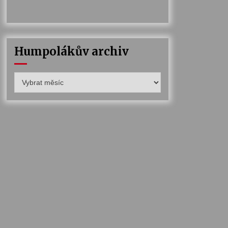
Humpolákův archiv
Humpolákův
archiv