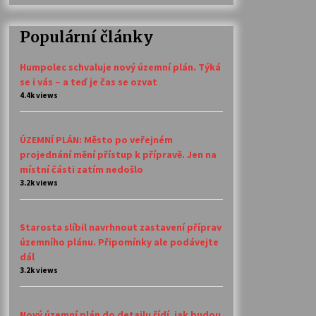
Populární články
Humpolec schvaluje nový územní plán. Týká
se i vás – a teď je čas se ozvat
4.4k views
ÚZEMNÍ PLÁN: Město po veřejném
projednání mění přístup k přípravě. Jen na
místní části zatím nedošlo
3.2k views
Starosta slíbil navrhnout zastavení příprav
územního plánu. Připomínky ale podávejte
dál
3.2k views
Nový územní plán do detailu řídí, jak budou