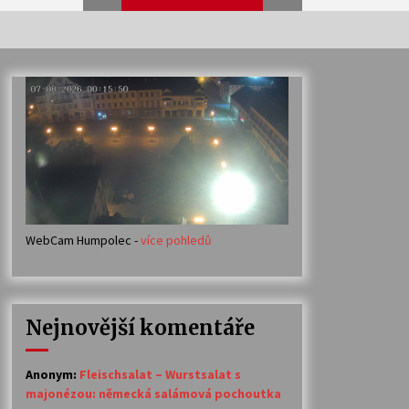
Veselí muzikanti
30. 7. 2026
Votavžatský ploty
23. 7. 2026
WebCam Humpolec -
více pohledů
Ozvěny prázdnin
14. 7. 2026
Nejnovější komentáře
Petr Adamec – Malovaný svět
30. 6. 2026
Anonym
:
Fleischsalat – Wurstsalat s
majonézou: německá salámová pochoutka