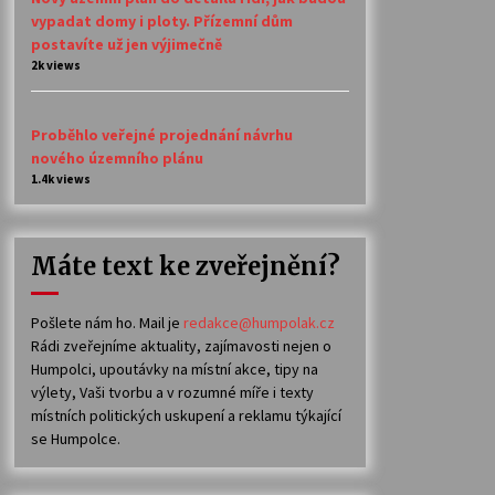
vypadat domy i ploty. Přízemní dům
postavíte už jen výjimečně
2k views
Proběhlo veřejné projednání návrhu
nového územního plánu
1.4k views
Máte text ke zveřejnění?
Pošlete nám ho. Mail je
redakce@humpolak.cz
Rádi zveřejníme aktuality, zajímavosti nejen o
Humpolci, upoutávky na místní akce, tipy na
výlety, Vaši tvorbu a v rozumné míře i texty
místních politických uskupení a reklamu týkající
se Humpolce.