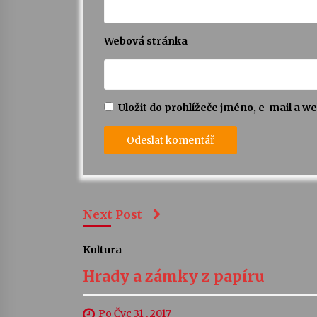
Webová stránka
Uložit do prohlížeče jméno, e-mail a 
Next Post
Kultura
Hrady a zámky z papíru
Po Čvc 31 , 2017