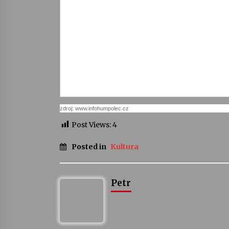
zdroj: www.infohumpolec.cz
Post Views:
4
Posted in
Kultura
Petr