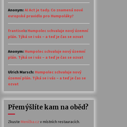
Anonym
:
AI Act je tady. Co znamená nové
evropské pravidlo pro Humpoláky?
frantisek
:
Humpolec schvaluje nový územní
plán. Týká se i vás – a teď je čas se ozvat
Anonym
:
Humpolec schvaluje nový územní
plán. Týká se i vás – a teď je čas se ozvat
Ulrich Marsch
:
Humpolec schvaluje nový
územní plán. Týká se i vás – a teď je čas se
ozvat
Přemýšlíte kam na oběd?
Zkuste
Meníčka.cz
v místních restauracích.