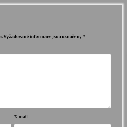
a.
Vyžadované informace jsou označeny
*
E-mail