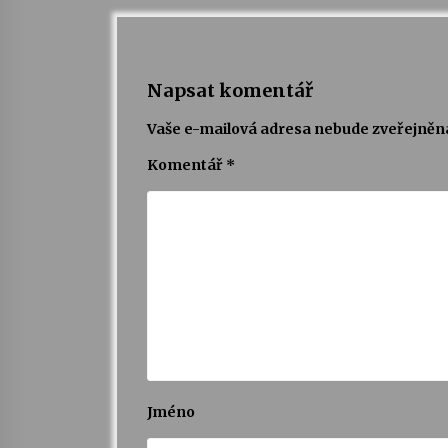
Napsat komentář
Vaše e-mailová adresa nebude zveřejněn
Komentář
*
Jméno