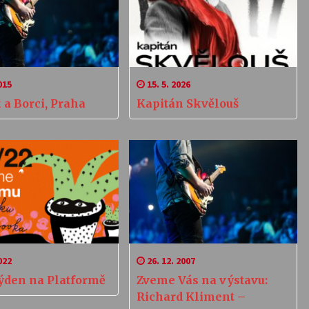
015
15. 5. 2026
 a Borci, Praha
Kapitán Skvělouš
022
26. 12. 2007
týden na Platformě
Zveme Vás na výstavu:
Richard Kliment –