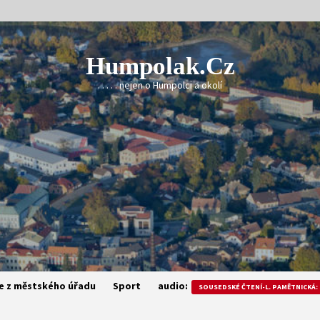
Humpolak.cz
. . . . . nejen o Humpolci a okolí
e z městského úřadu
Sport
audio:
SOUSEDSKÉ ČTENÍ-L. PAMĚTNICKÁ: 