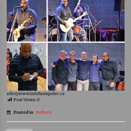
zdorj:www.infohumpolec.cz
Post Views:
0
Posted in
Kultura