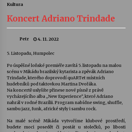
Kultura
Letní koncerty ve Stromovce: Ars Camerata a
Sukuba Ensemble
Koncert Adriano Trindade
4. 8. 2026
Vernisáž výstavy Josefíny Duškové: Stávám se
Petr
4. 11. 2022
kapkou
30. 7. 2026
5. Listopadu, Humpolec
Veselí muzikanti
Po úspěšné loňské premiéře zavítá 5. listopadu na malou
30. 7. 2026
scénu v Mikádu brazilský kytarista a zpěvák Adriano
Trindade, kterého doprovodí quARTet místních
hudebníků pod taktovkou Martina Dvořáka.
Na koncertě uslyšíte přinese nové písně z právě
Pozvánka na integrační festival Quijotova
šedesátka: 28. 7.–1. 8. 2026
vycházejícího alba „New Experience“, které Adriano
28. 7. 2026
nahrál v rodné Brazílii. Program nabídne swing, shuffle,
sambu jazz, funk, africké styly i sambu rock.
Letní koncerty ve Stromovce: Kolchoz a
Na malé scéně Mikáda vytvoříme klubové prostředí,
Jenakaši
budete moci posedět či postát u stolečků, po libosti
28. 7. 2026