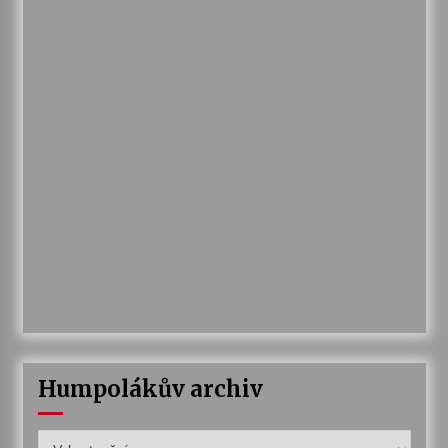
Humpolákův archiv
Humpolákův