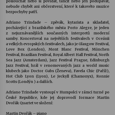
poslouchat nebo si povídat, tančit nebo jen podupávat,
nebude chybět ani občerstvení, které k takovéto muzice
Votavžatský ploty
bezpochyby patří.
23. 7. 2026
Adriano Trindade – zpěvák, kytarista a skladatel,
pocházející z brazilského města Porto Alegre, je jeden
z nejuznávanějších současných interpretů moderní
Letní koncerty ve Stromovce: Rufus Miller
samby. Koncertoval na největších festivalech v Oceánii
22. 7. 2026
a velkých evropských festivalech, jako je Glasgow Festival,
Love Box (London), Mont Blanc Festival, München
Festival, Brazilian Festival, Royal Albert Hall Festival, North
Vysočinka
Sea Jazz (Amsterdam), Jazz Festival Prague, Edinburgh
17. 7. 2026
Jazz Festival, hrál v renomovaných jazz a world music
klubech jako Doctor Gabs (Ženeva), Favela Chic (Paříž),
Hot Club Lyon (Lyon), Le Jeckyll (Chamonyx), Ronnie
Ozvěny prázdnin
Scotts (Londýn ) a dalších.
14. 7. 2026
Adriano Trindade vystoupí v Humpolci v rámci turné po
České Republice, kde jej doprovodí formace Martin
Dvořák Quartet ve složení:
Za kulturou kousek za Humpolec. V Želivě ožije
odkaz Josefa Čapka
Martin Dvořák – piano
13. 7. 2026