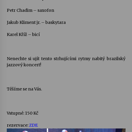
Petr Chadim – saxofon
Varhanní recitál Michala Novenka v Klášteře
Želiv
Jakub Kliment jr. – baskytara
3. 7. 2026
Karel Kříž – bicí
Petr Adamec – Malovaný svět
30. 6. 2026
Nenechte si ujít tento strhujícími rytmy nabitý brazilský
jazzový koncert!
Těšíme se na Vás.
Vstupné: 150 Kč
rezervace:
ZDE