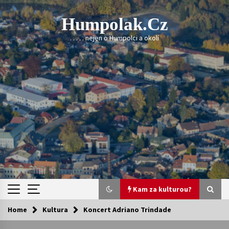
Skip
to
Humpolak.cz
content
. . . . . nejen o Humpolci a okolí
Kam za kulturou?
Home
Kultura
Koncert Adriano Trindade
Kam za kulturou?