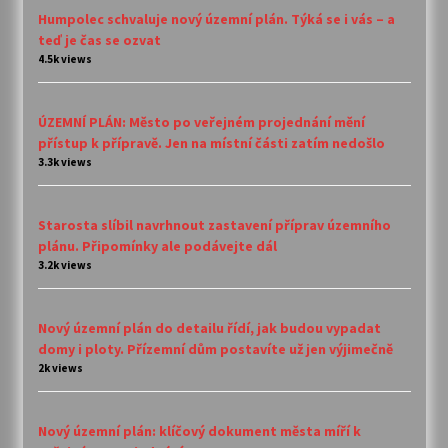
Humpolec schvaluje nový územní plán. Týká se i vás – a
teď je čas se ozvat
4.5k views
ÚZEMNÍ PLÁN: Město po veřejném projednání mění
přístup k přípravě. Jen na místní části zatím nedošlo
3.3k views
Starosta slíbil navrhnout zastavení příprav územního
plánu. Připomínky ale podávejte dál
3.2k views
Nový územní plán do detailu řídí, jak budou vypadat
domy i ploty. Přízemní dům postavíte už jen výjimečně
2k views
Nový územní plán: klíčový dokument města míří k