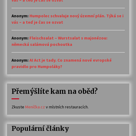
vás – a teď je čas se ozvat
Anonym
:
Humpolec schvaluje nový územní plán. Týká se i
vás – a teď je čas se ozvat
Anonym
:
Fleischsalat – Wurstsalat s majonézou:
německá salámová pochoutka
Anonym
:
AI Act je tady. Co znamená nové evropské
pravidlo pro Humpoláky?
Přemýšlíte kam na oběd?
Zkuste
Meníčka.cz
v místních restauracích.
Populární články