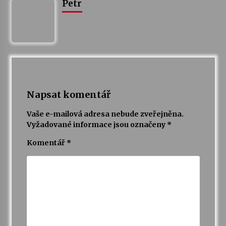
Petr
Napsat komentář
Vaše e-mailová adresa nebude zveřejněna.
Vyžadované informace jsou označeny
*
Komentář
*