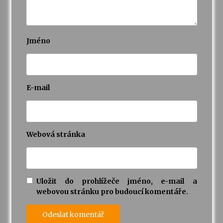
Jméno
E-mail
Webová stránka
Uložit do prohlížeče jméno, e-mail a
webovou stránku pro budoucí komentáře.