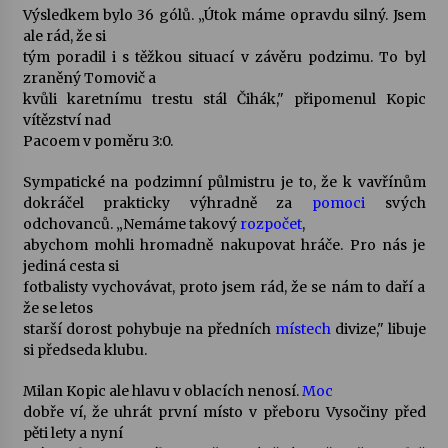
Výsledkem bylo 36 gólů. „Útok máme opravdu silný. Jsem
ale rád, že si
Varhanní recitál Michala Novenka v Klášteře
tým poradil i s těžkou situací v závěru podzimu. To byl
Želiv
zraněný Tomovič a
3. 7. 2026
kvůli karetnímu trestu stál Čihák," připomenul Kopic
vítězství nad
Pacoem v poměru 3:0.
Petr Adamec – Malovaný svět
30. 6. 2026
Sympatické na podzimní půlmistru je to, že k vavřínům
dokráčel prakticky výhradně za
pomoci
svých
odchovanců. „Nemáme takový
rozpočet
,
abychom mohli hromadně nakupovat hráče. Pro nás je
jediná cesta si
fotbalisty vychovávat, proto jsem rád, že se nám to daří a
že se letos
starší dorost pohybuje na předních
místech
divize," libuje
si předseda klubu.
Milan Kopic ale hlavu v oblacích nenosí.
Moc
dobře ví, že uhrát první místo v přeboru Vysočiny před
pěti lety a nyní