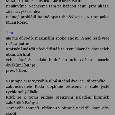
Možná to bude alibistické, ale o divizi zatím
nemluvíme. Nechceme tam za každou cenu. Jaro ukáže,
Votavžatský ploty
zda na vyšší soutěž
23. 7. 2026
máme," prohlásil hodně opatrně předseda FK Humpolec
Milan Kopic.
Ten
Letní koncerty ve Stromovce: Rufus Miller
ale má důvod k maximální spokojenosti. „Snad ještě více
22. 7. 2026
než samotné
umístění mě těší předváděná hra. Tým hlavně v domácích
utkáních hrál
Vysočinka
velmi útočně, padalo hodně branek, což se muselo
17. 7. 2026
divákům líbit," je
přesvědčen.
V Humpolci se vytvořila silná útočná dvojice. Důrazného
Ozvěny prázdnin
zakončovatele Pikla doplňuje zkušený a stále ještě
14. 7. 2026
rychlonohý Čihák.
Když se k tomu přidalo ofenzivní naladění krajních
záložníků Paťhy a
Za kulturou kousek za Humpolec. V Želivě ožije
Tomoviče, soupeři většinou v obraně nevěděli, kam dřív
odkaz Josefa Čapka
skočit.
13. 7. 2026