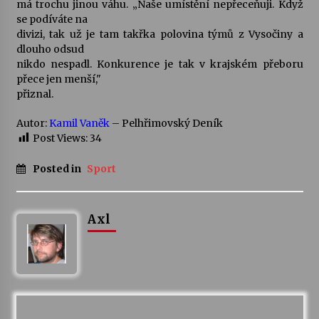
má trochu jinou váhu. „Naše umístění nepřeceňuji. Když
se podíváte na
divizi, tak už je tam takřka polovina týmů z Vysočiny a
dlouho odsud
nikdo nespadl. Konkurence je tak v krajském přeboru
přece jen menší,"
přiznal.
Autor:
Kamil Vaněk
– Pelhřimovský Deník
Post Views:
34
Posted in
Sport
Axl