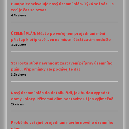
Humpolec schvaluje nový územní plán. Týká se i vás – a
teď je čas se ozvat
4.4k views
ÚZEMNÍ PLÁN: Město po veřejném projednání mění
přístup k přípravě. Jen na místní části zatím nedošlo
3.2k views
Starosta slíbil navrhnout zastavení příprav územního
plánu. Připomínky ale podávejte dál
3.2k views
Nový územní plán do detailu řídí, jak budou vypadat
domy i ploty. Přízemní dům postavíte už jen výjimečně
2k views
Proběhlo veřejné projednání návrhu nového územního
plánu