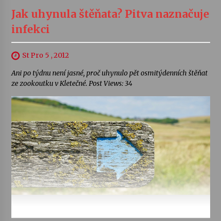
Jak uhynula štěňata? Pitva naznačuje
infekci
St Pro 5 , 2012
Ani po týdnu není jasné, proč uhynulo pět osmitýdenních štěňat
ze zookoutku v Kletečné. Post Views: 34