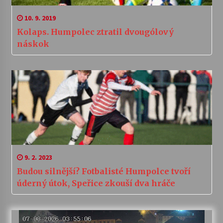
10. 9. 2019
Kolaps. Humpolec ztratil dvougólový
náskok
9. 2. 2023
Budou silnější? Fotbalisté Humpolce tvoří
úderný útok, Speřice zkouší dva hráče