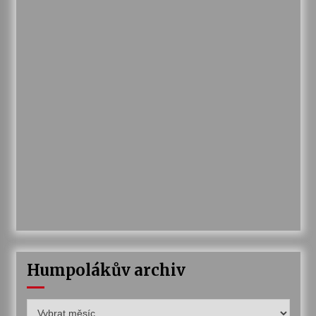
Humpolákův archiv
Humpolákův