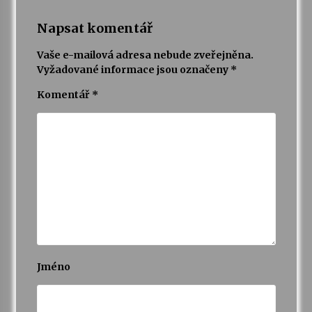
Napsat komentář
Vaše e-mailová adresa nebude zveřejněna.
Vyžadované informace jsou označeny
*
Komentář
*
Jméno