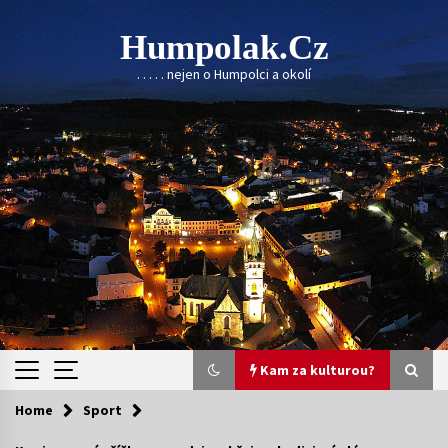
Skip
to
Humpolak.cz
content
. . . . . nejen o Humpolci a okolí
Kam za kulturou?
Home
Sport
Kam za kulturou?