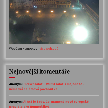
WebCam Humpolec -
více pohledů
Nejnovější komentáře
Anonym
:
Fleischsalat – Wurstsalat s majonézou:
německá salámová pochoutka
Anonym
:
AI Act je tady. Co znamená nové evropské
pravidlo pro Humpoláky?