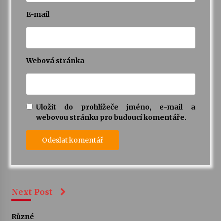
E-mail
Webová stránka
Uložit do prohlížeče jméno, e-mail a
webovou stránku pro budoucí komentáře.
Next Post
Různé