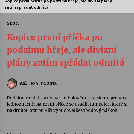
Kopice první příčka po podzimu hřeje, ale divizní plány
zatím spřádat odmítá
Letní koncerty ve Stromovce: Ars Camerata a
Sukuba Ensemble
4. 8. 2026
Sport
Kopice první příčka po
Vernisáž výstavy Josefíny Duškové: Stávám se
kapkou
podzimu hřeje, ale divizní
30. 7. 2026
plány zatím spřádat odmítá
Veselí muzikanti
30. 7. 2026
Axl
4. 12. 2012
Pozvánka na integrační festival Quijotova
šedesátka: 28. 7.–1. 8. 2026
Podzim rozdal karty ve fotbalovém krajském přeboru
28. 7. 2026
jednoznačně. Na první příčce se usadil Humpolec, který si
na druhou Starou Říši vybudoval šestibodový náskok.
Letní koncerty ve Stromovce: Kolchoz a
Jenakaši
28. 7. 2026