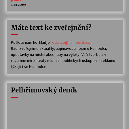
1.4k views
Máte text ke zveřejnění?
Pošlete nám ho. Mail je
redakce@humpolak.cz
Rádi zveřejníme aktuality, zajímavosti nejen o Humpolci,
upoutávky na místní akce, tipy na výlety, Vaši tvorbu a v
rozumné míře i texty místních politických uskupení a reklamu
týkající se Humpolce.
Pelhřimovský deník