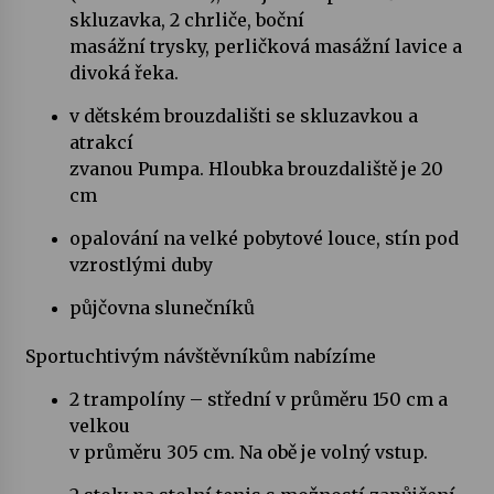
skluzavka, 2 chrliče, boční
masážní trysky, perličková masážní lavice a
Letní koncerty ve Stromovce: Kolchoz a
Jenakaši
divoká řeka.
28. 7. 2026
v dětském brouzdališti se skluzavkou a
atrakcí
Votavžatský ploty
zvanou Pumpa. Hloubka brouzdaliště je 20
23. 7. 2026
cm
opalování na velké pobytové louce, stín pod
Letní koncerty ve Stromovce: Rufus Miller
vzrostlými duby
22. 7. 2026
půjčovna slunečníků
Vysočinka
Sportuchtivým návštěvníkům nabízíme
17. 7. 2026
2 trampolíny – střední v průměru 150 cm a
velkou
Ozvěny prázdnin
v průměru 305 cm. Na obě je volný vstup.
14. 7. 2026