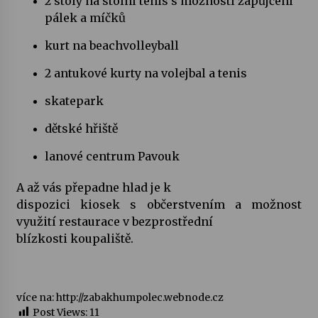
2 stoly na stolní tenis s možností zapůjčení
pálek a míčků
Za kulturou kousek za Humpolec. V Želivě ožije
kurt na beachvolleyball
odkaz Josefa Čapka
13. 7. 2026
2 antukové kurty na volejbal a tenis
skatepark
Varhanní recitál Michala Novenka v Klášteře
Želiv
3. 7. 2026
dětské hřiště
lanové centrum Pavouk
A až vás přepadne hlad je k
dispozici kiosek s občerstvením a možnost
využití restaurace v bezprostřední
blízkosti koupaliště.
více na: http://zabakhumpolec.webnode.cz
Post Views:
11