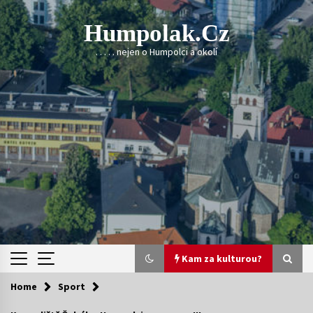
Skip
to
Humpolak.cz
content
. . . . . nejen o Humpolci a okolí
Kam za kulturou?
Home
Sport
Kam za kulturou?