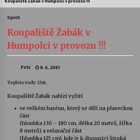
Koupaliště Žabák v Humpolci v provozu !!!
Divadélka pro děti: Kašpárek v dračí jeskyni
Sport
10. 8. 2026
Koupaliště Žabák v
Letní koncerty ve Stromovce: Ars Camerata a
Humpolci v provozu !!!
Sukuba Ensemble
4. 8. 2026
Petr
8. 6. 2015
Vernisáž výstavy Josefíny Duškové: Stávám se
kapkou
30. 7. 2026
Teplota vody: 23st.
Koupaliště Žabák nabízí vyžití
Veselí muzikanti
30. 7. 2026
ve velkém bazénu, který se dělí na plaveckou
část
(hloubka 130 – 180 cm, délka 20 metrů, šířka
Pozvánka na integrační festival Quijotova
šedesátka: 28. 7.–1. 8. 2026
8 metrů) a relaxační část
28. 7. 2026
(hloubka 125 cm), kde je k dispozici široká