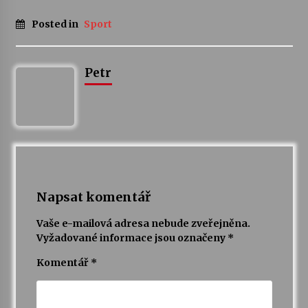
Posted in
Sport
Petr
Napsat komentář
Vaše e-mailová adresa nebude zveřejněna.
Vyžadované informace jsou označeny
*
Komentář
*