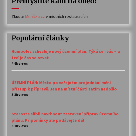
Přemýšlíte kam na oběd?
Zkuste
Meníčka.cz
v místních restauracích.
Populární články
Humpolec schvaluje nový územní plán. Týká se i vás – a
teď je čas se ozvat
4.6k views
ÚZEMNÍ PLÁN: Město po veřejném projednání mění
přístup k přípravě. Jen na místní části zatím nedošlo
3.3k views
Starosta slíbil navrhnout zastavení příprav územního
plánu. Připomínky ale podávejte dál
3.2k views