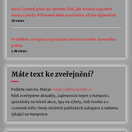
Nový územní plán do detailu řídí, jak budou vypadat
domy i ploty. Přízemní dům postavíte už jen výjimečně
2k views
Proběhlo veřejné projednání návrhu nového územního
plánu
1.4k views
Máte text ke zveřejnění?
Pošlete nám ho. Mail je
redakce@humpolak.cz
Rádi zveřejníme aktuality, zajímavosti nejen o Humpolci,
upoutávky na místní akce, tipy na výlety, Vaši tvorbu a v
rozumné míře i texty místních politických uskupení a reklamu
týkající se Humpolce.