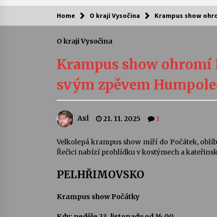
Home
O kraji Vysočina
Krampus show ohro
Kam za kulturou?
O kraji Vysočina
Letní koncerty ve Stromovce: Ars
Camerata a Sukuba Ensemble
Krampus show ohromí P
4. 8. 2026
svým zpěvem Humpole
Pozvánka na integrační festival
Quijotova šedesátka: 28. 7.–1. 8.
2026
Axl
21. 11. 2025
1
28. 7. 2026
Letní koncerty ve Stromovce: Rufu
Velkolepá krampus show míří do Počátek, oblí
Miller
Řečici nabízí prohlídku v kostýmech a kateřins
22. 7. 2026
PELHŘIMOVSKO
Za kulturou kousek za Humpolec. 
Želivě ožije odkaz Josefa Čapka
Krampus show Počátky
13. 7. 2026
Kdy: neděle 23. listopadu od 16.00