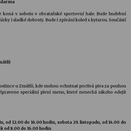
 zdarma
se koná v sobotu v obrataňské sportovní hale. Bude hudební
rky i sladké dobroty. Bude i zpívání koled s kytarou. Součástí
mátlů
o hostince u Zmátlů, kde mohou ochutnat poctivá piva za pouhou
připraveno speciální pivní menu, které nenechá nikoho odejít
du, od 12.00 do 16.00 hodin, sobota 29. listopadu, od 14.00 do
k od 8.00 do 16.00 hodin