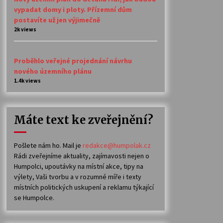
vypadat domy i ploty. Přízemní dům
postavíte už jen výjimečně
2k views
Proběhlo veřejné projednání návrhu
nového územního plánu
1.4k views
Máte text ke zveřejnění?
Pošlete nám ho. Mail je
redakce@humpolak.cz
Rádi zveřejníme aktuality, zajímavosti nejen o
Humpolci, upoutávky na místní akce, tipy na
výlety, Vaši tvorbu a v rozumné míře i texty
místních politických uskupení a reklamu týkající
se Humpolce.