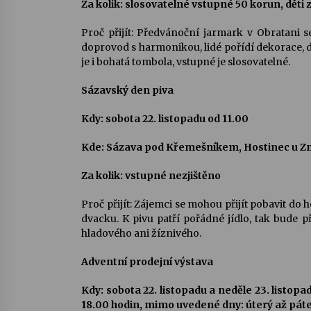
Za kolik: slosovatelné vstupné 50 korun, děti
Proč přijít: Předvánoční jarmark v Obratani 
doprovod s harmonikou, lidé pořídí dekorace, dá
je i bohatá tombola, vstupné je slosovatelné.
Sázavský den piva
Kdy: sobota 22. listopadu od 11.00
Kde: Sázava pod Křemešníkem, Hostinec u Z
Za kolik: vstupné nezjištěno
Proč přijít: Zájemci se mohou přijít pobavit d
dvacku. K pivu patří pořádné jídlo, tak bude 
hladového ani žíznivého.
Adventní prodejní výstava
Kdy: sobota 22. listopadu a neděle 23. listopa
18.00 hodin, mimo uvedené dny: úterý až páte