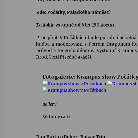
Kde: Počátky, Palackého náměstí
Za kolik: vstupné od 6 let 150 korun
Proč přijít: V Počátkách bude pořádná pekeln
hudba a moderování s Petrem Dragonem Kozá
průvod a focení s démony. Vystoupí Krampus 
Brod, Čerti Písečné a další.
Fotogalerie: Krampus show Počátky,
gallery
36
fotografií
Dan Bárta a Robert Balzar Trio