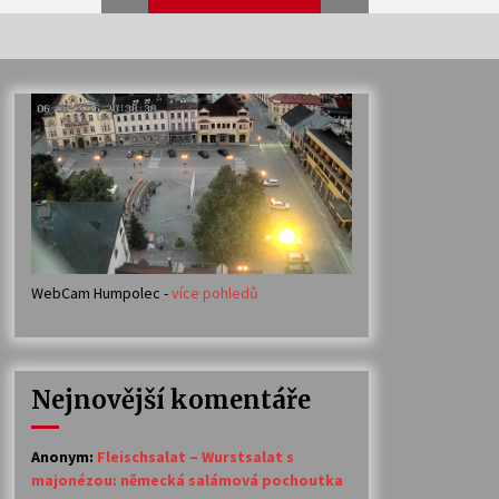
Veselí muzikanti
30. 7. 2026
Votavžatský ploty
23. 7. 2026
WebCam Humpolec -
více pohledů
Ozvěny prázdnin
14. 7. 2026
Nejnovější komentáře
Petr Adamec – Malovaný svět
30. 6. 2026
Anonym
:
Fleischsalat – Wurstsalat s
majonézou: německá salámová pochoutka