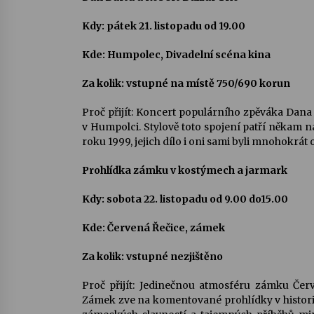
Kdy: pátek 21. listopadu od 19.00
Kde: Humpolec, Divadelní scéna kina
Za kolik: vstupné na místě 750/690 korun
Proč přijít: Koncert populárního zpěváka Dana 
v Humpolci. Stylově toto spojení patří někam 
roku 1999, jejich dílo i oni sami byli mnohokr
Prohlídka zámku v kostýmech a jarmark
Kdy: sobota 22. listopadu od 9.00 do15.00
Kde: Červená Řečice, zámek
Za kolik: vstupné nezjištěno
Proč přijít: Jedinečnou atmosféru zámku Červ
Zámek zve na komentované prohlídky v histori