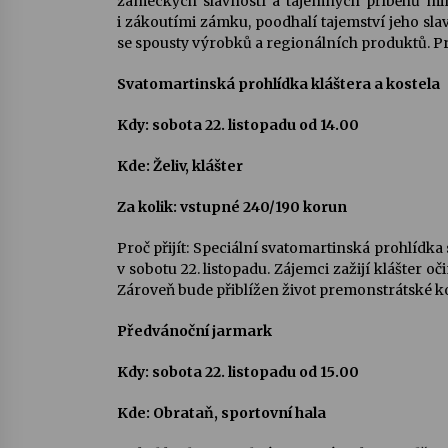
zámeckých slavností a tajemných příběhů mi
i zákoutími zámku, poodhalí tajemství jeho sla
se spousty výrobků a regionálních produktů. Proh
Svatomartinská prohlídka kláštera a kostela
Kdy: sobota 22. listopadu od 14.00
Kde: Želiv, klášter
Za kolik: vstupné 240/190 korun
Proč přijít: Speciální svatomartinská prohlídk
v sobotu 22. listopadu. Zájemci zažijí klášter 
Zároveň bude přiblížen život premonstrátské k
Předvánoční jarmark
Kdy: sobota 22. listopadu od 15.00
Kde: Obrataň, sportovní hala