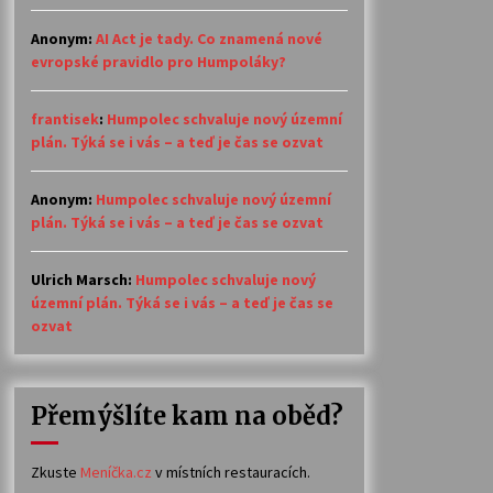
Anonym
:
AI Act je tady. Co znamená nové
evropské pravidlo pro Humpoláky?
frantisek
:
Humpolec schvaluje nový územní
plán. Týká se i vás – a teď je čas se ozvat
Anonym
:
Humpolec schvaluje nový územní
plán. Týká se i vás – a teď je čas se ozvat
Ulrich Marsch
:
Humpolec schvaluje nový
územní plán. Týká se i vás – a teď je čas se
ozvat
Přemýšlíte kam na oběd?
Zkuste
Meníčka.cz
v místních restauracích.