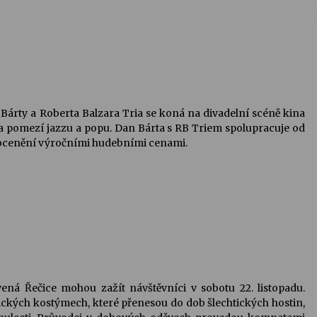
Bárty a Roberta Balzara Tria se koná na divadelní scéně kina
na pomezí jazzu a popu. Dan Bárta s RB Triem spolupracuje od
át ocenění výročními hudebními cenami.
ená Řečice mohou zažít návštěvníci v sobotu 22. listopadu.
ckých kostýmech, které přenesou do dob šlechtických hostin,