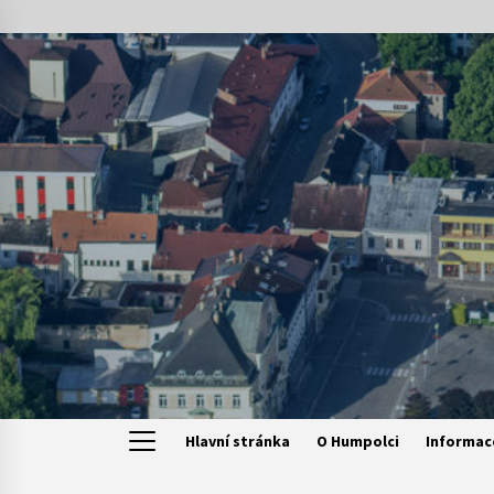
Skip
to
content
Hlavní stránka
O Humpolci
Informac