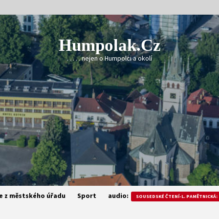
Humpolak.cz
. . . . . nejen o Humpolci a okolí
e z městského úřadu
Sport
audio:
SOUSEDSKÉ ČTENÍ-L. PAMĚTNICKÁ: 