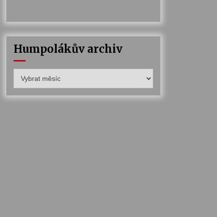
Humpolákův archiv
Humpolákův
archiv