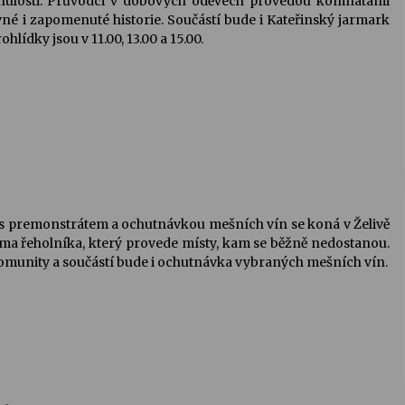
nulosti. Průvodci v dobových oděvech provedou komnatami
vné i zapomenuté historie. Součástí bude i Kateřinský jarmark
lídky jsou v 11.00, 13.00 a 15.00.
a s premonstrátem a ochutnávkou mešních vín se koná v Želivě
očima řeholníka, který provede místy, kam se běžně nedostanou.
omunity a součástí bude i ochutnávka vybraných mešních vín.