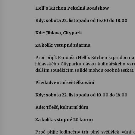
Hell´s Kitchen Pekelná Roadshow
Kdy: sobota 22. listopadu od 15.00 do 18.00
Kde: Jihlava, Citypark
Za kolik: vstupné zdarma
Proč přijít: Fanoušci Hell´s Kitchen si přijdou n
jihlavského Cityparku dávku kulinářského vzr
dalším soutěžícím se lidé mohou osobně setkat.
Předadventní světélkování
Kdy: sobota 22. listopadu od 10.00 do 16.00
Kde: Třešť, kulturní dům
Za kolik: vstupné 20 korun
Proč přijít: Jedinečný trh plný světlýlek, vůn