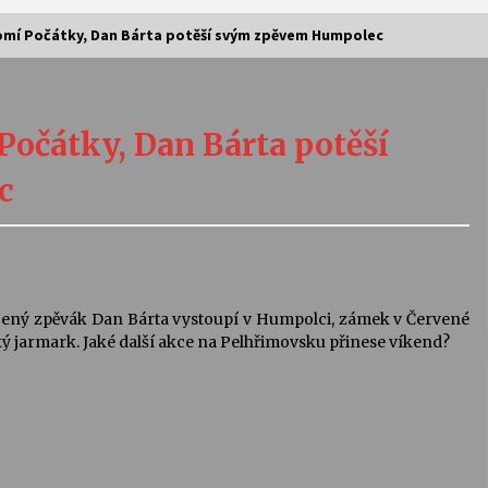
mí Počátky, Dan Bárta potěší svým zpěvem Humpolec
Vernisáž výstavy Josefíny Duškové:
Stávám se kapkou
očátky, Dan Bárta potěší
30. 7. 2026
c
Letní koncerty ve Stromovce:
Kolchoz a Jenakaši
28. 7. 2026
s
Vysočinka
bený zpěvák Dan Bárta vystoupí v Humpolci, zámek v Červené
17. 7. 2026
ký jarmark. Jaké další akce na Pelhřimovsku přinese víkend?
V
Varhanní recitál Michala Novenka v
Klášteře Želiv
3. 7. 2026