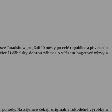
a své. Roadshow projíždí 10 městy po celé republice a přiveze do
ušení i ďábelsky dobrou zábavu. S vítězem bagetové výzvy a
í a pohody. Na zájemce čekají originální rukodělné výrobky a