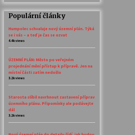
Populární články
Humpolec schvaluje nový územní plán. Týká
se i vás – a teď je čas se ozvat
4.4k views
ÚZEMNÍ PLÁN: Město po veřejném
projednání mění přístup k přípravě. Jen na
místní části zatím nedošlo
3.2k views
Starosta slíbil navrhnout zastavení příprav
územního plánu. Připomínky ale podávejte
dál
3.2k views
Nový územní plán do detailu řídí, jak budou