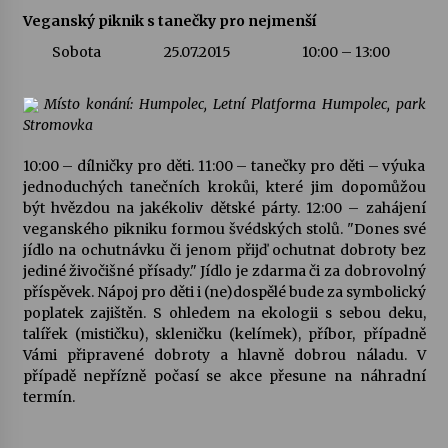
Veganský piknik s tanečky pro nejmenší
Letní koncerty ve Stromovce: Kolchoz a
Sobota
25.07.2015
10:00 – 13:00
Jenakaši
28. 7. 2026
Místo konání: Humpolec, Letní Platforma Humpolec, park
Stromovka
Votavžatský ploty
23. 7. 2026
10:00 – dílničky pro děti. 11:00 – tanečky pro děti – výuka
jednoduchých tanečních krokůi, které jim dopomůžou
být hvězdou na jakékoliv dětské párty. 12:00 – zahájení
Letní koncerty ve Stromovce: Rufus Miller
veganského pikniku formou švédských stolů. "Dones své
22. 7. 2026
jídlo na ochutnávku či jenom přijď ochutnat dobroty bez
jediné živočišné přísady." Jídlo je zdarma či za dobrovolný
příspěvek. Nápoj pro děti i (ne)dospělé bude za symbolický
poplatek zajištěn. S ohledem na ekologii s sebou deku,
Vysočinka
talířek (mističku), skleničku (kelímek), příbor, případně
17. 7. 2026
Vámi připravené dobroty a hlavně dobrou náladu. V
případě nepřízně počasí se akce přesune na náhradní
termín.
Ozvěny prázdnin
14. 7. 2026