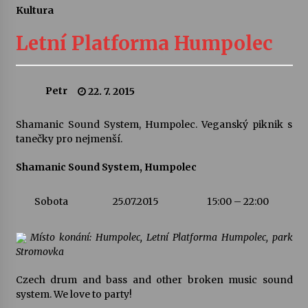
Kultura
Divadélka pro děti: Kašpárek v dračí jeskyni
Letní Platforma Humpolec
10. 8. 2026
Letní koncerty ve Stromovce: Ars Camerata a
Petr
22. 7. 2015
Sukuba Ensemble
4. 8. 2026
Shamanic Sound System, Humpolec. Veganský piknik s
tanečky pro nejmenší.
Vernisáž výstavy Josefíny Duškové: Stávám se
kapkou
Shamanic Sound System, Humpolec
30. 7. 2026
Sobota
25.07.2015
15:00 – 22:00
Veselí muzikanti
30. 7. 2026
Místo konání: Humpolec, Letní Platforma Humpolec, park
Stromovka
Pozvánka na integrační festival Quijotova
Czech drum and bass and other broken music sound
šedesátka: 28. 7.–1. 8. 2026
system. We love to party!
28. 7. 2026