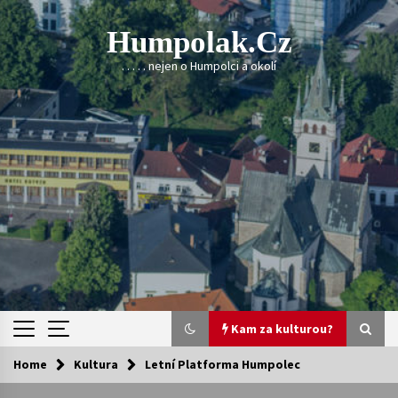
Skip
to
Humpolak.cz
content
. . . . . nejen o Humpolci a okolí
Kam za kulturou?
Home
Kultura
Letní Platforma Humpolec
Kam za kulturou?