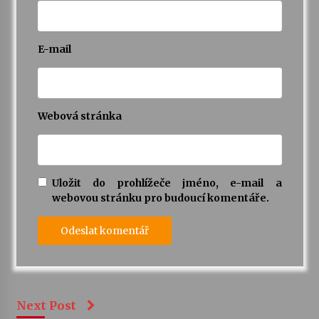
E-mail
Webová stránka
Uložit do prohlížeče jméno, e-mail a
webovou stránku pro budoucí komentáře.
Next Post