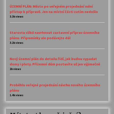
ÚZEMNÍ PLÁN: Město po veřejném projednání mění
přístup k přípravě. Jen na místní části zatím nedošlo
3.3k views
Starosta slíbil navrhnout zastavení příprav územního
plánu. Připomínky ale podávejte dál
3.2k views
Nový územní plán do detailu řídí, jak budou vypadat
domy i ploty. Přízemní dům postavíte už jen výjimečně
2k views
Proběhlo veřejné projednání návrhu nového územního
plánu
1.4k views