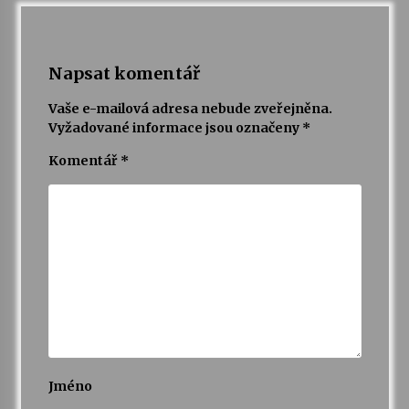
Napsat komentář
Vaše e-mailová adresa nebude zveřejněna.
Vyžadované informace jsou označeny
*
Komentář
*
Jméno