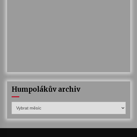
Humpolákův archiv
Humpolákův
archiv