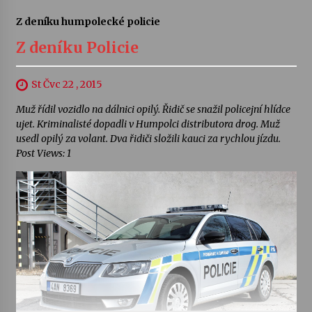
Z deníku humpolecké policie
Z deníku Policie
St Čvc 22 , 2015
Muž řídil vozidlo na dálnici opilý. Řidič se snažil policejní hlídce
ujet. Kriminalisté dopadli v Humpolci distributora drog. Muž
usedl opilý za volant. Dva řidiči složili kauci za rychlou jízdu.
Post Views: 1