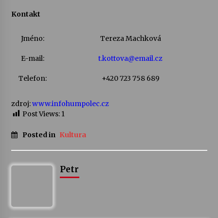
Kontakt
Za kulturou kousek za Humpolec. V Želivě ožije
odkaz Josefa Čapka
Jméno:
Tereza Machková
13. 7. 2026
E-mail:
t.kottova@email.cz
Varhanní recitál Michala Novenka v Klášteře
Želiv
Telefon:
+420 723 758 689
3. 7. 2026
zdroj:
www.infohumpolec.cz
Post Views:
1
Posted in
Kultura
Petr