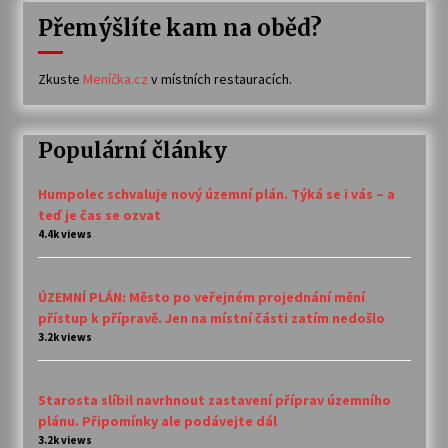
Přemýšlíte kam na oběd?
Zkuste
Meníčka.cz
v místních restauracích.
Populární články
Humpolec schvaluje nový územní plán. Týká se i vás – a
teď je čas se ozvat
4.4k views
ÚZEMNÍ PLÁN: Město po veřejném projednání mění
přístup k přípravě. Jen na místní části zatím nedošlo
3.2k views
Starosta slíbil navrhnout zastavení příprav územního
plánu. Připomínky ale podávejte dál
3.2k views