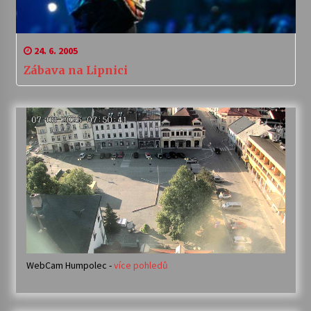
24. 6. 2005
Zábava na Lipnici
WebCam Humpolec -
více pohledů