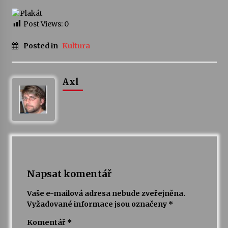
Votavžatský ploty
Post Views:
0
23. 7. 2026
Posted in
Kultura
Letní koncerty ve Stromovce: Rufus Miller
22. 7. 2026
Axl
Vysočinka
17. 7. 2026
Ozvěny prázdnin
14. 7. 2026
Napsat komentář
Vaše e-mailová adresa nebude zveřejněna.
Vyžadované informace jsou označeny
*
Za kulturou kousek za Humpolec. V Želivě ožije
odkaz Josefa Čapka
Komentář
*
13. 7. 2026