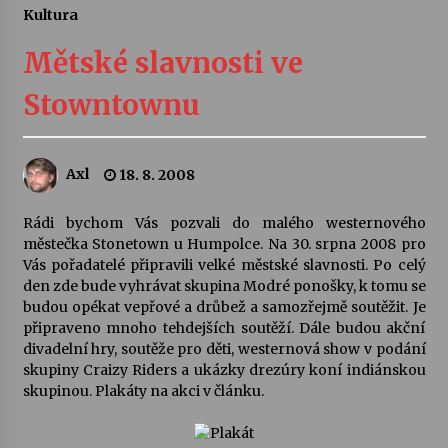
Kultura
Letní koncerty ve Stromovce: Ars Camerata a
Sukuba Ensemble
Mětské slavnosti ve
4. 8. 2026
Stowntownu
Vernisáž výstavy Josefíny Duškové: Stávám se
kapkou
30. 7. 2026
Axl
18. 8. 2008
Veselí muzikanti
Rádi bychom Vás pozvali do malého westernového
30. 7. 2026
městečka Stonetown u Humpolce. Na 30. srpna 2008 pro
Vás pořadatelé připravili velké městské slavnosti. Po celý
den zde bude vyhrávat skupina Modré ponošky, k tomu se
budou opékat vepřové a drůbež a samozřejmě soutěžit. Je
Pozvánka na integrační festival Quijotova
šedesátka: 28. 7.–1. 8. 2026
připraveno mnoho tehdejších soutěží. Dále budou akční
28. 7. 2026
divadelní hry, soutěže pro děti, westernová show v podání
skupiny Craizy Riders a ukázky drezúry koní indiánskou
skupinou. Plakáty na akci v článku.
Letní koncerty ve Stromovce: Kolchoz a
Jenakaši
28. 7. 2026