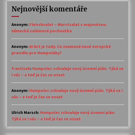
Nejnovější komentáře
Anonym
:
Fleischsalat – Wurstsalat s majonézou:
německá salámová pochoutka
Anonym
:
AI Act je tady. Co znamená nové evropské
pravidlo pro Humpoláky?
frantisek
:
Humpolec schvaluje nový územní plán. Týká se
i vás – a teď je čas se ozvat
Anonym
:
Humpolec schvaluje nový územní plán. Týká se i
vás – a teď je čas se ozvat
Ulrich Marsch
:
Humpolec schvaluje nový územní plán.
Týká se i vás – a teď je čas se ozvat