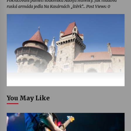
Pokračování pamětí soukeníka Adolfa Havelky. Jak hladová
ruská armáda jedla Na Kasárnách „štěrk“… Post Views: 0
You May Like