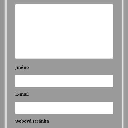
Varhanní recitál Michala Novenka v Klášteře
Želiv
3. 7. 2026
Petr Adamec – Malovaný svět
30. 6. 2026
Jméno
E-mail
Webová stránka