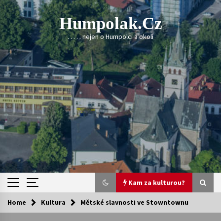
Skip
to
Humpolak.cz
content
. . . . . nejen o Humpolci a okolí
Kam za kulturou?
Home
Kultura
Mětské slavnosti ve Stowntownu
Kam za kulturou?