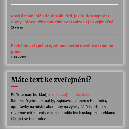
Nový územní plán do detailu řídí, jak budou vypadat
domy i ploty. Přízemní dům postavíte už jen výjimečně
2k views
Proběhlo veřejné projednání návrhu nového územního
plánu
1.4k views
Máte text ke zveřejnění?
Pošlete nám ho. Mail je
redakce@humpolak.cz
Rádi zveřejníme aktuality, zajímavosti nejen o Humpolci,
upoutávky na místní akce, tipy na výlety, Vaši tvorbu a v
rozumné míře i texty místních politických uskupení a reklamu
týkající se Humpolce.