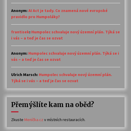
Anonym
:
AI Act je tady. Co znamená nové evropské
pravidlo pro Humpoláky?
frantisek
:
Humpolec schvaluje nový územní plán. Týká se
i vás – a teď je čas se ozvat
Anonym
:
Humpolec schvaluje nový územní plán. Týká se i
vás – a teď je čas se ozvat
Ulrich Marsch
:
Humpolec schvaluje nový územní plán.
Týká se i vás – a teď je čas se ozvat
Přemýšlíte kam na oběd?
Zkuste
Meníčka.cz
v místních restauracích.