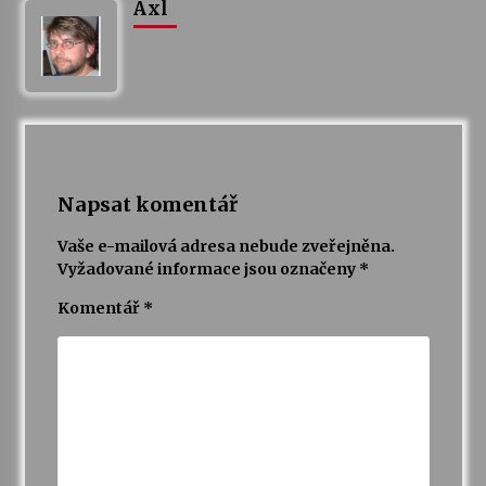
Axl
Varhanní recitál Michala Novenka v Klášteře
Želiv
3. 7. 2026
Petr Adamec – Malovaný svět
30. 6. 2026
Napsat komentář
Vaše e-mailová adresa nebude zveřejněna.
Vyžadované informace jsou označeny
*
Komentář
*