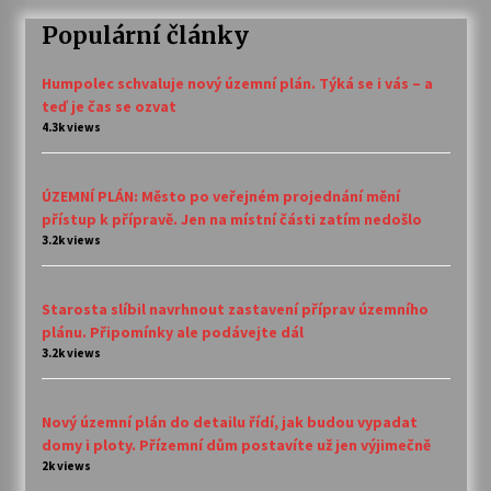
Populární články
Humpolec schvaluje nový územní plán. Týká se i vás – a
teď je čas se ozvat
4.3k views
ÚZEMNÍ PLÁN: Město po veřejném projednání mění
přístup k přípravě. Jen na místní části zatím nedošlo
3.2k views
Starosta slíbil navrhnout zastavení příprav územního
plánu. Připomínky ale podávejte dál
3.2k views
Nový územní plán do detailu řídí, jak budou vypadat
domy i ploty. Přízemní dům postavíte už jen výjimečně
2k views