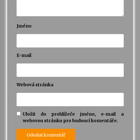
Jméno
E-mail
Webová stránka
Uložit do prohlížeče jméno, e-mail a
webovou stránku pro budoucí komentáře.