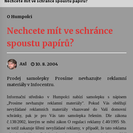
Nechcete mít ve schránce spoustu papírů?
Letní koncerty ve Stromovce: Ars Camerata a
Sukuba Ensemble
O Humpolci
4. 8. 2026
Nechcete mít ve schránce
Vernisáž výstavy Josefíny Duškové: Stávám se
spoustu papírů?
kapkou
30. 7. 2026
Axl
10. 8. 2004
Veselí muzikanti
30. 7. 2026
Prodej samolepky Prosíme nevhazujte reklamní
materiály v Infocentru.
Pozvánka na integrační festival Quijotova
šedesátka: 28. 7.–1. 8. 2026
Informační středisko v Humpolci nabízí samolepku s nápisem
28. 7. 2026
„Prosíme nevhazujte reklamní materiály“. Pokud Vás obtěžují
nevyžádané reklamních materiály vhazované do Vaší domovní
schránky, pak je pro Vás tato samolepka řešením. Dle zákona
Letní koncerty ve Stromovce: Kolchoz a
č.138/2002, kterým se mění zákon O regulaci reklamy č.40/1995 Sb.
Jenakaši
se totiž zakazuje šíření nevyžádané reklamy, v případě, že tato reklama
28. 7. 2026