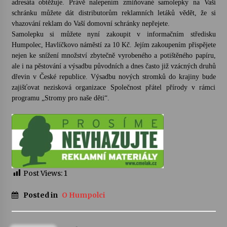
adresáta obtěžuje. Právě nalepením zmiňované samolepky na Vaší
schránku můžete dát distributorům reklamních letáků vědět, že si
Votavžatský ploty
vhazování reklam do Vaší domovní schránky nepřejete.
23. 7. 2026
Samolepku si můžete nyní zakoupit v informačním středisku
Humpolec, Havlíčkovo náměstí za 10 Kč. Jejím zakoupením přispějete
nejen ke snížení množství zbytečně vyrobeného a potištěného papíru,
ale i na pěstování a výsadbu původních a dnes často již vzácných druhů
Letní koncerty ve Stromovce: Rufus Miller
dřevin v České republice. Výsadbu nových stromků do krajiny bude
22. 7. 2026
zajišťovat nezisková organizace Společnost přátel přírody v rámci
programu „Stromy pro naše děti“.
Vysočinka
17. 7. 2026
Ozvěny prázdnin
14. 7. 2026
Post Views:
1
Posted in
O Humpolci
Za kulturou kousek za Humpolec. V Želivě ožije
odkaz Josefa Čapka
13. 7. 2026