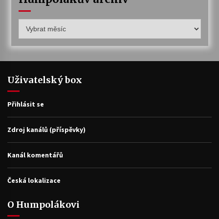
Humpolákův
archiv
Uživatelský box
Přihlásit se
Zdroj kanálů (příspěvky)
Kanál komentářů
Česká lokalizace
O Humpolákovi