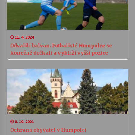
11. 4. 2024
Odvalili balvan. Fotbalisté Humpolce se
konečně dočkali a vyhlíží vyšší pozice
8. 10. 2001
Ochrana obyvatel v Humpolci