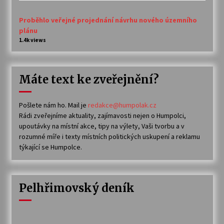
Proběhlo veřejné projednání návrhu nového územního
plánu
1.4k views
Máte text ke zveřejnění?
Pošlete nám ho. Mail je
redakce@humpolak.cz
Rádi zveřejníme aktuality, zajímavosti nejen o Humpolci,
upoutávky na místní akce, tipy na výlety, Vaši tvorbu a v
rozumné míře i texty místních politických uskupení a reklamu
týkající se Humpolce.
Pelhřimovský deník