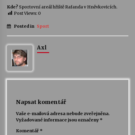
Kde?
Sportovní areál hřiště Rafanda v Hněvkovicích.
Votavžatský ploty
Post Views:
0
23. 7. 2026
Posted in
Sport
Letní koncerty ve Stromovce: Rufus Miller
22. 7. 2026
Axl
Vysočinka
17. 7. 2026
Ozvěny prázdnin
Napsat komentář
14. 7. 2026
Vaše e-mailová adresa nebude zveřejněna.
Vyžadované informace jsou označeny
*
Za kulturou kousek za Humpolec. V Želivě ožije
odkaz Josefa Čapka
Komentář
*
13. 7. 2026