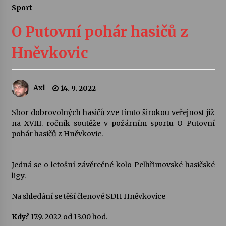
Sport
Letní koncerty ve Stromovce: Ars Camerata a
Sukuba Ensemble
O Putovní pohár hasičů z
4. 8. 2026
Hněvkovic
Vernisáž výstavy Josefíny Duškové: Stávám se
kapkou
30. 7. 2026
Axl
14. 9. 2022
Veselí muzikanti
Sbor dobrovolných hasičů zve tímto širokou veřejnost již
30. 7. 2026
na XVIII. ročník soutěže v požárním sportu O Putovní
pohár hasičů z Hněvkovic.
Pozvánka na integrační festival Quijotova
šedesátka: 28. 7.–1. 8. 2026
Jedná se o letošní závěrečné kolo Pelhřimovské hasičské
28. 7. 2026
ligy.
Na shledání se těší členové SDH Hněvkovice
Letní koncerty ve Stromovce: Kolchoz a
Jenakaši
Kdy?
17.9. 2022 od 13.00 hod.
28. 7. 2026