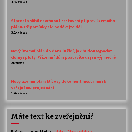
3.3k views
Starosta slíbil navrhnout zastavení příprav územního
plánu. Připomínky ale podávejte dál
3.2k views
Nový územní plán do detailu řídí, jak budou vypadat
domy i ploty. Přízemní dům postavíte už jen výjimečně
2k views
Nový územní plán: klíčový dokument města míří k
veřejnému projednání
1.4k views
Máte text ke zveřejnění?
Pošlete nám ho. Mail je
redakce@humpolak.cz