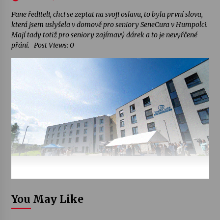
Pane řediteli, chci se zeptat na svoji oslavu, to byla první slova,
která jsem uslyšela v domově pro seniory SeneCura v Humpolci.
Mají tady totiž pro seniory zajímavý dárek a to je nevyřčené
přání. Post Views: 0
You May Like