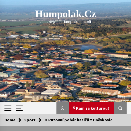
Skip
to
Humpolak.cz
content
. . . . . nejen o Humpolci a okolí
Kam za kulturou?
Home
Sport
O Putovní pohár hasičů z Hněvkovic
Kam za kulturou?