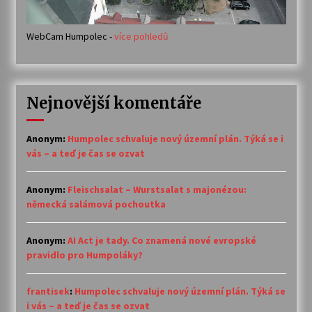
WebCam Humpolec -
více pohledů
Nejnovější komentáře
Anonym
:
Humpolec schvaluje nový územní plán. Týká se i
vás – a teď je čas se ozvat
Anonym
:
Fleischsalat – Wurstsalat s majonézou:
německá salámová pochoutka
Anonym
:
AI Act je tady. Co znamená nové evropské
pravidlo pro Humpoláky?
frantisek
:
Humpolec schvaluje nový územní plán. Týká se
i vás – a teď je čas se ozvat