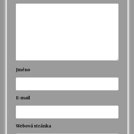
Varhanní recitál Michala Novenka v Klášteře
Želiv
3. 7. 2026
Petr Adamec – Malovaný svět
30. 6. 2026
Jméno
E-mail
Webová stránka