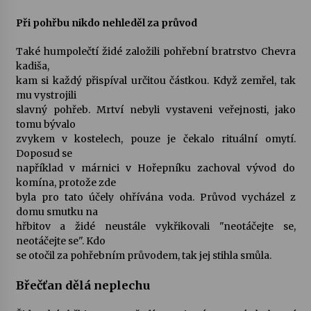
Při pohřbu nikdo nehleděl za průvod
Také humpolečtí židé založili pohřební bratrstvo Chevra
kadiša,
kam si každý přispíval určitou částkou. Když zemřel, tak
mu vystrojili
slavný pohřeb. Mrtví nebyli vystaveni veřejnosti, jako
tomu bývalo
zvykem v kostelech, pouze je čekalo rituální omytí.
Doposud se
například v márnici v Hořepníku zachoval vývod do
komína, protože zde
byla pro tato účely ohřívána voda. Průvod vycházel z
domu smutku na
hřbitov a židé neustále vykřikovali "neotáčejte se,
neotáčejte se". Kdo
se otočil za pohřebním průvodem, tak jej stihla smůla.
Břečťan dělá neplechu