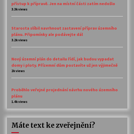
přístup k přípravě. Jen na místní části zatím nedošlo
3.3k views
Starosta slíbil navrhnout zastavení příprav územního
plánu. Připomínky ale podávejte dál
3.2k views
Nový územní plán do detailu řídí, jak budou vypadat
domy i ploty. Přízemní dům postavíte už jen výjimečně
2k views
Proběhlo veřejné projednání návrhu nového územního
plánu
1.4k views
Máte text ke zveřejnění?