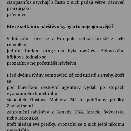
cizopasníka usychají a často z nich padají větve. Zároveň
pracuji jako
průvodce.
Které setkání s návštěvníky bylo to nejzajímavější?
V loňském roce se v Humpolci setkali turisté z celé
republiky.
Jedním bodem programu byla návštěva židovského
hřbitova. Jednalo se
prozatím o nejpočetnější návštěvu.
Před dvěma týdny sem zavítal zájezd turistů z Prahy, kteří
se
pod hlavičkou cestovní agentury vydali po stopách
významného hudebního
skladatele Gustava Mahlera. Má tu pohřbeny předky.
Zavítají sem i
zahraniční návštěvy z Kanady, USA, Izraele, Švýcarska
nebo Rakouska,
kteří hledají své předky. Prozatím se z nich ještě nikomu
nepodařilo