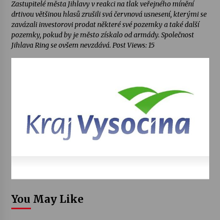
Zastupitelé města Jihlavy v reakci na tlak veřejného mínění
drtivou většinou hlasů zrušili svá červnová usnesení, kterými se
zavázali investorovi prodat některé své pozemky a také další
pozemky, pokud by je město získalo od armády. Společnost
Jihlava Ring se ovšem nevzdává. Post Views: 15
You May Like