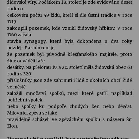
židovské víry. Počátkem 18. století je zde evidováno deset
rodin o
Votavžatský ploty
celkovém počtu 49 židů, kteří si dle ústní tradice v roce
23. 7. 2026
1719
zakoupili pozemek, kde vznikl židovský hřbitov. V roce
1760 začala
stavba synagogy, která byla dokončena o dva roky
Letní koncerty ve Stromovce: Rufus Miller
později. Paradoxem je,
22. 7. 2026
že pozemek byl původně křesťanského majitele, proto
židé odváděli faře
desátky. Na přelomu 19. a 20. století měla židovská obec 63
Vysočinka
rodin s 320
17. 7. 2026
příslušníky. Jsou zde zahrnuti i lidé z okolních obcí. Židé
ve městě
založili množství spolků, mezi které patřil například
Ozvěny prázdnin
pohřební spolek
14. 7. 2026
nebo spolky ku podpoře chudých žen nebo děvčat.
Milovníci zpěvu se také
pravidelně scházeli ve zpěváckém spolku s názvem Šir
Zion.
Za kulturou kousek za Humpolec. V Želivě ožije
odkaz Josefa Čapka
13. 7. 2026