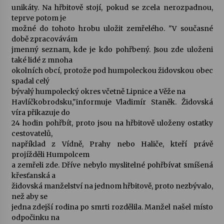
unikáty. Na hřbitově stojí, pokud se zcela nerozpadnou,
teprve potom je
možné do tohoto hrobu uložit zemřelého. "V současné
době zpracovávám
jmenný seznam, kde je kdo pohřbený. Jsou zde uloženi
také lidé z mnoha
okolních obcí, protože pod humpoleckou židovskou obec
spadal celý
bývalý humpolecký okres včetně Lipnice a Věže na
Havlíčkobrodsku,"informuje Vladimír Staněk. Židovská
víra přikazuje do
24 hodin pohřbít, proto jsou na hřbitově uloženy ostatky
cestovatelů,
například z Vídně, Prahy nebo Haliče, kteří právě
projížděli Humpolcem
a zemřeli zde. Dříve nebylo myslitelné pohřbívat smíšená
křesťanská a
židovská manželství na jednom hřbitově, proto nezbývalo,
než aby se
jedna zdejší rodina po smrti rozdělila. Manžel našel místo
odpočinku na