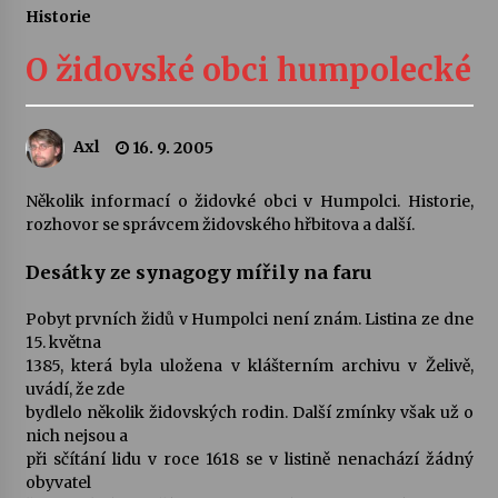
Historie
Letní koncerty ve Stromovce: Ars Camerata a
Sukuba Ensemble
O židovské obci humpolecké
4. 8. 2026
Vernisáž výstavy Josefíny Duškové: Stávám se
Axl
16. 9. 2005
kapkou
30. 7. 2026
Několik informací o židovké obci v Humpolci. Historie,
rozhovor se správcem židovského hřbitova a další.
Veselí muzikanti
30. 7. 2026
Desátky ze synagogy mířily na faru
Pobyt prvních židů v Humpolci není znám. Listina ze dne
15. května
Pozvánka na integrační festival Quijotova
šedesátka: 28. 7.–1. 8. 2026
1385, která byla uložena v klášterním archivu v Želivě,
28. 7. 2026
uvádí, že zde
bydlelo několik židovských rodin. Další zmínky však už o
nich nejsou a
Letní koncerty ve Stromovce: Kolchoz a
při sčítání lidu v roce 1618 se v listině nenachází žádný
Jenakaši
obyvatel
28. 7. 2026