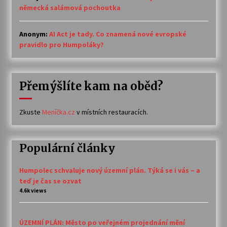
německá salámová pochoutka
Anonym
:
AI Act je tady. Co znamená nové evropské
pravidlo pro Humpoláky?
Přemýšlíte kam na oběd?
Zkuste
Meníčka.cz
v místních restauracích.
Populární články
Humpolec schvaluje nový územní plán. Týká se i vás – a
teď je čas se ozvat
4.6k views
ÚZEMNÍ PLÁN: Město po veřejném projednání mění