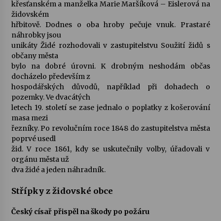
křesťanském a manželka Marie Maršíková – Eislerová na
židovském
hřbitově. Dodnes o oba hroby pečuje vnuk. Prastaré
náhrobky jsou
unikáty Židé rozhodovali v zastupitelstvu Soužití židů s
občany města
bylo na dobré úrovni. K drobným neshodám občas
docházelo především z
hospodářských důvodů, například při dohadech o
pozemky. Ve dvacátých
letech 19. století se zase jednalo o poplatky z košerování
masa mezi
řezníky. Po revolučním roce 1848 do zastupitelstva města
poprvé usedl
žid. V roce 1861, kdy se uskutečnily volby, úřadovali v
orgánu města už
dva židé a jeden náhradník.
Střípky z židovské obce
Český císař přispěl na škody po požáru