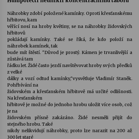
Humpolečtí neunikli koncentračnímu táboru
Náhrobky zdobí položené kamínky. Oproti křesťanskému
Varhanní recitál Michala Novenka v Klášteře
hřbitovu, kam
Želiv
věřící nosí na hroby květiny, se na náhrobky židovských
3. 7. 2026
hřbitovů
pokládají kamínky. Také se říká, že kdo položí na
Petr Adamec – Malovaný svět
náhrobek kamínek, tak
30. 6. 2026
bude mít štěstí. "Důvod je prostý. Kámen je trvanlivější a
zůstává tam
řádku let. Židé často jezdí navštěvovat hroby svých předků
z velké
dálky a vozí odtud kamínky,"vysvětluje Vladimír Staněk.
Pohřbívání na
židovském a křesťanském hřbitově má určité odlišnosti.
Na křesťanském
hřbitově je možné do jednoho hrobu uložit více osob, což
je na
židovském přísně zakázáno. Židé nesměli přijít do
stejného hrobu. Také
nikdy nelikvidují náhrobky, proto lze narazit na 200 až
300 let staré