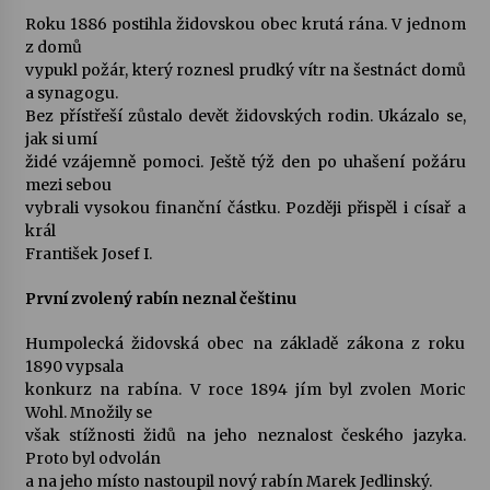
Roku 1886 postihla židovskou obec krutá rána. V jednom
z domů
vypukl požár, který roznesl prudký vítr na šestnáct domů
a synagogu.
Bez přístřeší zůstalo devět židovských rodin. Ukázalo se,
jak si umí
židé vzájemně pomoci. Ještě týž den po uhašení požáru
mezi sebou
vybrali vysokou finanční částku. Později přispěl i císař a
král
František Josef I.
První zvolený rabín neznal češtinu
Humpolecká židovská obec na základě zákona z roku
1890 vypsala
konkurz na rabína. V roce 1894 jím byl zvolen Moric
Wohl. Množily se
však stížnosti židů na jeho neznalost českého jazyka.
Proto byl odvolán
a na jeho místo nastoupil nový rabín Marek Jedlinský.