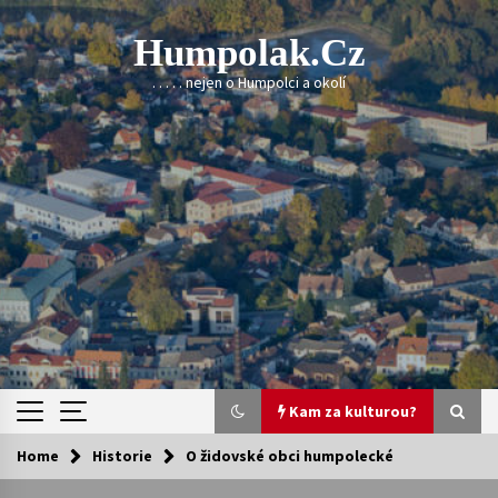
Skip
to
Humpolak.cz
content
. . . . . nejen o Humpolci a okolí
Kam za kulturou?
Home
Historie
O židovské obci humpolecké
Kam za kulturou?