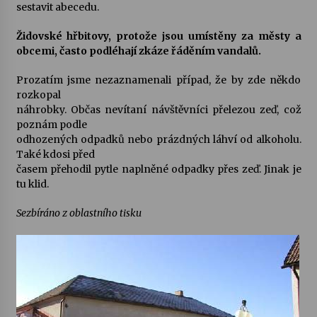
sestavit abecedu.
Židovské hřbitovy, protože jsou umístěny za městy a
obcemi, často podléhají zkáze řáděním vandalů.
Prozatím jsme nezaznamenali případ, že by zde někdo
rozkopal
náhrobky. Občas nevítaní návštěvníci přelezou zeď, což
poznám podle
odhozených odpadků nebo prázdných láhví od alkoholu.
Také kdosi před
časem přehodil pytle naplněné odpadky přes zeď. Jinak je
tu klid.
Sezbíráno z oblastního tisku