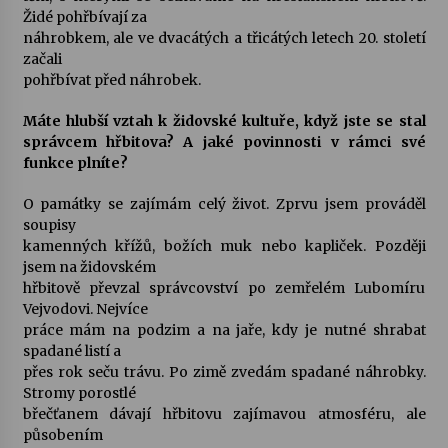
Židé pohřbívají za
náhrobkem, ale ve dvacátých a třicátých letech 20. století
začali
pohřbívat před náhrobek.
Máte hlubší vztah k židovské kultuře, když jste se stal
správcem hřbitova? A jaké povinnosti v rámci své
funkce plníte?
O památky se zajímám celý život. Zprvu jsem prováděl
soupisy
kamenných křížů, božích muk nebo kapliček. Později
jsem na židovském
hřbitově převzal správcovství po zemřelém Lubomíru
Vejvodovi. Nejvíce
práce mám na podzim a na jaře, kdy je nutné shrabat
spadané listí a
přes rok seču trávu. Po zimě zvedám spadané náhrobky.
Stromy porostlé
břečťanem dávají hřbitovu zajímavou atmosféru, ale
působením