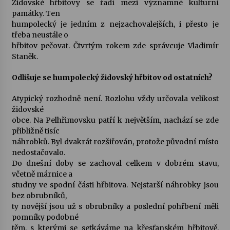
Židovské hřbitovy se řadí mezi významné kulturní
památky. Ten
humpolecký je jedním z nejzachovalejších, i přesto je
třeba neustále o
hřbitov pečovat. Čtvrtým rokem zde správcuje Vladimír
Staněk.
Odlišuje se humpolecký židovský hřbitov od ostatních?
Atypický rozhodně není. Rozlohu vždy určovala velikost
židovské
obce. Na Pelhřimovsku patří k největším, nachází se zde
přibližně tisíc
náhrobků. Byl dvakrát rozšiřován, protože původní místo
nedostačovalo.
Do dnešní doby se zachoval celkem v dobrém stavu,
včetně márnice a
studny ve spodní části hřbitova. Nejstarší náhrobky jsou
bez obrubníků,
ty novější jsou už s obrubníky a poslední pohřbení měli
pomníky podobné
těm, s kterými se setkáváme na křesťanském hřbitově.