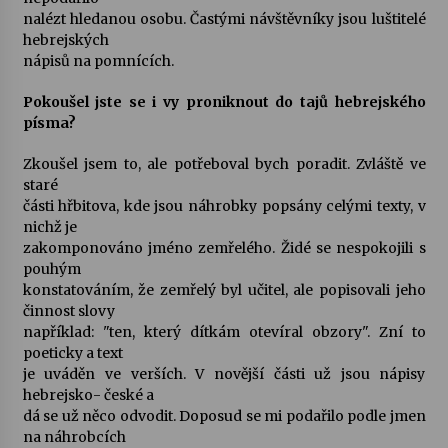
nalézt hledanou osobu. Častými návštěvníky jsou luštitelé
hebrejských
nápisů na pomnících.
Pokoušel jste se i vy proniknout do tajů hebrejského
písma?
Zkoušel jsem to, ale potřeboval bych poradit. Zvláště ve
staré
části hřbitova, kde jsou náhrobky popsány celými texty, v
nichž je
zakomponováno jméno zemřelého. Židé se nespokojili s
pouhým
konstatováním, že zemřelý byl učitel, ale popisovali jeho
činnost slovy
například: "ten, který dítkám otevíral obzory". Zní to
poeticky a text
je uváděn ve verších. V novější části už jsou nápisy
hebrejsko- české a
dá se už něco odvodit. Doposud se mi podařilo podle jmen
na náhrobcích