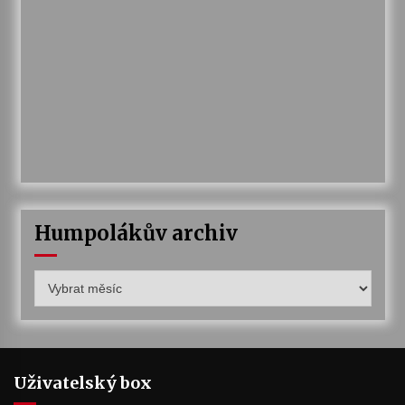
Humpolákův archiv
Humpolákův
archiv
Uživatelský box