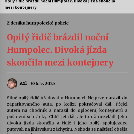
Opilý řidič brázdil noční Humpolec. Divoká jízda skončila
mezi kontejnery
Letní koncerty ve Stromovce: Ars Camerata a
Sukuba Ensemble
4. 8. 2026
Z deníku humpolecké policie
Opilý řidič brázdil noční
Vernisáž výstavy Josefíny Duškové: Stávám se
kapkou
Humpolec. Divoká jízda
30. 7. 2026
skončila mezi kontejnery
Veselí muzikanti
30. 7. 2026
Axl
6. 5. 2025
Pozvánka na integrační festival Quijotova
šedesátka: 28. 7.–1. 8. 2026
Silně opilý řidič úřadoval v Humpolci. Nejprve narazil do
28. 7. 2026
zaparkovaného auta, po kolizi pokračoval dál. Přejel
autem na chodník a narazil do oplocení, kontejnerů a
poštovní schránky. Chtěl jet dál, ale to už nezvládl. Jeho
Letní koncerty ve Stromovce: Kolchoz a
divoká jízda skončila a řidič i jeho opilý spolujezdec
Jenakaši
putovali na jihlavskou záchytku. Nehoda se naštěstí obešla
28. 7. 2026