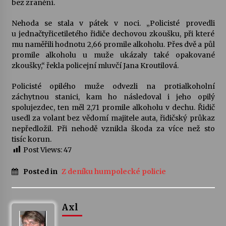
bez zranění.
Votavžatský ploty
Nehoda se stala v pátek v noci. „Policisté provedli
23. 7. 2026
u jednačtyřicetiletého řidiče dechovou zkoušku, při které
mu naměřili hodnotu 2,66 promile alkoholu. Přes dvě a půl
promile alkoholu u muže ukázaly také opakované
zkoušky,“ řekla policejní mluvčí Jana Kroutilová.
Letní koncerty ve Stromovce: Rufus Miller
22. 7. 2026
Policisté opilého muže odvezli na protialkoholní
záchytnou stanici, kam ho následoval i jeho opilý
spolujezdec, ten měl 2,71 promile alkoholu v dechu. Řidič
Vysočinka
usedl za volant bez vědomí majitele auta, řidičský průkaz
17. 7. 2026
nepředložil. Při nehodě vznikla škoda za více než sto
tisíc korun.
Post Views:
47
Ozvěny prázdnin
14. 7. 2026
Posted in
Z deníku humpolecké policie
Za kulturou kousek za Humpolec. V Želivě ožije
Axl
odkaz Josefa Čapka
13. 7. 2026