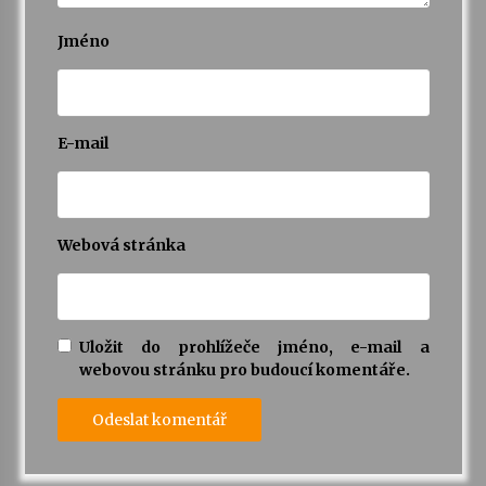
Jméno
E-mail
Webová stránka
Uložit do prohlížeče jméno, e-mail a
webovou stránku pro budoucí komentáře.