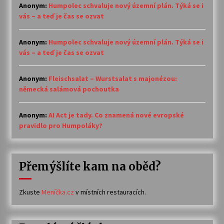
Anonym
:
Humpolec schvaluje nový územní plán. Týká se i
vás – a teď je čas se ozvat
Anonym
:
Humpolec schvaluje nový územní plán. Týká se i
vás – a teď je čas se ozvat
Anonym
:
Fleischsalat – Wurstsalat s majonézou:
německá salámová pochoutka
Anonym
:
AI Act je tady. Co znamená nové evropské
pravidlo pro Humpoláky?
Přemýšlíte kam na oběd?
Zkuste
Meníčka.cz
v místních restauracích.