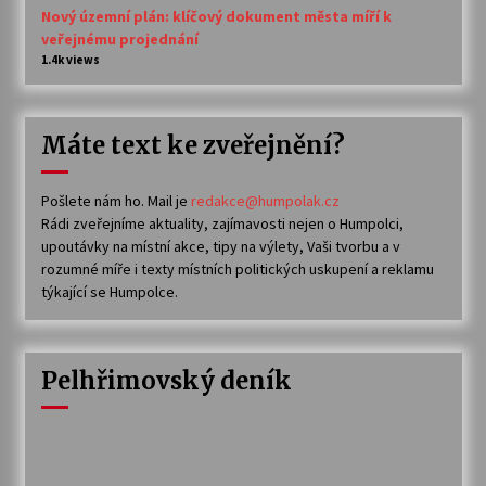
Nový územní plán: klíčový dokument města míří k
veřejnému projednání
1.4k views
Máte text ke zveřejnění?
Pošlete nám ho. Mail je
redakce@humpolak.cz
Rádi zveřejníme aktuality, zajímavosti nejen o Humpolci,
upoutávky na místní akce, tipy na výlety, Vaši tvorbu a v
rozumné míře i texty místních politických uskupení a reklamu
týkající se Humpolce.
Pelhřimovský deník