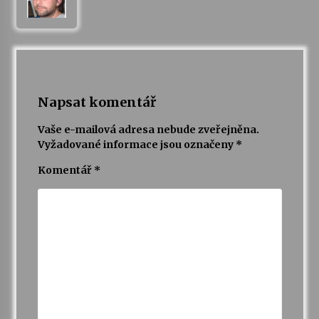
Varhanní recitál Michala Novenka v Klášteře
Želiv
3. 7. 2026
Petr Adamec – Malovaný svět
Napsat komentář
30. 6. 2026
Vaše e-mailová adresa nebude zveřejněna.
Vyžadované informace jsou označeny
*
Komentář
*