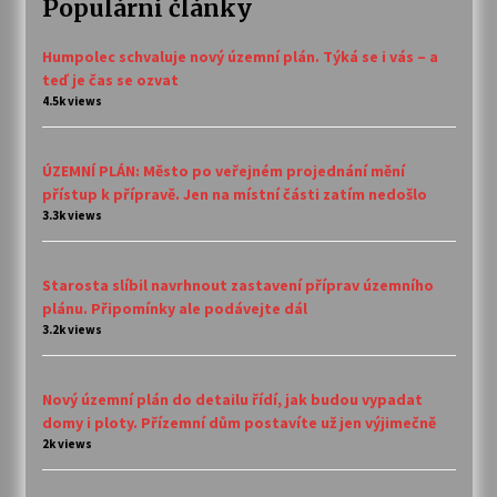
Populární články
Humpolec schvaluje nový územní plán. Týká se i vás – a
teď je čas se ozvat
4.5k views
ÚZEMNÍ PLÁN: Město po veřejném projednání mění
přístup k přípravě. Jen na místní části zatím nedošlo
3.3k views
Starosta slíbil navrhnout zastavení příprav územního
plánu. Připomínky ale podávejte dál
3.2k views
Nový územní plán do detailu řídí, jak budou vypadat
domy i ploty. Přízemní dům postavíte už jen výjimečně
2k views