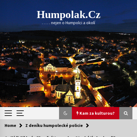
Skip
to
Humpolak.cz
content
. . . . . nejen o Humpolci a okolí
Kam za kulturou?
Home
Z deníku humpolecké policie
Kam za kulturou?